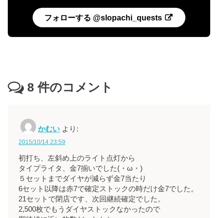
フォローする @slopachi_quests
8
件のコメント
かむい
より:
2015/10/14 23:59
初打ち、左斜め上のライト点灯から
タイプライタ、金7揃いでした(・ω・)
５セットまでダイヤが減らず金7当たり
6セット以降は赤7で確定ストックの時だけ金7でした。
21セットで閉店です、次回継続確定でした。
2,500枚でもうダイヤストックなかったので