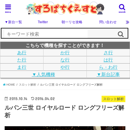
menu
search
▼新台一覧
Twitter
朝一リセ攻略
問い合わせ
こちらで機種を探すことができます！
あ行
か行
さ行
た行
な行
は行
ま行
や行
ら・わ行
▼人気機種
▼新台記事
HOME
スロット解析
ルパン三世 ロイヤルロード ロングフリーズ解析
2015.10.14
2016.04.02
スロット解析
ルパン三世 ロイヤルロード ロングフリーズ解
析