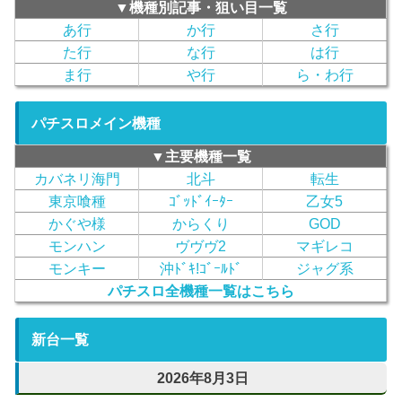
▼機種別記事・狙い目一覧
あ行
か行
さ行
た行
な行
は行
ま行
や行
ら・わ行
パチスロメイン機種
▼主要機種一覧
カバネリ海門
北斗
転生
東京喰種
ｺﾞｯﾄﾞｲｰﾀｰ
乙女5
かぐや様
からくり
GOD
モンハン
ヴヴヴ2
マギレコ
モンキー
沖ﾄﾞｷ!ｺﾞｰﾙﾄﾞ
ジャグ系
パチスロ全機種一覧はこちら
新台一覧
2026年8月3日