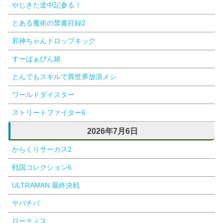
やじきた道中記参る！
とある魔術の禁書目録2
邪神ちゃんドロップキック
すーぱぁびん娘
とんでもスキルで異世界放浪メシ
ワールドダイスター
ストリートファイター6
2026年7月6日
からくりサーカス2
戦国コレクション6
ULTRAMAN 最終決戦
ヤバチバ
ローティス