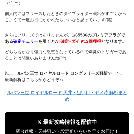
（*^_^*）
個人的にはフリーズしたときのタイプライター演出がすごくかっ
こよくて一度お目にかかれたらいいなと思っています(笑)
さらにフリーズではありませんが、
1/65536のプレミアフラグで
ある
確定チェリー
を引くと
AT確定+ダイヤ12個獲得
となります。
どちらもかなり強力な恩恵となっているので爆発のトリガーであ
ることは間違いありませんね(^^)
以上、
ルパン三世 ロイヤルロード ロングフリーズ解析
でした。
最新解析はこちらからどうぞ♪↓
ルパン三世 ロイヤルロード 天井・狙い目・ヤメ時 解析まと
め
𝕏 最新攻略情報を配信中
新台速報・天井狙い・設定狙いをいち早くお届け！