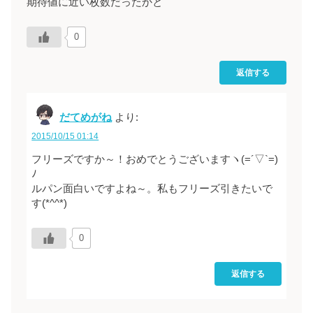
期待値に近い枚数だったかと
0
返信する
だてめがね
より:
2015/10/15 01:14
フリーズですか～！おめでとうございますヽ(=´▽`=)
ﾉ
ルパン面白いですよね～。私もフリーズ引きたいで
す(*^^*)
0
返信する