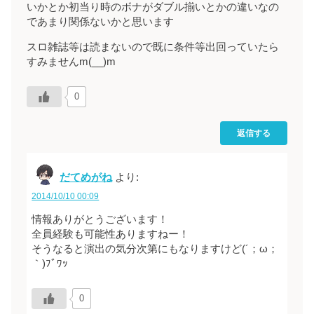
いかとか初当り時のボナがダブル揃いとかの違いなの
であまり関係ないかと思います
スロ雑誌等は読まないので既に条件等出回っていたら
すみませんm(__)m
0
返信する
だてめがね
より:
2014/10/10 00:09
情報ありがとうございます！
全員経験も可能性ありますねー！
そうなると演出の気分次第にもなりますけど(´；ω；
｀)ﾌﾞﾜｯ
0