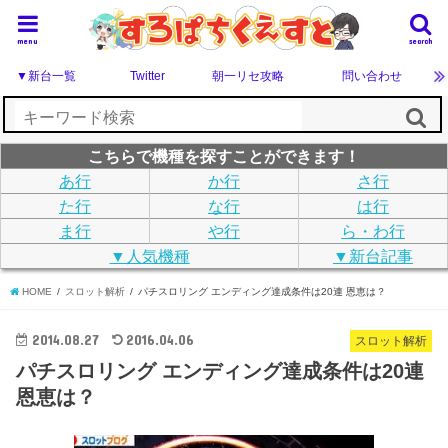
menu
search
▼新台一覧
Twitter
朝一リセ攻略
問い合わせ
こちらで機種を探すことができます！
あ行
か行
さ行
た行
な行
は行
ま行
や行
ら・わ行
▼人気機種
▼新台記事
HOME
スロット解析
パチスロリング エンディング達成条件は20連 恩恵は？
2014.08.27
2016.04.06
スロット解析
パチスロリング エンディング達成条件は20連
恩恵は？