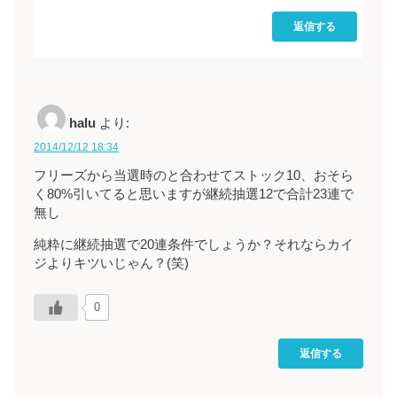
返信する
halu
より:
2014/12/12 18:34
フリーズから当選時のと合わせてストック10、おそら
く80%引いてると思いますが継続抽選12で合計23連で
無し
純粋に継続抽選で20連条件でしょうか？それならカイ
ジよりキツいじゃん？(笑)
0
返信する