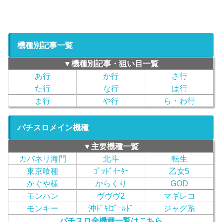
機種別記事一覧
▼機種別記事・狙い目一覧
あ行
か行
さ行
た行
な行
は行
ま行
や行
ら・わ行
パチスロメイン機種
▼主要機種一覧
カバネリ海門
北斗
転生
東京喰種
ｺﾞｯﾄﾞｲｰﾀｰ
乙女5
かぐや様
からくり
GOD
モンハン
ヴヴヴ2
マギレコ
モンキー
沖ﾄﾞｷ!ｺﾞｰﾙﾄﾞ
ジャグ系
パチスロ全機種一覧はこちら