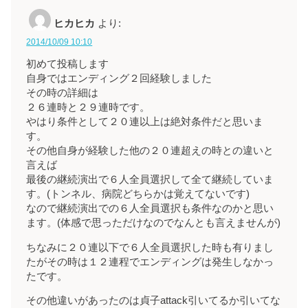
ヒカヒカ
より:
2014/10/09 10:10
初めて投稿します
自身ではエンディング２回経験しました
その時の詳細は
２６連時と２９連時です。
やはり条件として２０連以上は絶対条件だと思いま
す。
その他自身が経験した他の２０連超えの時との違いと
言えば
最後の継続演出で６人全員選択して全て継続していま
す。(トンネル、病院どちらかは覚えてないです)
なので継続演出での６人全員選択も条件なのかと思い
ます。(体感で思っただけなのでなんとも言えませんが)
ちなみに２０連以下で６人全員選択した時も有りまし
たがその時は１２連程でエンディングは発生しなかっ
たです。
その他違いがあったのは貞子attack引いてるか引いてな