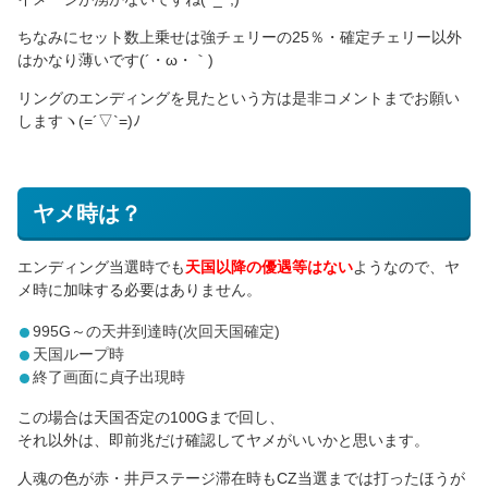
ちなみにセット数上乗せは強チェリーの25％・確定チェリー以外
はかなり薄いです(´・ω・｀)
リングのエンディングを見たという方は是非コメントまでお願い
しますヽ(=´▽`=)ﾉ
ヤメ時は？
エンディング当選時でも
天国以降の優遇等はない
ようなので、ヤ
メ時に加味する必要はありません。
995G～の天井到達時(次回天国確定)
天国ループ時
終了画面に貞子出現時
この場合は天国否定の100Gまで回し、
それ以外は、即前兆だけ確認してヤメがいいかと思います。
人魂の色が赤・井戸ステージ滞在時もCZ当選までは打ったほうが