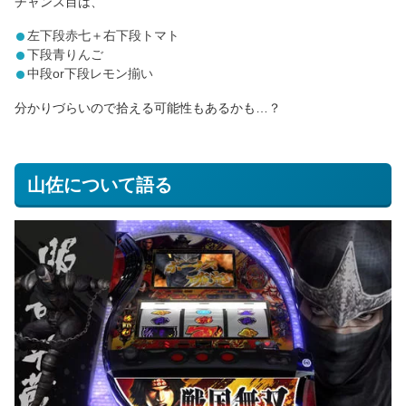
チャンス目は、
左下段赤七＋右下段トマト
下段青りんご
中段or下段レモン揃い
分かりづらいので拾える可能性もあるかも…？
山佐について語る