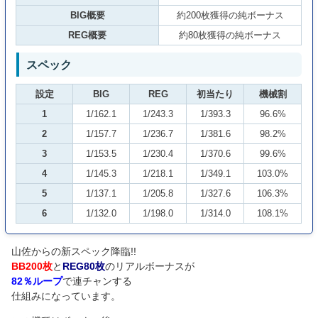
BIG概要
約200枚獲得の純ボーナス
REG概要
約80枚獲得の純ボーナス
スペック
設定
BIG
REG
初当たり
機械割
1
1/162.1
1/243.3
1/393.3
96.6%
2
1/157.7
1/236.7
1/381.6
98.2%
3
1/153.5
1/230.4
1/370.6
99.6%
4
1/145.3
1/218.1
1/349.1
103.0%
5
1/137.1
1/205.8
1/327.6
106.3%
6
1/132.0
1/198.0
1/314.0
108.1%
山佐からの新スペック降臨!!
BB200枚
と
REG80枚
のリアルボーナスが
82％ループ
で連チャンする
仕組みになっています。