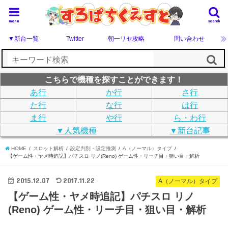
menu
search
▼新台一覧
Twitter
朝一リセ攻略
問い合わせ
こちらで機種を探すことができます！
あ行
か行
さ行
た行
な行
は行
ま行
や行
ら・わ行
▼人気機種
▼新台記事
HOME
スロット解析
設定判別・設定推測
A（ノーマル）タイプ
【ゲーム性・ヤメ時追記】パチスロ リノ(Reno) ゲーム性・リーチ目・狙い目・解析
2015.12.07
2017.11.22
A（ノーマル）タイプ
【ゲーム性・ヤメ時追記】パチスロ リノ
(Reno) ゲーム性・リーチ目・狙い目・解析