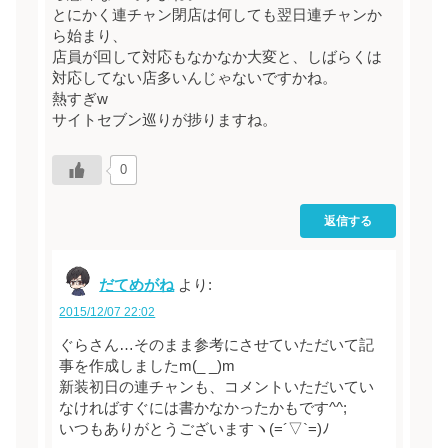
とにかく連チャン閉店は何しても翌日連チャンか
ら始まり、
店員が回して対応もなかなか大変と、しばらくは
対応してない店多いんじゃないですかね。
熱すぎw
サイトセブン巡りが捗りますね。
0
返信する
だてめがね
より:
2015/12/07 22:02
ぐらさん…そのまま参考にさせていただいて記
事を作成しましたm(_ _)m
新装初日の連チャンも、コメントいただいてい
なければすぐには書かなかったかもです^^;
いつもありがとうございますヽ(=´▽`=)ﾉ