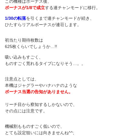
この機種はボーナス後、
ボーナスが1/8で成立
する連チャンモードに移行。
1/30の転落
を引くまで連チャンモードが続き、
ひたすらリアルボーナスが連荘します。
初当たり期待枚数は
625枚くらいでしょうか…!!
吸い込みもすごく、
ものすごく荒れるタイプになりそう…。。
注意点としては、
本機はジャグラーやハナハナのような
ボーナス当選の告知がありません。
リーチ目から察知するしかないので、
その点には注意です。
機械割もものすごく低いので、
とても設定狙いには向きませんね^^;