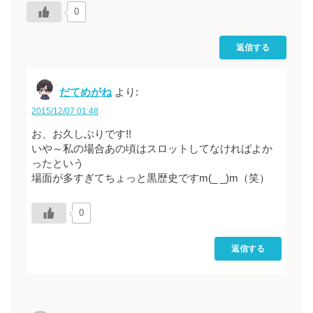
0
返信する
だてめがね
より:
2015/12/07 01:48
お、お久しぶりです!!
いや～私の場合あの頃はスロットしてなければよか
ったという
場面が多すぎてちょっと黒歴史ですm(_ _)m（笑）
0
返信する