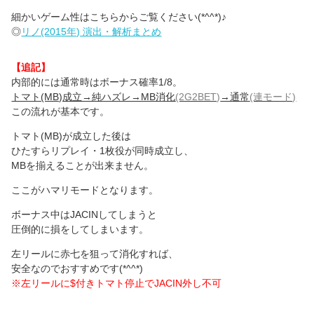
細かいゲーム性はこちらからご覧ください(*^^*)♪
◎
リノ(2015年) 演出・解析まとめ
【追記】
内部的には通常時はボーナス確率1/8。
トマト(MB)成立→純ハズレ→MB消化
(2G2BET)
→通常
(連モード)
この流れが基本です。
トマト(MB)が成立した後は
ひたすらリプレイ・1枚役が同時成立し、
MBを揃えることが出来ません。
ここがハマリモードとなります。
ボーナス中はJACINしてしまうと
圧倒的に損をしてしまいます。
左リールに赤七を狙って消化すれば、
安全なのでおすすめです(*^^*)
※左リールに$付きトマト停止でJACIN外し不可