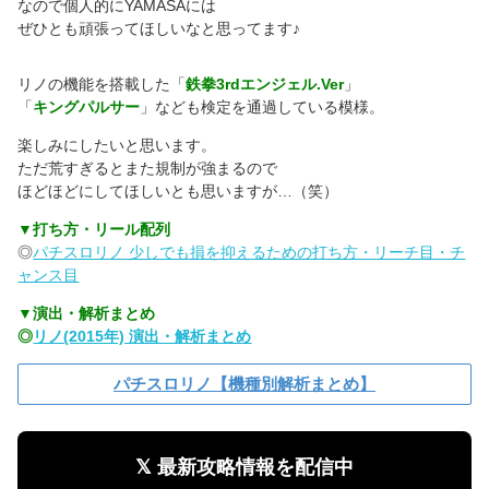
なので個人的にYAMASAには
ぜひとも頑張ってほしいなと思ってます♪
リノの機能を搭載した「
鉄拳3rdエンジェル.Ver
」
「
キングパルサー
」なども検定を通過している模様。
楽しみにしたいと思います。
ただ荒すぎるとまた規制が強まるので
ほどほどにしてほしいとも思いますが…（笑）
▼打ち方・リール配列
◎
パチスロリノ 少しでも損を抑えるための打ち方・リーチ目・チ
ャンス目
▼演出・解析まとめ
◎
リノ(2015年) 演出・解析まとめ
パチスロリノ【機種別解析まとめ】
𝕏 最新攻略情報を配信中