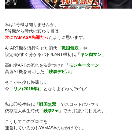
私は4号機は知りませんが、
5号機から時代の変わり目は
常にYAMASA先導だっ
たように思います。
A+ART機を流行らせた初代「
戦国無双
」や、
設定6がすぐ分かるバトルART機初代「
キン肉マン
」
高純増ARTの流れを決定づけた「
モンキーターン
」
高速AT機を発明した「
鉄拳デビル
」
そこから少し停滞し…
今「
リノ(2015年)
」となりますね＼(^o^)／
私は◯校生時代「
戦国無双
」でスロットにハマり
依存症大学生時代「
鉄拳2rd
」で天井狙いに目覚め、、
こうしてこのブログを
運営しているのもYAMASAのおかげです。