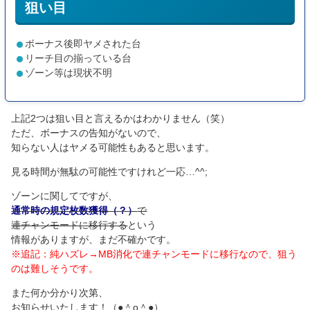
狙い目
ボーナス後即ヤメされた台
リーチ目の揃っている台
ゾーン等は現状不明
上記2つは狙い目と言えるかはわかりません（笑）
ただ、ボーナスの告知がないので、
知らない人はヤメる可能性もあると思います。
見る時間が無駄の可能性ですけれど一応…^^;
ゾーンに関してですが、
通常時の規定枚数獲得（？）
で
連チャンモードに移行する
という
情報がありますが、まだ不確かです。
※追記：純ハズレ→MB消化で連チャンモードに移行なので、狙う
のは難しそうです。
また何か分かり次第、
お知らせいたします！（●＾o＾●）