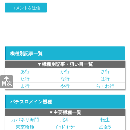
機種別記事一覧
▼機種別記事・狙い目一覧
あ行
か行
さ行
た行
な行
は行
目次
ま行
や行
ら・わ行
パチスロメイン機種
▼主要機種一覧
カバネリ海門
北斗
転生
東京喰種
ｺﾞｯﾄﾞｲｰﾀｰ
乙女5