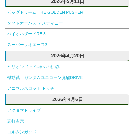
2026年5月11日
ビッグドリーム THE GOLDEN PUSHER
タクトオーパス デスティニー
バイオハザードRE:3
スーパーリオエース2
2026年4月20日
ミリオンゴッド-神々の軌跡-
機動戦士ガンダムユニコーン覚醒DRIVE
アニマルスロット ドッチ
2026年4月6日
アクダマドライブ
真打吉宗
ヨルムンガンド