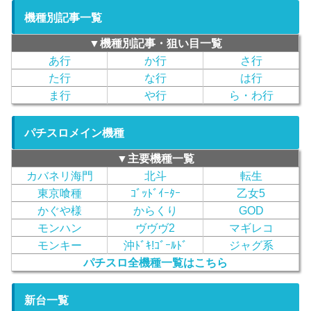
機種別記事一覧
▼機種別記事・狙い目一覧
あ行
か行
さ行
た行
な行
は行
ま行
や行
ら・わ行
パチスロメイン機種
▼主要機種一覧
カバネリ海門
北斗
転生
東京喰種
ｺﾞｯﾄﾞｲｰﾀｰ
乙女5
かぐや様
からくり
GOD
モンハン
ヴヴヴ2
マギレコ
モンキー
沖ﾄﾞｷ!ｺﾞｰﾙﾄﾞ
ジャグ系
パチスロ全機種一覧はこちら
新台一覧