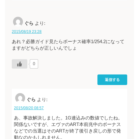
ぐら
より:
2015/08/19 23:28
あれ？必勝ガイド見たらボーナス確率1/254.2になって
ますがどちらが正しいんでしょ
0
返信する
ぐら
より:
2015/08/20 08:57
あ、事故解決しました。1G連込みの数値でしたね。
関係ないですが、エヴァのART本前兆中のボーナス
などでの当選はそのARTが終了後引き戻しの形で発
動なのかもしれません。