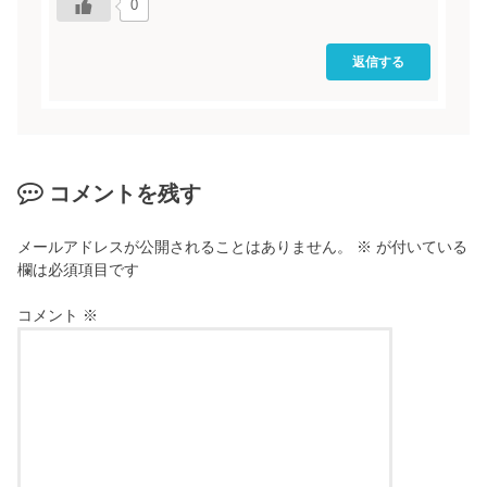
0
返信する
コメントを残す
メールアドレスが公開されることはありません。
※
が付いている
欄は必須項目です
コメント
※