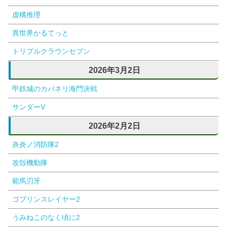
虚構推理
異世界かるてっと
トリプルクラウンセブン
2026年3月2日
甲鉄城のカバネリ海門決戦
サンダーV
2026年2月2日
炎炎ノ消防隊2
攻殻機動隊
範馬刃牙
ゴブリンスレイヤー2
うみねこのなく頃に2