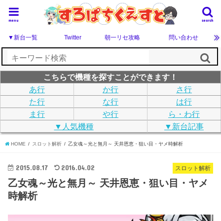
menu
search
▼新台一覧
Twitter
朝一リセ攻略
問い合わせ
こちらで機種を探すことができます！
あ行
か行
さ行
た行
な行
は行
ま行
や行
ら・わ行
▼人気機種
▼新台記事
HOME
スロット解析
乙女魂～光と無月～ 天井恩恵・狙い目・ヤメ時解析
2015.08.17
2016.04.02
スロット解析
乙女魂～光と無月～ 天井恩恵・狙い目・ヤメ
時解析