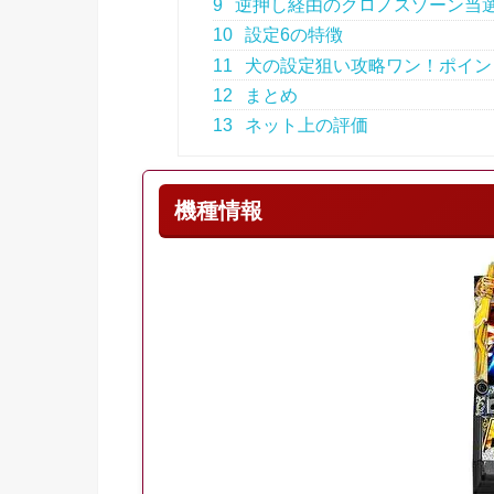
9
逆押し経由のクロノスゾーン当
10
設定6の特徴
11
犬の設定狙い攻略ワン！ポイン
12
まとめ
13
ネット上の評価
機種情報