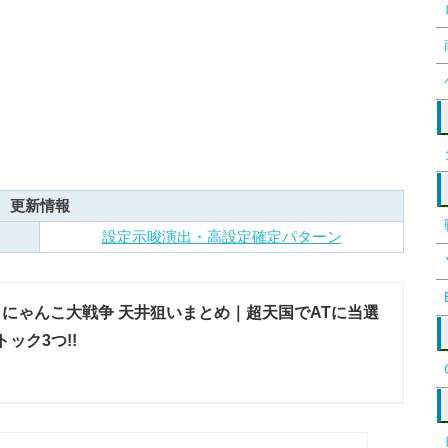
更新情報
設定示唆演出・高設定確定パターン
 にゃんこ大戦争 天井狙いまとめ｜超天国でATに当選
ック3つ!!