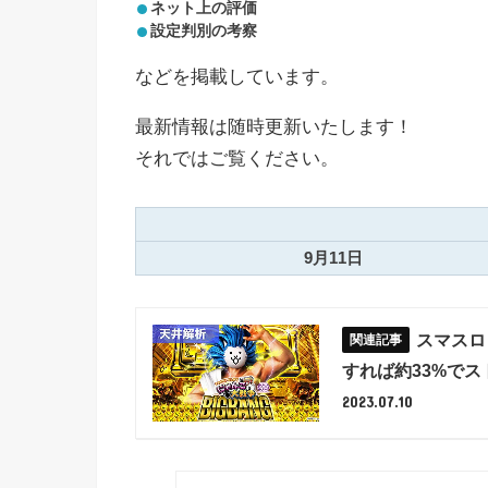
ネット上の評価
設定判別の考察
などを掲載しています。
最新情報は随時更新いたします！
それではご覧ください。
9月11日
スマスロ
すれば約33%でスト
2023.07.10