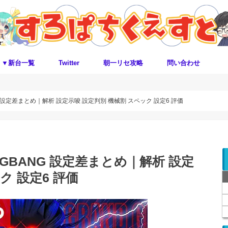
▼新台一覧
Twitter
朝一リセ攻略
問い合わせ
G 設定差まとめ｜解析 設定示唆 設定判別 機械割 スペック 設定6 評価
GBANG 設定差まとめ｜解析 設定
ク 設定6 評価