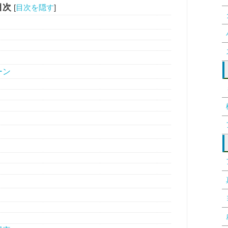
目次
[
目次を隠す
]
ーン