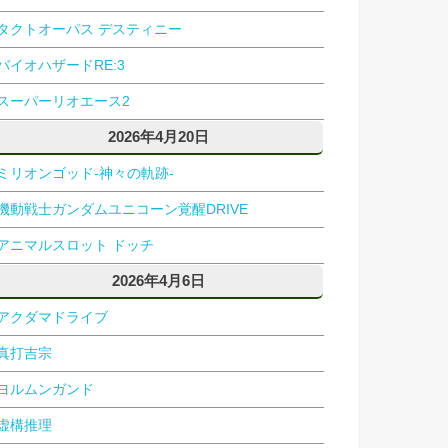
タクトオーパス デスティニー
バイオハザードRE:3
スーパーリオエース2
2026年4月20日
ミリオンゴッド-神々の軌跡-
機動戦士ガンダムユニコーン覚醒DRIVE
アニマルスロット ドッチ
2026年4月6日
アクダマドライブ
真打吉宗
ヨルムンガンド
虚構推理