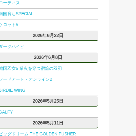
ローティス
南国育ちSPECIAL
ケロット5
2026年6月22日
ダークハイビ
2026年6月8日
戦国乙女5 業火を穿つ宿焔の双刃
ソードアート・オンライン2
BIRDIE WING
2026年5月25日
GALFY
2026年5月11日
ビッグドリーム THE GOLDEN PUSHER