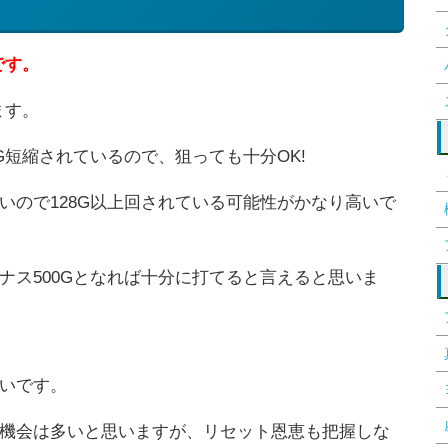
です。
ます。
G短縮されているので、狙っても十分OK!
いので128G以上回されている可能性がかなり高いで
ナス500Gとなれば十分に打てると言えると思いま
いです。
機会は多いと思いますが、リセット恩恵も把握しな