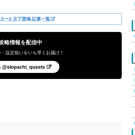
ﾉ
ター2 月下雷鳴 記事一覧
最新攻略情報を配信中
い・設定狙いをいち早くお届け！
slopachi_quests