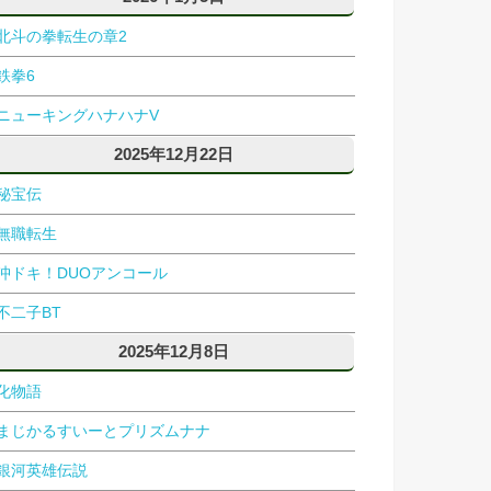
北斗の拳転生の章2
鉄拳6
ニューキングハナハナV
2025年12月22日
秘宝伝
無職転生
沖ドキ！DUOアンコール
不二子BT
2025年12月8日
化物語
まじかるすいーとプリズムナナ
銀河英雄伝説