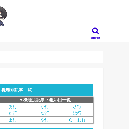
search
機種別記事一覧
▼機種別記事・狙い目一覧
あ行
か行
さ行
た行
な行
は行
ま行
や行
ら・わ行