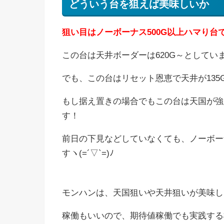
どういう台を狙えば美味しいか
狙い目はノーボーナス500G以上ハマり台
この台は天井ボーダーは620G～としてい
でも、この台はリセット恩恵で天井が135
もし据え置きの場合でもこの台は天国が強
す！
前日の下見などしていなくても、ノーボー
すヽ(=´▽`=)ﾉ
モンハンは、天国狙いや天井狙いが美味し
稼働もいいので、期待値稼働でも実践する