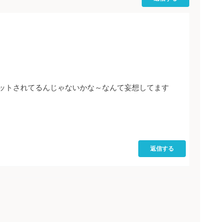
カットされてるんじゃないかな～なんて妄想してます
返信する