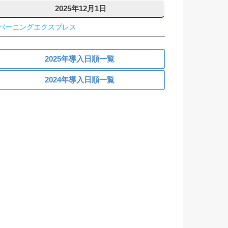
2025年12月1日
バーニングエクスプレス
2025年導入日順一覧
2024年導入日順一覧