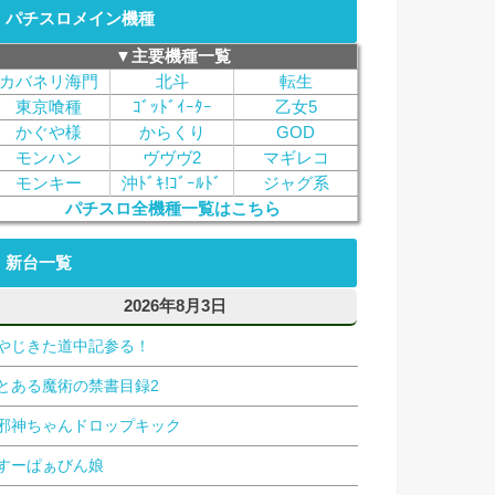
パチスロメイン機種
▼主要機種一覧
カバネリ海門
北斗
転生
東京喰種
ｺﾞｯﾄﾞｲｰﾀｰ
乙女5
かぐや様
からくり
GOD
モンハン
ヴヴヴ2
マギレコ
モンキー
沖ﾄﾞｷ!ｺﾞｰﾙﾄﾞ
ジャグ系
パチスロ全機種一覧はこちら
新台一覧
2026年8月3日
やじきた道中記参る！
とある魔術の禁書目録2
邪神ちゃんドロップキック
すーぱぁびん娘