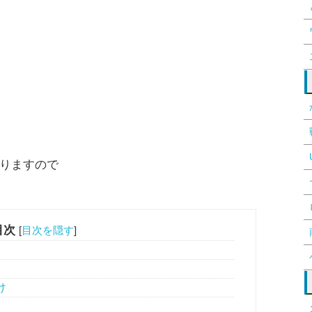
りますので
目次
[
目次を隠す
]
け