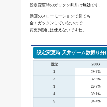
設定変更時のガックン判別は
無効
です。
動画のスローモーションで見ても
全くガックンしていないので
変更判別には使えないですね。
設定変更時 天井ゲーム数振り分
設定
200G
1
29.7%
2
32.6%
3
29.7%
4
39.1%
5
34.4%