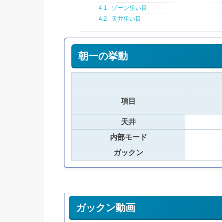
4.1
ゾーン狙い目
4.2
天井狙い目
朝一の挙動
項目
天井
内部モード
ガックン
ガックン動画