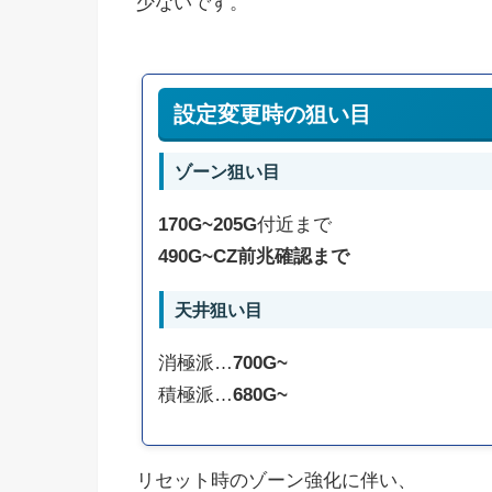
少ないです。
設定変更時の狙い目
ゾーン狙い目
170G~205G
付近まで
490G~CZ前兆確認まで
天井狙い目
消極派…
700G~
積極派…
680G~
リセット時のゾーン強化に伴い、