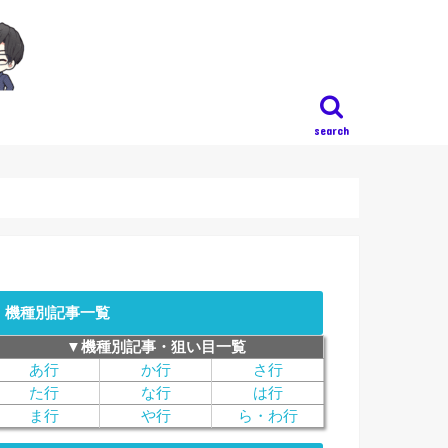
search
機種別記事一覧
▼機種別記事・狙い目一覧
あ行
か行
さ行
た行
な行
は行
ま行
や行
ら・わ行