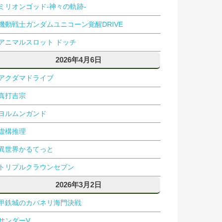
ミリオンゴッド-神々の軌跡-
機動戦士ガンダムユニコーン覚醒DRIVE
アニマルスロット ドッチ
2026年4月6日
アクダマドライブ
真打吉宗
ヨルムンガンド
虚構推理
異世界かるてっと
トリプルクラウンセブン
2026年3月2日
甲鉄城のカバネリ海門決戦
サンダーV