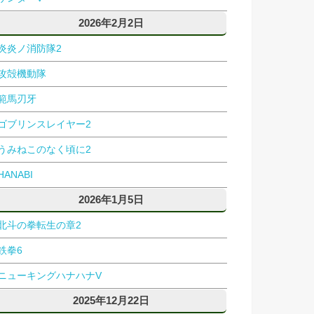
2026年2月2日
炎炎ノ消防隊2
攻殻機動隊
範馬刃牙
ゴブリンスレイヤー2
うみねこのなく頃に2
HANABI
2026年1月5日
北斗の拳転生の章2
鉄拳6
ニューキングハナハナV
2025年12月22日