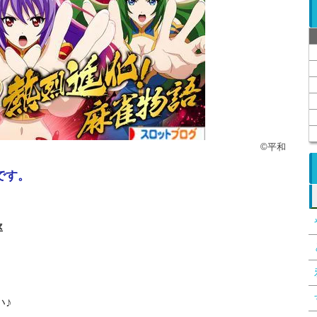
©平和
です。
率
い♪