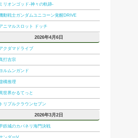
ミリオンゴッド-神々の軌跡-
機動戦士ガンダムユニコーン覚醒DRIVE
アニマルスロット ドッチ
2026年4月6日
アクダマドライブ
真打吉宗
ヨルムンガンド
虚構推理
異世界かるてっと
トリプルクラウンセブン
2026年3月2日
甲鉄城のカバネリ海門決戦
サンダーV