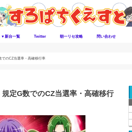
▼新台一覧
Twitter
朝一リセ攻略
問い合わせ
G数でのCZ当選率・高確移行率
 規定G数でのCZ当選率・高確移行