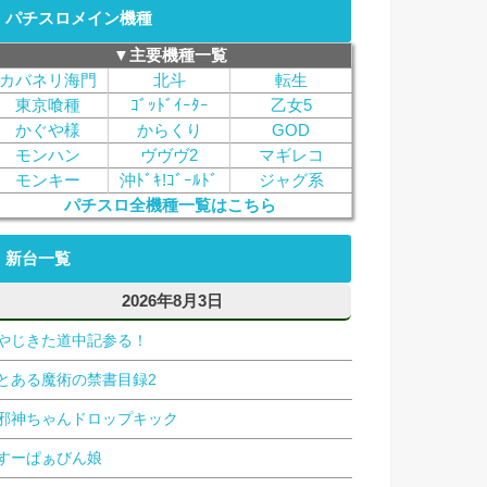
パチスロメイン機種
▼主要機種一覧
カバネリ海門
北斗
転生
東京喰種
ｺﾞｯﾄﾞｲｰﾀｰ
乙女5
かぐや様
からくり
GOD
モンハン
ヴヴヴ2
マギレコ
モンキー
沖ﾄﾞｷ!ｺﾞｰﾙﾄﾞ
ジャグ系
パチスロ全機種一覧はこちら
新台一覧
2026年8月3日
やじきた道中記参る！
とある魔術の禁書目録2
邪神ちゃんドロップキック
すーぱぁびん娘