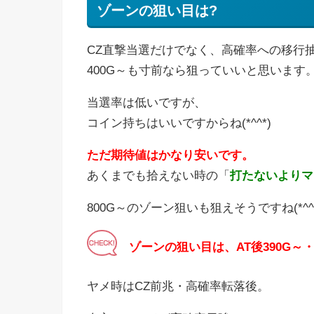
ゾーンの狙い目は?
CZ直撃当選だけでなく、高確率への移行
400G～も寸前なら狙っていいと思います
当選率は低いですが、
コイン持ちはいいですからね(*^^*)
ただ期待値はかなり安いです。
あくまでも拾えない時の「
打たないよりマ
800G～のゾーン狙いも狙えそうですね(*^^*
ゾーンの狙い目は、AT後390G～・
ヤメ時はCZ前兆・高確率転落後。