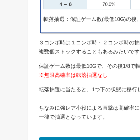
４～６
70.0%
転落抽選：保証ゲーム数(最低10G)の後
３コンボ時は１コンボ時・２コンボ時の抽
複数個ストックすることもあるみたいですね(*
保証ゲーム数は最低10Gで、その後1/8で
※無限高確率は転落抽選なし
転落抽選に当たると、1つ下の状態に移行
ちなみに強レア小役による直撃は高確率に
一律で抽選となっています。