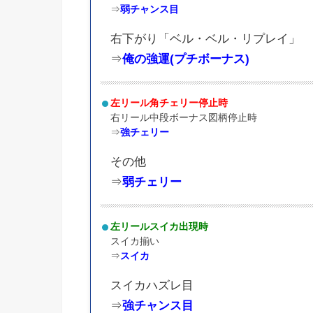
⇒
弱チャンス目
右下がり「ベル・ベル・リプレイ」
⇒
俺の強運(プチボーナス)
左リール角チェリー停止時
右リール中段ボーナス図柄停止時
⇒
強チェリー
その他
⇒
弱チェリー
左リールスイカ出現時
スイカ揃い
⇒
スイカ
スイカハズレ目
⇒
強チャンス目