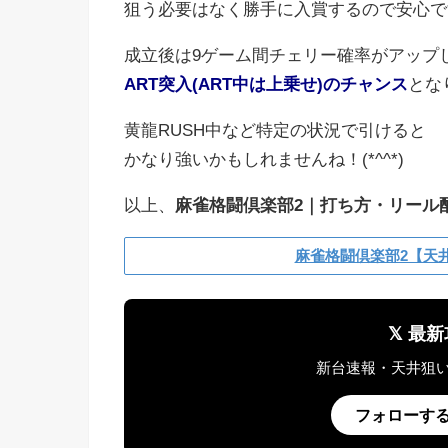
狙う必要はなく勝手に入賞するので安心で
成立後は9ゲーム間チェリー確率がアップ
ART突入(ART中は上乗せ)のチャンス
とな
黄龍RUSH中など特定の状況で引けると
かなり強いかもしれませんね！(*^^*)
以上、
麻雀格闘倶楽部2｜打ち方・リール
麻雀格闘倶楽部2【天
𝕏 
新台速報・天井狙
フォローする @