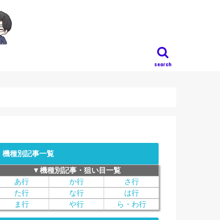
search
機種別記事一覧
▼機種別記事・狙い目一覧
あ行
か行
さ行
た行
な行
は行
ま行
や行
ら・わ行