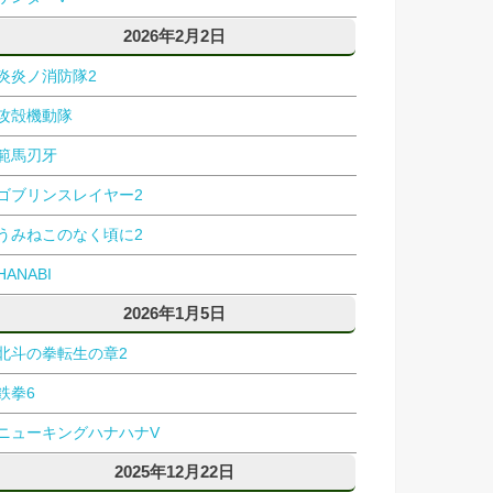
2026年2月2日
炎炎ノ消防隊2
攻殻機動隊
範馬刃牙
ゴブリンスレイヤー2
うみねこのなく頃に2
HANABI
2026年1月5日
北斗の拳転生の章2
鉄拳6
ニューキングハナハナV
2025年12月22日