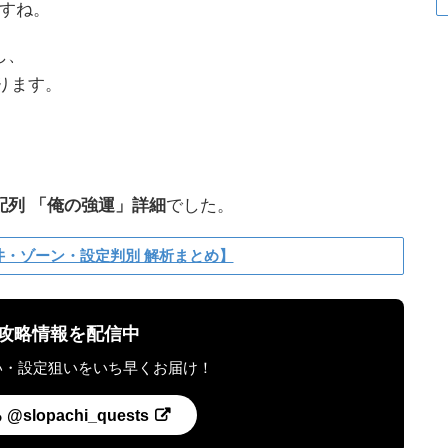
すね。
し、
ります。
配列 「俺の強運」詳細
でした。
井・ゾーン・設定判別 解析まとめ】
最新攻略情報を配信中
い・設定狙いをいち早くお届け！
slopachi_quests