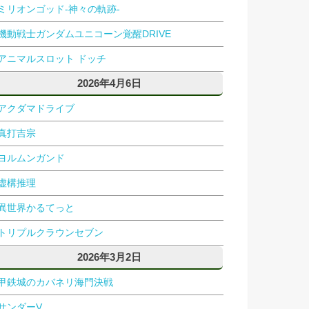
ミリオンゴッド-神々の軌跡-
機動戦士ガンダムユニコーン覚醒DRIVE
アニマルスロット ドッチ
2026年4月6日
アクダマドライブ
真打吉宗
ヨルムンガンド
虚構推理
異世界かるてっと
トリプルクラウンセブン
2026年3月2日
甲鉄城のカバネリ海門決戦
サンダーV