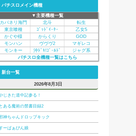
パチスロメイン機種
▼主要機種一覧
カバネリ海門
北斗
転生
東京喰種
ｺﾞｯﾄﾞｲｰﾀｰ
乙女5
かぐや様
からくり
GOD
モンハン
ヴヴヴ2
マギレコ
モンキー
沖ﾄﾞｷ!ｺﾞｰﾙﾄﾞ
ジャグ系
パチスロ全機種一覧はこちら
新台一覧
2026年8月3日
やじきた道中記参る！
とある魔術の禁書目録2
邪神ちゃんドロップキック
すーぱぁびん娘