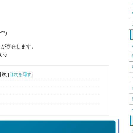
*)
」が存在します。
い♪
目次
[
目次を隠す
]