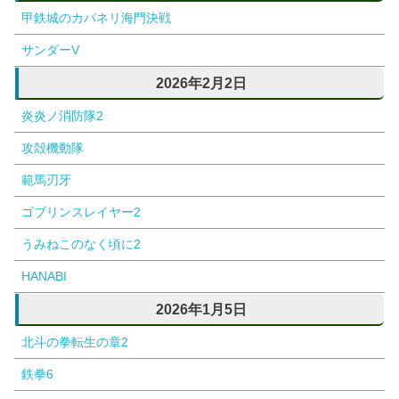
甲鉄城のカバネリ海門決戦
サンダーV
2026年2月2日
炎炎ノ消防隊2
攻殻機動隊
範馬刃牙
ゴブリンスレイヤー2
うみねこのなく頃に2
HANABI
2026年1月5日
北斗の拳転生の章2
鉄拳6