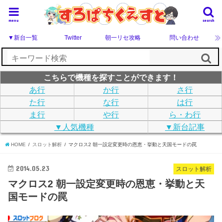
menu
search
▼新台一覧
Twitter
朝一リセ攻略
問い合わせ
こちらで機種を探すことができます！
あ行
か行
さ行
た行
な行
は行
ま行
や行
ら・わ行
▼人気機種
▼新台記事
HOME
スロット解析
マクロス2 朝一設定変更時の恩恵・挙動と天国モードの罠
2014.05.23
スロット解析
マクロス2 朝一設定変更時の恩恵・挙動と天
国モードの罠