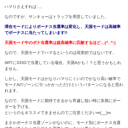
ハマりさえすれば…。
なのですが、サンキョーはトラップを用意していました。
滞在モードによりボーナス当選率は変化し、天国モードは高確率
でボーナスに当たってしまいます!!
天国モード中のボナ当選率は超高確率に匹敵するほど…(^_^;)
なので、天国モードでハマるというのは現実的ではないです。
ARTに333Gで当選している場合、天国Aかも！？と思うかもしれ
ません。
しかし、天国モードはかなりハマりにくいのでかなり高い確率で
モードAのゾーンに引っかかっただけというパターンになると思わ
れます。
なので、天国モードに期待できるから宵越し狙い時に安易にボー
ダーを下げる、
というのもオススメできませんのでご注意くださいm(__)m
まさかボーナス当選ゾーンがないのに、モード別にボーナス当選