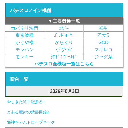
パチスロメイン機種
▼主要機種一覧
カバネリ海門
北斗
転生
東京喰種
ｺﾞｯﾄﾞｲｰﾀｰ
乙女5
かぐや様
からくり
GOD
モンハン
ヴヴヴ2
マギレコ
モンキー
沖ﾄﾞｷ!ｺﾞｰﾙﾄﾞ
ジャグ系
パチスロ全機種一覧はこちら
新台一覧
2026年8月3日
やじきた道中記参る！
とある魔術の禁書目録2
邪神ちゃんドロップキック