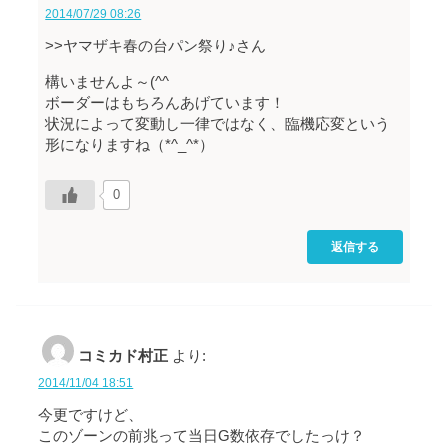
2014/07/29 08:26
>>ヤマザキ春の台パン祭り♪さん
構いませんよ～(^^ゞ
ボーダーはもちろんあげています！
状況によって変動し一律ではなく、臨機応変という
形になりますね（*^_^*）
0
返信する
コミカド村正
より:
2014/11/04 18:51
今更ですけど、
このゾーンの前兆って当日G数依存でしたっけ？