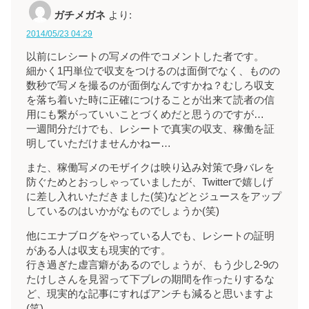
ガチメガネ
より:
2014/05/23 04:29
以前にレシートの写メの件でコメントした者です。
細かく1円単位で収支をつけるのは面倒でなく、ものの
数秒で写メを撮るのが面倒なんですかね？むしろ収支
を落ち着いた時に正確につけることが出来て読者の信
用にも繋がっていいことづくめだと思うのですが…
一週間分だけでも、レシートで真実の収支、稼働を証
明していただけませんかねー…
また、稼働写メのモザイクは映り込み対策で身バレを
防ぐためとおっしゃっていましたが、Twitterで嬉しげ
に差し入れいただきました(笑)などとジュースをアップ
しているのはいかがなものでしょうか(笑)
他にエナブログをやっている人でも、レシートの証明
がある人は収支も現実的です。
行き過ぎた虚言癖があるのでしょうが、もう少し2-9の
たけしさんを見習って下ブレの期間を作ったりするな
ど、現実的な記事にすればアンチも減ると思いますよ
(笑)