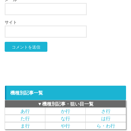
サイト
機種別記事一覧
▼機種別記事・狙い目一覧
あ行
か行
さ行
た行
な行
は行
ま行
や行
ら・わ行