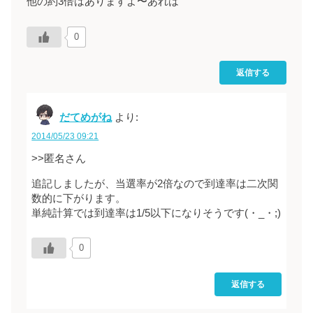
他の約3倍はありますよ〜あれは
0
返信する
だてめがね
より:
2014/05/23 09:21
>>匿名さん
追記しましたが、当選率が2倍なので到達率は二次関
数的に下がります。
単純計算では到達率は1/5以下になりそうです(・_・;)
0
返信する