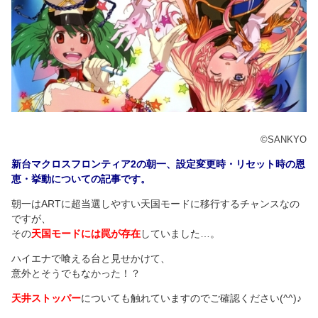
©SANKYO
新台マクロスフロンティア2の朝一、設定変更時・リセット時の恩
恵・挙動についての記事です。
朝一はARTに超当選しやすい天国モードに移行するチャンスなの
ですが、
その
天国モードには罠が存在
していました…。
ハイエナで喰える台と見せかけて、
意外とそうでもなかった！？
天井ストッパー
についても触れていますのでご確認ください(^^)♪