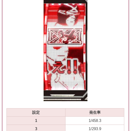
設定
発生率
1
1/458.3
3
1/293.9