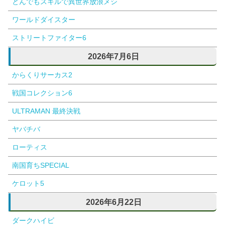
とんでもスキルで異世界放浪メシ
ワールドダイスター
ストリートファイター6
2026年7月6日
からくりサーカス2
戦国コレクション6
ULTRAMAN 最終決戦
ヤバチバ
ローティス
南国育ちSPECIAL
ケロット5
2026年6月22日
ダークハイビ