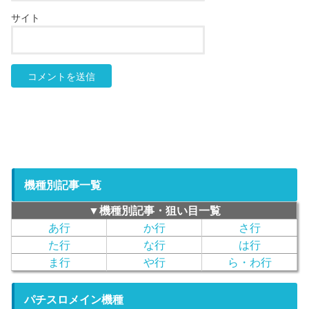
サイト
機種別記事一覧
▼機種別記事・狙い目一覧
あ行
か行
さ行
た行
な行
は行
ま行
や行
ら・わ行
パチスロメイン機種