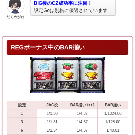
BIG後のCZ成功率に注目！
設定Goは別格に優遇されています！
だてめがね
REGボーナス中のBAR揃い
設定
JAC役
BAR揃いﾌｪｲｸ
BAR揃い
1
1/1.30
1/4.37
1/1024.00
3
1/1.31
1/4.37
1/128.00
6
1/1.34
1/4.37
1/40.01