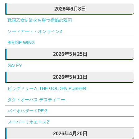
2026年6月8日
戦国乙女5 業火を穿つ宿焔の双刃
ソードアート・オンライン2
BIRDIE WING
2026年5月25日
GALFY
2026年5月11日
ビッグドリーム THE GOLDEN PUSHER
タクトオーパス デスティニー
バイオハザードRE:3
スーパーリオエース2
2026年4月20日