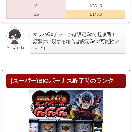
6
1/381.0
Go
1/146.0
マッハGoチャージは設定Goで超優遇！
頻繁に出現する場合は設定Goの可能性ア
だてめがね
ップ！
(スーパー)BIGボーナス終了時のランク