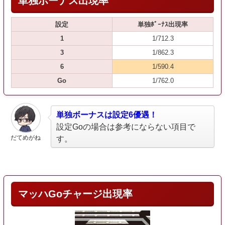
単独ボーナス出現率
設定
単独ﾎﾞｰﾅｽ出現率
1
1/712.3
3
1/862.3
6
1/590.4
Go
1/762.0
単独ボーナスは設定6優遇！
設定Goの場合は参考にならない項目で
だてめがね
す。
マッハGoチャージ出現率