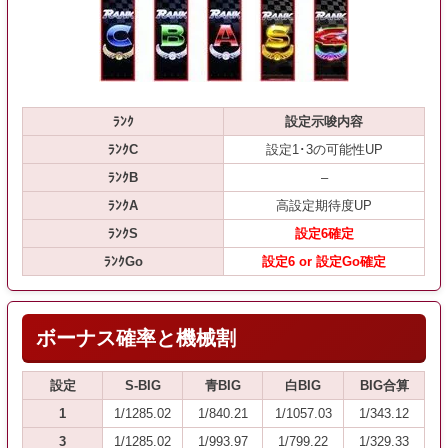
ﾗﾝｸ
設定示唆内容
ﾗﾝｸC
設定1･3の可能性UP
ﾗﾝｸB
–
ﾗﾝｸA
高設定期待度UP
ﾗﾝｸS
設定6確定
ﾗﾝｸGo
設定6 or 設定Go確定
ボーナス確率と機械割
設定
S-BIG
青BIG
白BIG
BIG合算
1
1/1285.02
1/840.21
1/1057.03
1/343.12
3
1/1285.02
1/993.97
1/799.22
1/329.33