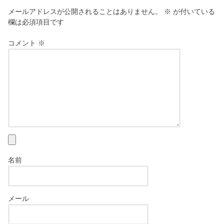
メールアドレスが公開されることはありません。
※
が付いている
欄は必須項目です
コメント
※
名前
メール