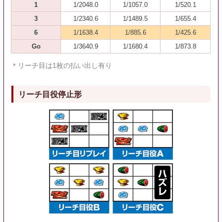
1
1/2048.0
1/1057.0
1/520.1
3
1/2340.6
1/1489.5
1/655.4
6
1/1638.4
1/885.6
1/425.6
Go
1/3640.9
1/1680.4
1/873.8
＊リーチ目は1枚の払い出し有り
リーチ目役停止形