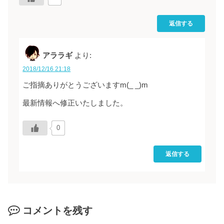
返信する
アララギ
より:
2018/12/16 21:18
ご指摘ありがとうございますm(_ _)m
最新情報へ修正いたしました。
0
返信する
コメントを残す