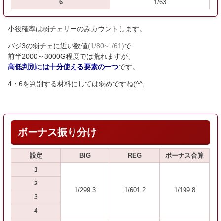
6
1/63
小役確率は弱チェリーのみカウントします。
バジ3の弱チェに近い数値
(1/80~1/61)
で
前半2000～3000G程度では荒れますが、
高低判別には十分使える要素の一つ
です。
4・6を判別する材料にしては弱めですね(^^;
ボーナス振り分け
設定
BIG
REG
ボーナス合算
1
2
1/299.3
1/601.2
1/199.8
3
4