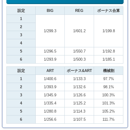
設定
BIG
REG
ボーナス合算
1
2
1/299.3
1/601.2
1/199.8
3
4
5
1/296.5
1/550.7
1/192.8
6
1/293.9
1/500.3
1/185.1
設定
ART
ボーナス&ART
機械割
1
1/400.6
1/133.3
97.7%
2
1/393.9
1/132.6
98.1%
3
1/345.9
1/126.6
100.3%
4
1/335.4
1/125.2
101.3%
5
1/280.8
1/114.3
105.2%
6
1/256.6
1/107.5
111.7%