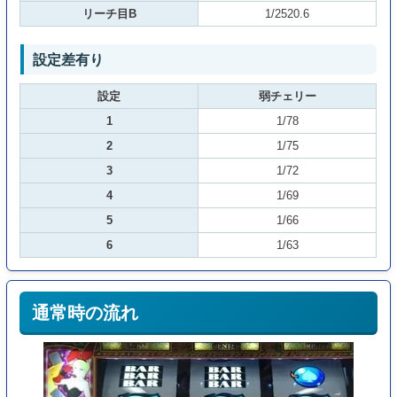
リーチ目B
1/2520.6
設定差有り
設定
弱チェリー
1
1/78
2
1/75
3
1/72
4
1/69
5
1/66
6
1/63
通常時の流れ