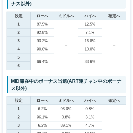
ナス以外)
設定
ローへ
ミドルへ
ハイへ
確定へ
1
87.5%
12.5%
2
92.9%
7.1%
3
93.2%
16.8%
–
–
4
90.0%
10.0%
5
66.4%
33.6%
6
MID滞在中のボーナス当選(ART連チャン中のボーナ
ス以外)
設定
ローへ
ミドルへ
ハイへ
確定へ
1
6.2%
93.0%
0.8%
2
96.1%
0.8%
3.1%
3
6.2%
89.1%
4.7%
–