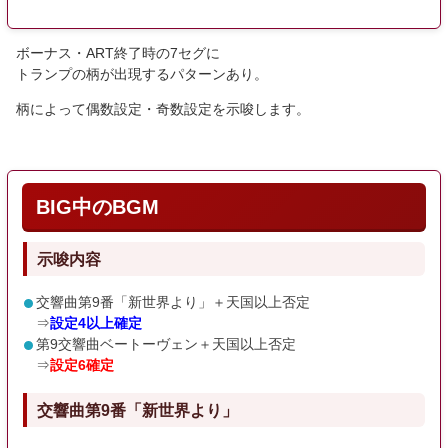
ボーナス・ART終了時の7セグに
トランプの柄が出現するパターンあり。
柄によって偶数設定・奇数設定を示唆します。
BIG中のBGM
示唆内容
交響曲第9番「新世界より」＋天国以上否定
⇒
設定4以上確定
第9交響曲ベートーヴェン＋天国以上否定
⇒
設定6確定
交響曲第9番「新世界より」