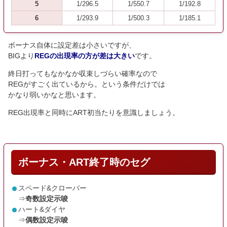
5
1/296.5
1/550.7
1/192.8
6
1/293.9
1/500.3
1/185.1
ボーナス自体に設定差は小さいですが、
BIGより
REGの出現率の方が差は大きい
です。
終日打ってもなかなか収束しづらい確率なので
REGがすごく出ているから。という条件だけでは
かなり弱いかなと思います。
REG出現率と同時にART初当たりを意識しましょう。
ボーナス・ART終了時のセグ
スペード&クローバー
⇒
奇数設定示唆
ハート&ダイヤ
⇒
偶数設定示唆