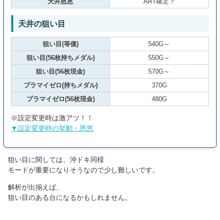
天井恩恵
ART確定？
天井の狙い目
狙い目(等価)
540G～
狙い目(56枚持ちメダル)
550G～
狙い目(56枚現金)
570G～
プラマイゼロ(持ちメダル)
370G
プラマイゼロ(56枚現金)
480G
※設定変更時は激アツ！！
▼設定変更時の挙動・恩恵
狙い目に関しては、沖ドキ同様
モードが重要になりそうなので少し難しいです。
解析が出揃えば、
狙い目のある台になるかもしれません。