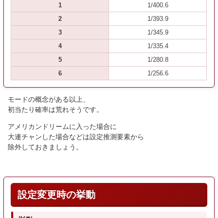
1
1/400.6
2
1/393.9
3
1/345.9
4
1/335.4
5
1/280.8
6
1/256.6
モードの概念がある以上、
初当たり確率は荒れそうです。
アメリカンドリームに入った場合に
大連チャンした場合などは設定推測要素から
除外しておきましょう。
設定変更時の挙動