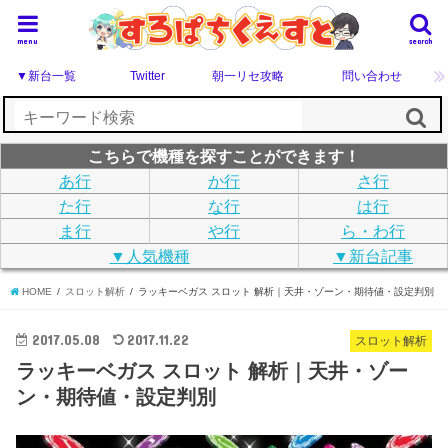
menu
search
▼新台一覧
Twitter
朝一リセ攻略
問い合わせ
こちらで機種を探すことができます！
あ行
か行
さ行
た行
な行
は行
ま行
や行
ら・わ行
▼人気機種
▼新台記事
HOME
スロット解析
ラッキーベガス スロット 解析｜天井・ゾーン・期待値・設定判別
2017.05.08
2017.11.22
スロット解析
ラッキーベガス スロット 解析｜天井・ゾー
ン・期待値・設定判別