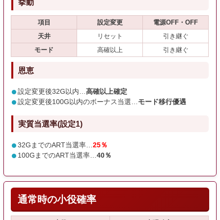
挙動
項目
設定変更
電源OFF・OFF
天井
リセット
引き継ぐ
モード
高確以上
引き継ぐ
恩恵
設定変更後32G以内…
高確以上確定
設定変更後100G以内のボーナス当選…
モード移行優遇
実質当選率(設定1)
32GまでのART当選率…
25％
100GまでのART当選率…
40％
通常時の小役確率