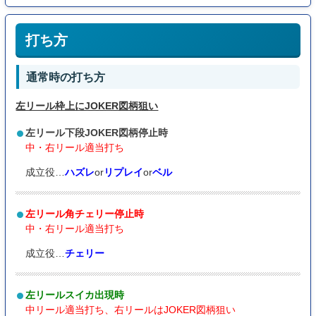
打ち方
通常時の打ち方
左リール枠上にJOKER図柄狙い
左リール下段JOKER図柄停止時
中・右リール適当打ち
成立役…
ハズレ
or
リプレイ
or
ベル
左リール角チェリー停止時
中・右リール適当打ち
成立役…
チェリー
左リールスイカ出現時
中リール適当打ち、右リールはJOKER図柄狙い