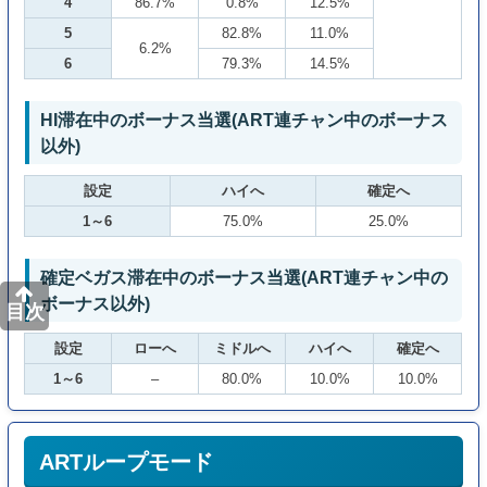
4
86.7%
0.8%
12.5%
5
82.8%
11.0%
6.2%
6
79.3%
14.5%
HI滞在中のボーナス当選(ART連チャン中のボーナス
以外)
設定
ハイへ
確定へ
1～6
75.0%
25.0%
確定ベガス滞在中のボーナス当選(ART連チャン中の
ボーナス以外)
目次
設定
ローへ
ミドルへ
ハイへ
確定へ
1～6
–
80.0%
10.0%
10.0%
ARTループモード