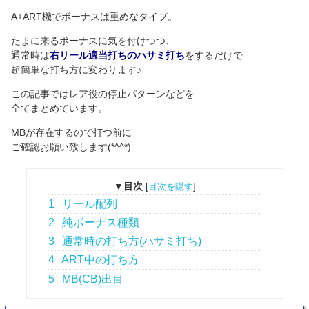
A+ART機でボーナスは重めなタイプ。
たまに来るボーナスに気を付けつつ、
通常時は
右リール適当打ちのハサミ打ち
をするだけで
超簡単な打ち方に変わります♪
この記事ではレア役の停止パターンなどを
全てまとめています。
MBが存在するので打つ前に
ご確認お願い致します(*^^*)
▼目次
[
目次を隠す
]
1
リール配列
2
純ボーナス種類
3
通常時の打ち方(ハサミ打ち)
4
ART中の打ち方
5
MB(CB)出目