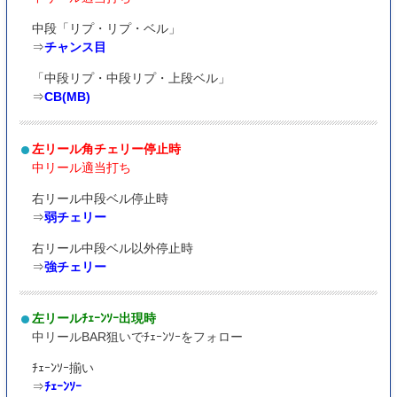
中段「リプ・リプ・ベル」
⇒
チャンス目
「中段リプ・中段リプ・上段ベル」
⇒
CB(MB)
左リール角チェリー停止時
中リール適当打ち
右リール中段ベル停止時
⇒
弱チェリー
右リール中段ベル以外停止時
⇒
強チェリー
左リールﾁｪｰﾝｿｰ出現時
中リールBAR狙いでﾁｪｰﾝｿｰをフォロー
ﾁｪｰﾝｿｰ揃い
⇒
ﾁｪｰﾝｿｰ