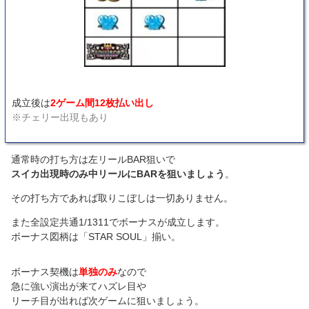
成立後は
2ゲーム間12枚払い出し
※チェリー出現もあり
通常時の打ち方は左リールBAR狙いで
スイカ出現時のみ中リールにBARを狙いましょう
。
その打ち方であれば取りこぼしは一切ありません。
また全設定共通1/1311でボーナスが成立します。
ボーナス図柄は「STAR SOUL」揃い。
ボーナス契機は
単独のみ
なので
急に強い演出が来てハズレ目や
リーチ目が出れば次ゲームに狙いましょう。