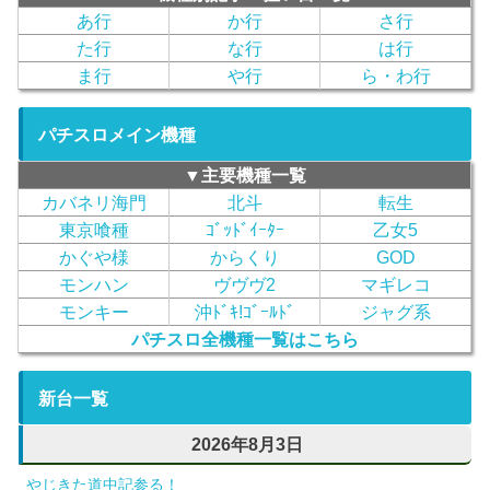
あ行
か行
さ行
た行
な行
は行
ま行
や行
ら・わ行
パチスロメイン機種
▼主要機種一覧
カバネリ海門
北斗
転生
東京喰種
ｺﾞｯﾄﾞｲｰﾀｰ
乙女5
かぐや様
からくり
GOD
モンハン
ヴヴヴ2
マギレコ
モンキー
沖ﾄﾞｷ!ｺﾞｰﾙﾄﾞ
ジャグ系
パチスロ全機種一覧はこちら
新台一覧
2026年8月3日
やじきた道中記参る！