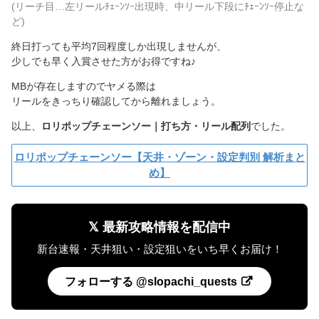
(リーチ目…左リールﾁｪｰﾝｿｰ出現時、中リール下段にﾁｪｰﾝｿｰ停止な
ど)
終日打っても平均7回程度しか出現しませんが、
少しでも早く入賞させた方がお得ですね♪
MBが存在しますのでヤメる際は
リールをきっちり確認してから離れましょう。
以上、
ロリポップチェーンソー｜打ち方・リール配列
でした。
ロリポップチェーンソー【天井・ゾーン・設定判別 解析まと
め】
𝕏 最新攻略情報を配信中
新台速報・天井狙い・設定狙いをいち早くお届け！
フォローする @slopachi_quests