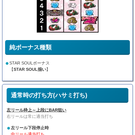
純ボーナス種類
STAR SOULボーナス
【
STAR SOUL揃い
】
通常時の打ち方(ハサミ打ち)
左リール枠上～上段にBAR狙い
右リールは常に適当打ち
左リール下段停止時
中リール適当打ち