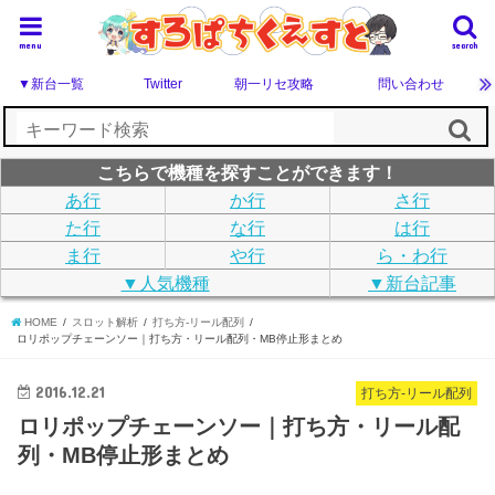
menu
search
▼新台一覧
Twitter
朝一リセ攻略
問い合わせ
こちらで機種を探すことができます！
あ行
か行
さ行
た行
な行
は行
ま行
や行
ら・わ行
▼人気機種
▼新台記事
HOME
スロット解析
打ち方-リール配列
ロリポップチェーンソー｜打ち方・リール配列・MB停止形まとめ
2016.12.21
打ち方-リール配列
ロリポップチェーンソー｜打ち方・リール配
列・MB停止形まとめ