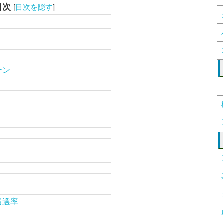
目次
[
目次を隠す
]
ーン
当選率