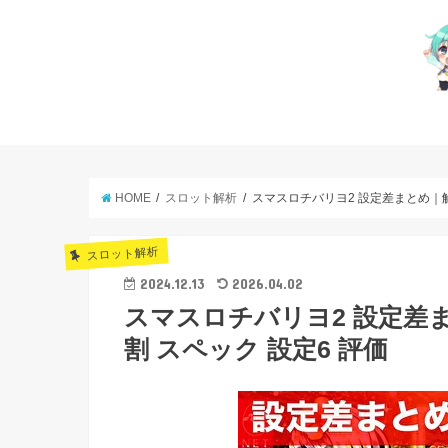
HOME
スロット解析
スマスロチバリヨ2 設定差まとめ｜解
スロット解析
2024.12.13
2026.04.02
スマスロチバリヨ2 設定差ま
割 スペック 設定6 評価