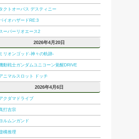
タクトオーパス デスティニー
バイオハザードRE:3
スーパーリオエース2
2026年4月20日
ミリオンゴッド-神々の軌跡-
機動戦士ガンダムユニコーン覚醒DRIVE
アニマルスロット ドッチ
2026年4月6日
アクダマドライブ
真打吉宗
ヨルムンガンド
虚構推理