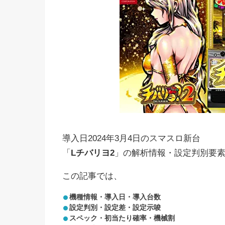
導入日2024年3月4日のスマスロ新台
「
Lチバリヨ2
」の解析情報・設定判別要
この記事では、
機種情報・導入日・導入台数
設定判別・設定差・設定示唆
スペック・初当たり確率・機械割