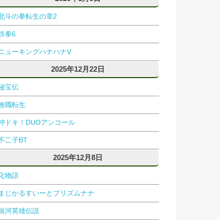
北斗の拳転生の章2
鉄拳6
ニューキングハナハナV
2025年12月22日
秘宝伝
無職転生
沖ドキ！DUOアンコール
不二子BT
2025年12月8日
化物語
まじかるすいーとプリズムナナ
銀河英雄伝説