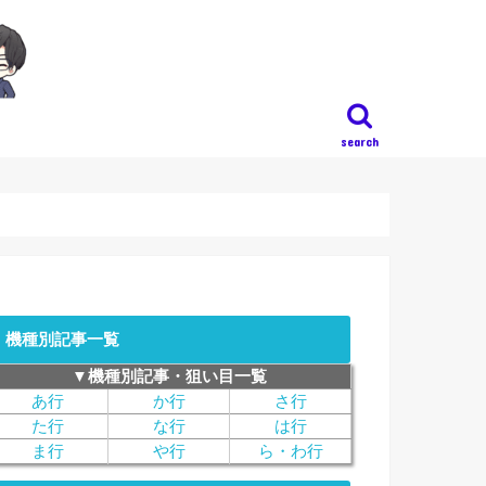
search
機種別記事一覧
▼機種別記事・狙い目一覧
あ行
か行
さ行
た行
な行
は行
ま行
や行
ら・わ行