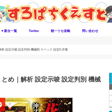
▼新台一覧
Twitter
朝一リセ攻略
問い合わせ
析 設定示唆 設定判別 機械割 スペック 設定6 評価
とめ｜解析 設定示唆 設定判別 機械