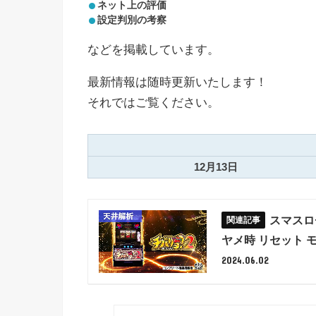
ネット上の評価
設定判別の考察
などを掲載しています。
最新情報は随時更新いたします！
それではご覧ください。
12月13日
スマスロ
ヤメ時 リセット 
2024.06.02