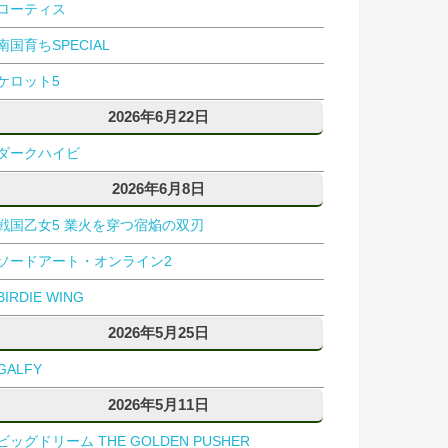
ローティス
南国育ちSPECIAL
ケロット5
2026年6月22日
ダークハイビ
2026年6月8日
戦国乙女5 業火を穿つ宿焔の双刃
ソードアート・オンライン2
BIRDIE WING
2026年5月25日
GALFY
2026年5月11日
ビッグドリーム THE GOLDEN PUSHER