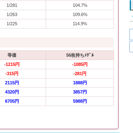
1/281
104.7%
1/263
109.6%
1/225
114.9%
等価
56枚持ちﾒﾀﾞﾙ
-1215円
-1085円
-315円
-281円
2115円
1888円
4320円
3857円
6705円
5988円