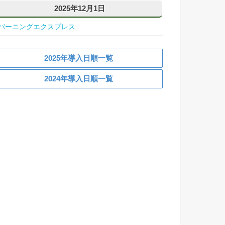
2025年12月1日
バーニングエクスプレス
2025年導入日順一覧
2024年導入日順一覧