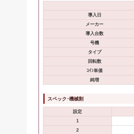
導入日
メーカー
導入台数
号機
タイプ
回転数
ｺｲﾝ単価
純増
スペック･機械割
設定
1
2