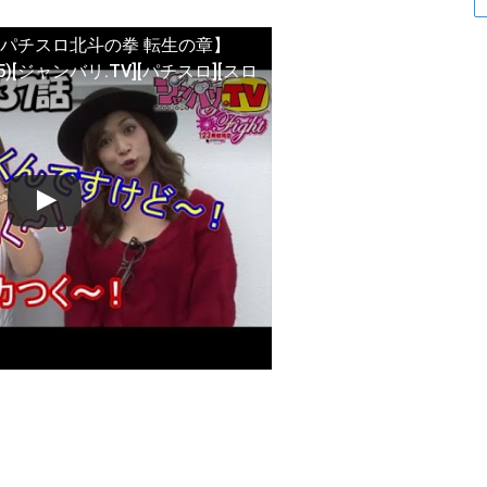
パチスロ北斗の拳 転生の章】
 (1/5)[ジャンバリ.TV][パチスロ][スロ