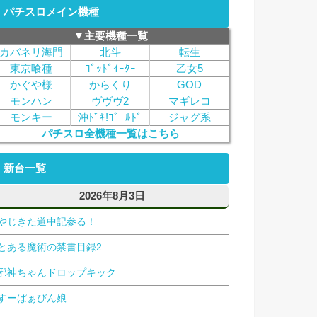
パチスロメイン機種
▼主要機種一覧
カバネリ海門
北斗
転生
東京喰種
ｺﾞｯﾄﾞｲｰﾀｰ
乙女5
かぐや様
からくり
GOD
モンハン
ヴヴヴ2
マギレコ
モンキー
沖ﾄﾞｷ!ｺﾞｰﾙﾄﾞ
ジャグ系
パチスロ全機種一覧はこちら
新台一覧
2026年8月3日
やじきた道中記参る！
とある魔術の禁書目録2
邪神ちゃんドロップキック
すーぱぁびん娘