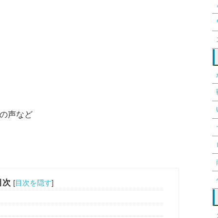
の声など
目次
[
目次を隠す
]