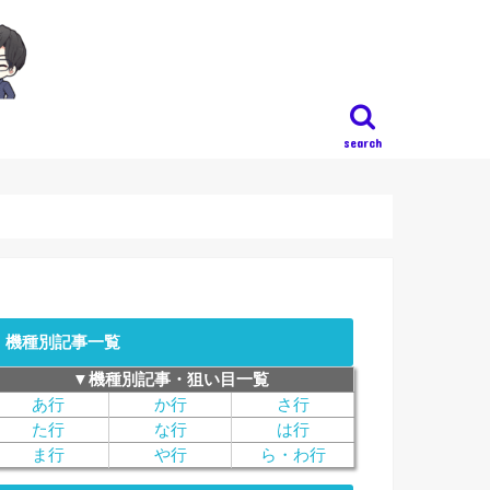
search
機種別記事一覧
▼機種別記事・狙い目一覧
あ行
か行
さ行
た行
な行
は行
ま行
や行
ら・わ行