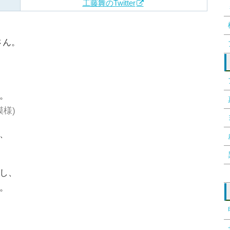
工藤舞のTwitter
さん。
。
模様)
、
し、
。