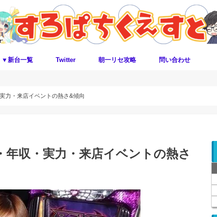
▼新台一覧
Twitter
朝一リセ攻略
問い合わせ
・実力・来店イベントの熱さ&傾向
・年収・実力・来店イベントの熱さ