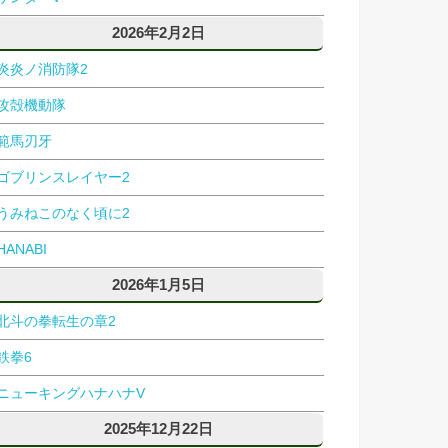
2026年2月2日
炎炎ノ消防隊2
攻殻機動隊
範馬刃牙
ゴブリンスレイヤー2
うみねこのなく頃に2
HANABI
2026年1月5日
北斗の拳転生の章2
鉄拳6
ニューキングハナハナV
2025年12月22日