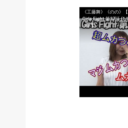
《工藤舞》《のの》【
Girls Fight 第37話
ット]