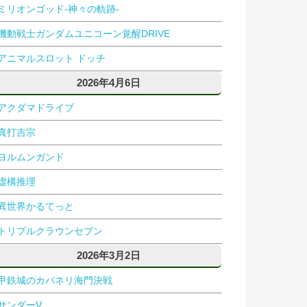
ミリオンゴッド-神々の軌跡-
機動戦士ガンダムユニコーン覚醒DRIVE
アニマルスロット ドッチ
2026年4月6日
アクダマドライブ
真打吉宗
ヨルムンガンド
虚構推理
異世界かるてっと
トリプルクラウンセブン
2026年3月2日
甲鉄城のカバネリ海門決戦
サンダーV