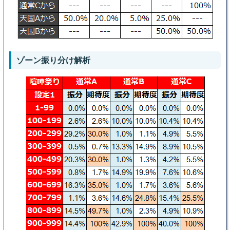
ゾーン振り分け解析