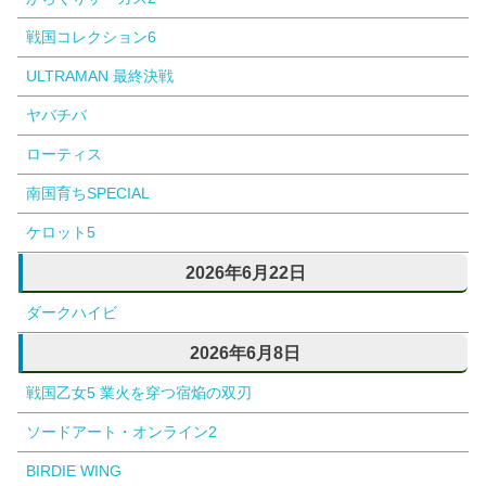
戦国コレクション6
ULTRAMAN 最終決戦
ヤバチバ
ローティス
南国育ちSPECIAL
ケロット5
2026年6月22日
ダークハイビ
2026年6月8日
戦国乙女5 業火を穿つ宿焔の双刃
ソードアート・オンライン2
BIRDIE WING