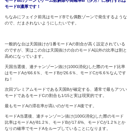
モードBのゾーンでゲーム数解除や高確率B（夕方〉に移行すれば
モードB濃厚です！
ちなみにフェイク前兆はモードBでも偶数ゾーンで発生するような
ので、だまされないようにしたいです。
一般的な台は天国抜けが1番モードAの割合が高く設定されている
のですが、実はこの台は天国抜けの台のモードA以外の比率は割と
高めになっています。
天国当選後、連チャンゾーン抜け(100G消化)した際のモード比率
はモードAが66.6％、モードBが26.6％、モードCが6.6％なんです
ね！
次回プレミアムモードである天国Bが確定する、通常で最もアツい
モードであるモードCの割合も1/15と実は現実的です。
最もモードAの滞在率が高いのがモードA後です。
モードA当選後、連チャンゾーン抜け(100G消化)した際のモード
比率はモードAが81.2％、モードBが17.6%、モードCが1.2％とか
なりの確率でモードAをループしていることになります。