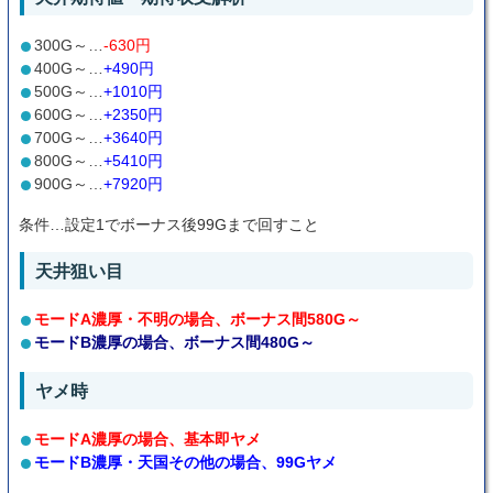
300G～…
-630円
400G～…
+490円
500G～…
+1010円
600G～…
+2350円
700G～…
+3640円
800G～…
+5410円
900G～…
+7920円
条件…設定1でボーナス後99Gまで回すこと
天井狙い目
モードA濃厚・不明の場合、ボーナス間580G～
モードB濃厚の場合、ボーナス間480G～
ヤメ時
モードA濃厚の場合、基本即ヤメ
モードB濃厚・天国その他の場合、99Gヤメ