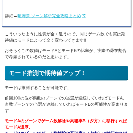
詳細→
喧嘩祭 ゾーン解析完全攻略まとめ
こういったように性質が全く違うので、同じゲーム数でも実は期
待値はモードによって全く変わってきます!!
おそらくこの数値はモードAとモードBの比率が、実際の滞在割合
で考慮されているのだと思います。
モード推測で期待値アップ！
モードは推測することが可能です。
前回100の位が偶数のゾーンでの当選が連続していればモードA、
奇数ゾーンでの当選が連続していればモードBの可能性が高まりま
す！
モードAのゾーンでゲーム数解除や高確率B（夕方〉に移行すれば
モードA濃厚、