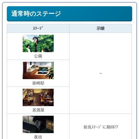
通常時のステージ
ｽﾃｰｼﾞ
示唆
公園
–
坂崎邸
居酒屋
前兆ｽﾃｰｼﾞに期待!?
夜街