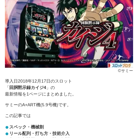
©サミー
導入日2018年12月17日のスロット
「
回胴黙示録カイジ4
」の
最新情報を1ページにまとめました。
サミーのA+ART機(5.9号機)です。
この記事では
スペック・機械割
リール配列・打ち方・技術介入