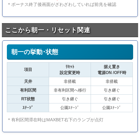
＊ボーナス終了後画面がざわざわしていれば前兆を確認
ここから朝一・リセット関連
朝一の挙動･状態
ﾘｾｯﾄ
据え置き
項目
設定変更時
電源ON /OFF時
天井
非搭載
非搭載
有利区間
非有利区間へ移行
引き継ぐ
RT状態
引き継ぐ
引き継ぐ
ｽﾃｰｼﾞ
公園ｽﾃｰｼﾞ
公園ｽﾃｰｼﾞ
＊有利区間滞在時はMAXBET右下のランプが点灯