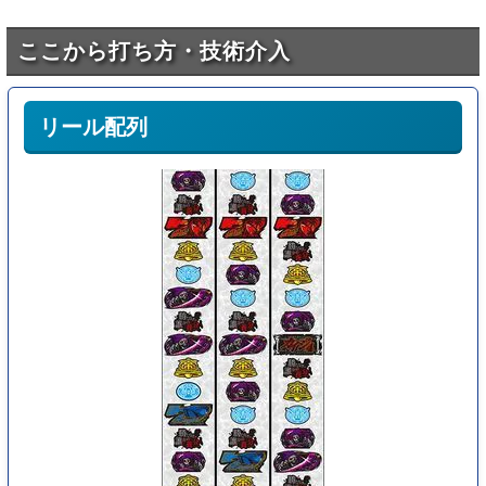
ここから打ち方・技術介入
リール配列