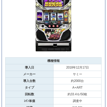
機種情報
導入日
2018年12月17日
メーカー
サミー
導入台数
約2000台
タイプ
A+ART
回転数
約33.4Ｇ/50枚
ｺｲﾝ単価
調査中