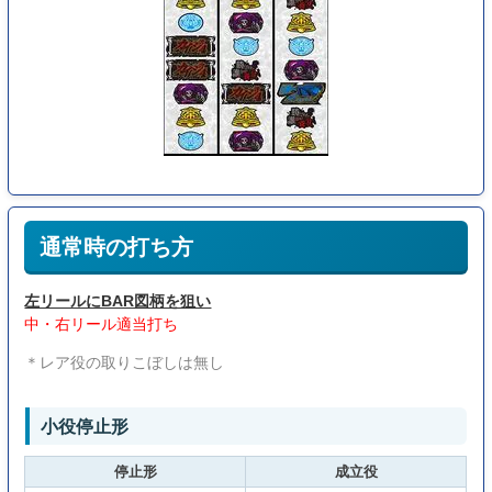
通常時の打ち方
左リールにBAR図柄を狙い
中・右リール適当打ち
＊レア役の取りこぼしは無し
小役停止形
停止形
成立役