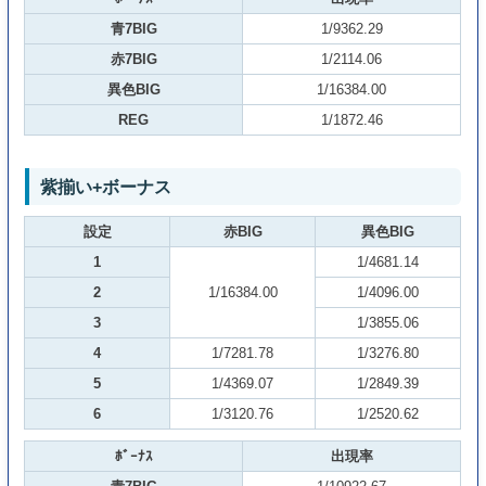
青7BIG
1/9362.29
赤7BIG
1/2114.06
異色BIG
1/16384.00
REG
1/1872.46
紫揃い+ボーナス
設定
赤BIG
異色BIG
1
1/4681.14
2
1/16384.00
1/4096.00
3
1/3855.06
4
1/7281.78
1/3276.80
5
1/4369.07
1/2849.39
6
1/3120.76
1/2520.62
ﾎﾞｰﾅｽ
出現率