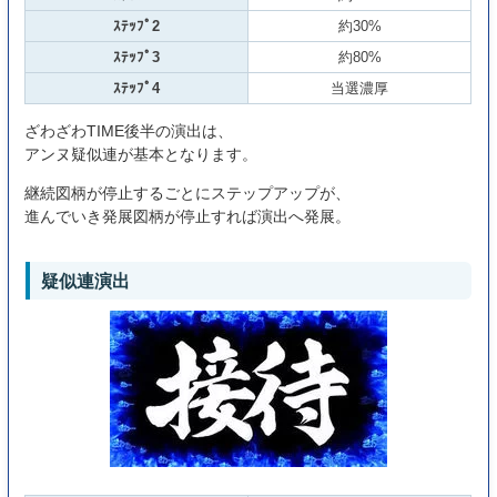
ｽﾃｯﾌﾟ2
約30%
ｽﾃｯﾌﾟ3
約80%
ｽﾃｯﾌﾟ4
当選濃厚
ざわざわTIME後半の演出は、
アンヌ疑似連が基本となります。
継続図柄が停止するごとにステップアップが、
進んでいき発展図柄が停止すれば演出へ発展。
疑似連演出