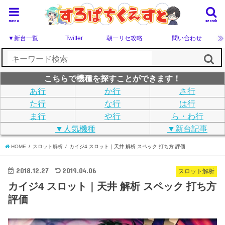
menu
search
▼新台一覧
Twitter
朝一リセ攻略
問い合わせ
こちらで機種を探すことができます！
あ行
か行
さ行
た行
な行
は行
ま行
や行
ら・わ行
▼人気機種
▼新台記事
HOME
スロット解析
カイジ4 スロット｜天井 解析 スペック 打ち方 評価
2018.12.27
2019.04.06
スロット解析
カイジ4 スロット｜天井 解析 スペック 打ち方
評価