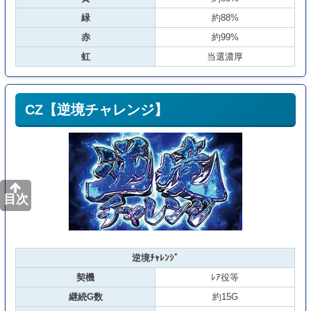
緑
約88%
赤
約99%
虹
当選濃厚
CZ【逆境チャレンジ】
目次
逆境ﾁｬﾚﾝｼﾞ
契機
ﾚｱ役等
継続G数
約15G