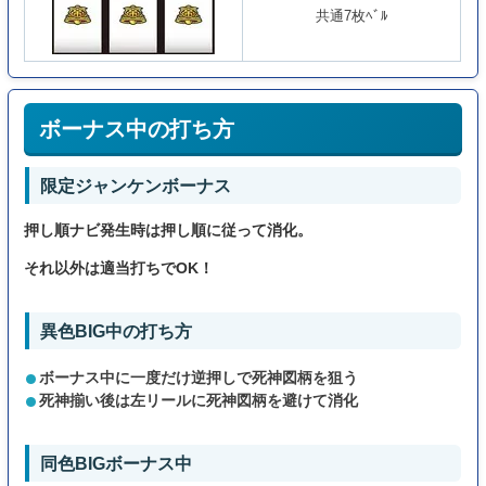
共通7枚ﾍﾞﾙ
ボーナス中の打ち方
限定ジャンケンボーナス
押し順ナビ発生時は押し順に従って消化。
それ以外は適当打ちでOK！
異色BIG中の打ち方
ボーナス中に一度だけ逆押しで死神図柄を狙う
死神揃い後は左リールに死神図柄を避けて消化
同色BIGボーナス中