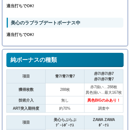
適当打ちでOK!
美心のラブラブデートボーナス中
適当打ちでOK!
純ボーナスの種類
赤7/赤7/赤7
項目
青7/青7/青7
赤7/赤7/青7
赤7揃い…288枚
獲得枚数
288枚
異色揃い…最大167枚
技術介入
無し
異色BIGのみあり！
ART突入期待度
約70%
調査中
美心らぶらぶ
ZAWA ZAWA
項目
ﾃﾞｰﾄﾎﾞｰﾅｽ
ﾎﾞｰﾅｽ