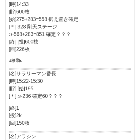
[時]14:33
[貯]600枚
[始]275+283=558 据え置き確定
[＊] 328 剛天ステージ
≫568+283=851 確定？？？
[終] [投]600枚
[回]226枚
d移動c
[名]サラリーマン番長
[時]15:22-15:30
[貯] [始]195
[＊] ≫236 確定60？？？
[終]1
[投]2k
[回]150枚
[名]アラジン