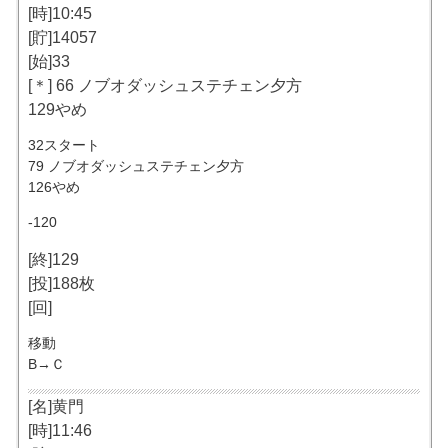
[時]10:45
[貯]14057
[始]33
[＊] 66 ノブオダッシュステチェン夕方
129やめ
32スタート
79 ノブオダッシュステチェン夕方
126やめ
-120
[終]129
[投]188枚
[回]
移動
B→Ｃ
[名]黄門
[時]11:46