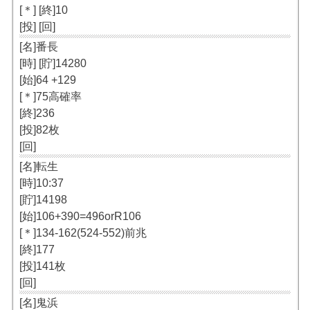
[＊] [終]10
[投] [回]
[名]番長
[時] [貯]14280
[始]64 +129
[＊]75高確率
[終]236
[投]82枚
[回]
[名]転生
[時]10:37
[貯]14198
[始]106+390=496orR106
[＊]134-162(524-552)前兆
[終]177
[投]141枚
[回]
[名]鬼浜