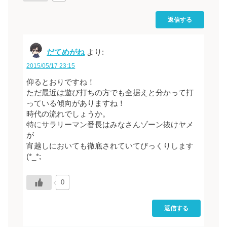
返信する
だてめがね
より:
2015/05/17 23:15
仰るとおりですね！
ただ最近は遊び打ちの方でも全据えと分かって打
っている傾向がありますね！
時代の流れでしょうか。
特にサラリーマン番長はみなさんゾーン抜けヤメ
が
宵越しにおいても徹底されていてびっくりします
(*_*;
0
返信する