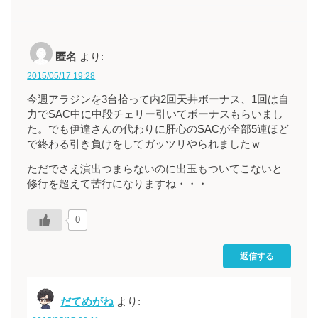
匿名
より:
2015/05/17 19:28
今週アラジンを3台拾って内2回天井ボーナス、1回は自
力でSAC中に中段チェリー引いてボーナスもらいまし
た。でも伊達さんの代わりに肝心のSACが全部5連ほど
で終わる引き負けをしてガッツリやられましたｗ
ただでさえ演出つまらないのに出玉もついてこないと
修行を超えて苦行になりますね・・・
0
返信する
だてめがね
より: