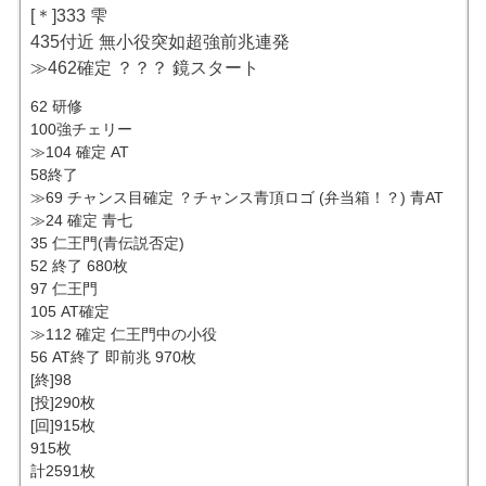
[＊]333 雫
435付近 無小役突如超強前兆連発
≫462確定 ？？？ 鏡スタート
62 研修
100強チェリー
≫104 確定 AT
58終了
≫69 チャンス目確定 ？チャンス青頂ロゴ (弁当箱！？) 青AT
≫24 確定 青七
35 仁王門(青伝説否定)
52 終了 680枚
97 仁王門
105 AT確定
≫112 確定 仁王門中の小役
56 AT終了 即前兆 970枚
[終]98
[投]290枚
[回]915枚
915枚
計2591枚