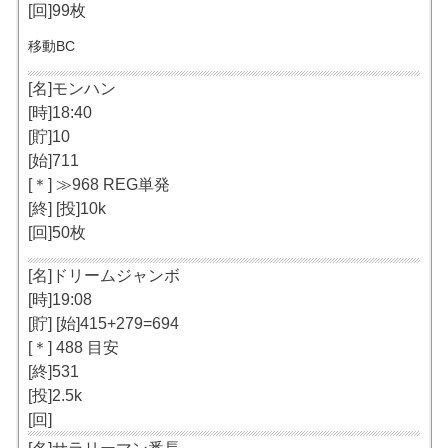
[回]99枚
移動BC
[名]モンハン
[時]18:40
[貯]10
[始]711
[＊] ≫968 REG単発
[終] [投]10k
[回]50枚
[名]ドリームジャンボ
[時]19:08
[貯] [始]415+279=694
[＊] 488 目安
[終]531
[投]2.5k
[回]