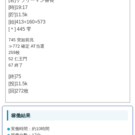
[名]サラリーマン番長
[時]19:17
[貯]11.5k
[始]413+160=573
[＊] 445 雫
745 突如前兆
≫772 確定 AT当選
259枚
52 仁王門
67 終了
[終]75
[投]11.5k
[回]272枚
稼働結果
実働時間：約10時間
稼働台数：17台