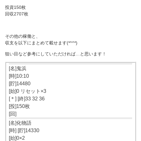
投資150枚
回収2707枚
その他の稼働と、
収支を以下にまとめて載せます(*^^*)
狙い目など参考にしていただければ…と思います！
[名]鬼浜
[時]10:10
[貯]14480
[始]0 リセット×3
[＊] [終]33 32 36
[投]150枚
[回]
[名]化物語
[時] [貯]14330
[始]0×2