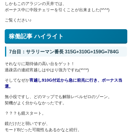
しかもこのアラジンの天井では、
ボーナス中に中段チェリーを引くことが出来ました(*^^*)
ご覧ください♪
稼働記事 ハイライト
7台目：サラリーマン番長 315G+310G+159G=784G
それなりに期待値の高い台をゲット！
過疎店の連続宵越しはやはり強力ですね(*^^*)
そしてなぜか
宵越し910G付近から急に前兆に行き、ボーナス当
選。
無小役ですし、どのマップでも解除レベルゼロのゾーン。
契機がよく分からなかったです。
？？？も鏡スタート。
鏡だけだと弱いですが、
モードBだった可能性もあるかなと続行。