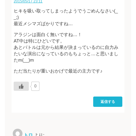
2015/05/17 23:11
ヒキを吸い取ってしまったようでうごめんなさい(_
_;)
最近メシマズばかりですね…
アラジンは面白く無いですね…！
AT中は特にひどいです。
あとバトルは元から結果が決まっているのに自力み
たいな演出になっているのもちょっと…と思いまし
たm(__)m
ただ当たりが重いおかげで最近の主力です♪
0
返信する
トロ
より: