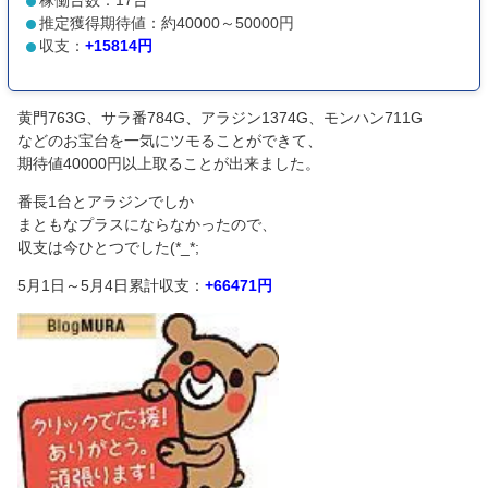
推定獲得期待値：約40000～50000円
収支：
+15814円
黄門763G、サラ番784G、アラジン1374G、モンハン711G
などのお宝台を一気にツモることができて、
期待値40000円以上取ることが出来ました。
番長1台とアラジンでしか
まともなプラスにならなかったので、
収支は今ひとつでした(*_*;
5月1日～5月4日累計収支：
+66471円