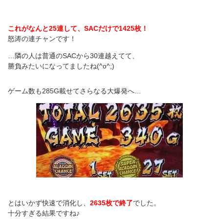
これがなんと25連して、SACだけで1425枚！
怒涛の連チャンです！
…隣の人は普通のSACから30連越えてて、
勝負みたいになってましたね(^o^;)
ゲーム数も285G載せてさらなる大爆発へ…
とはいかず快速で消化し、
2635枚で終了
でした。
十分すぎる結果ですね♪