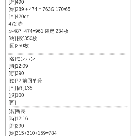
[貯]490
[始]289 + 474 = 763G 170/65
[＊]420cz
472 赤
≫487+474=961 確定 234枚
[終] [投]350枚
[回]250枚
[名]モンハン
[時]12:09
[貯]390
[始]72 前回単発
[＊] [終]135
[投]100
[回]
[名]番長
[時]12:16
[貯]290
[始]315+310+159=784