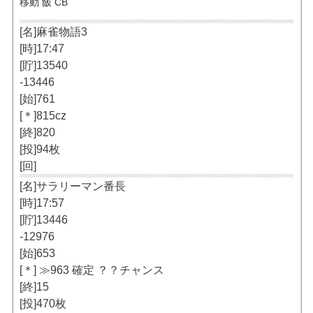
移動 飯 CB
[名]麻雀物語3
[時]17:47
[貯]13540
-13446
[始]761
[＊]815cz
[終]820
[投]94枚
[回]
[名]サラリーマン番長
[時]17:57
[貯]13446
-12976
[始]653
[＊] ≫963 確定 ？？チャンス
[終]15
[投]470枚