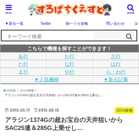
menu
search
▼新台一覧
Twitter
朝一リセ攻略
問い合わせ
こちらで機種を探すことができます！
あ行
か行
さ行
た行
な行
は行
ま行
や行
ら・わ行
▼人気機種
▼新台記事
HOME
2015稼働
アラジン1374Gの超お宝台の天井狙いからSAC25連＆285G上乗せし…
2015.05.17
2015.08.10
2015稼働
アラジン1374Gの超お宝台の天井狙いから
SAC25連＆285G上乗せし…