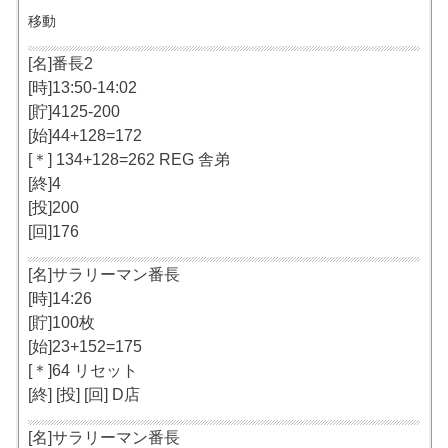
移動
[名]番長2
[時]13:50-14:02
[貯]4125-200
[始]44+128=172
[＊] 134+128=262 REG 舎弟
[終]4
[投]200
[回]176
[名]サラリーマン番長
[時]14:26
[貯]100枚
[始]23+152=175
[＊]64 リセット
[終] [投] [回] D店
[名]サラリーマン番長