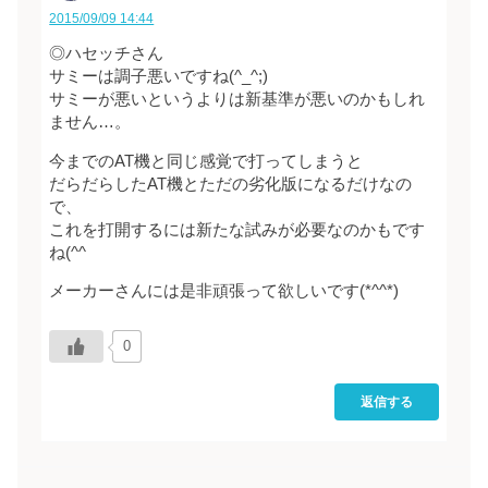
2015/09/09 14:44
◎ハセッチさん
サミーは調子悪いですね(^_^;)
サミーが悪いというよりは新基準が悪いのかもしれ
ません…。
今までのAT機と同じ感覚で打ってしまうと
だらだらしたAT機とただの劣化版になるだけなの
で、
これを打開するには新たな試みが必要なのかもです
ね(^^ゞ
メーカーさんには是非頑張って欲しいです(*^^*)
0
返信する