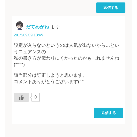
返信する
だてめがね
より:
2015/09/09 13:45
設定が入らないというのは人気が出ないから…とい
うニュアンスの
私の書き方が伝わりにくかったのかもしれませんね
(*^^*)
該当部分は訂正しようと思います。
コメントありがとうございます(^^ゞ
0
返信する