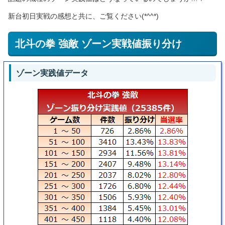
新台初日実戦の感想と共に、ご覧ください(*^^*)
北斗の拳 強敵 ゾーン実戦値振り分け
ゾーン実践値データ