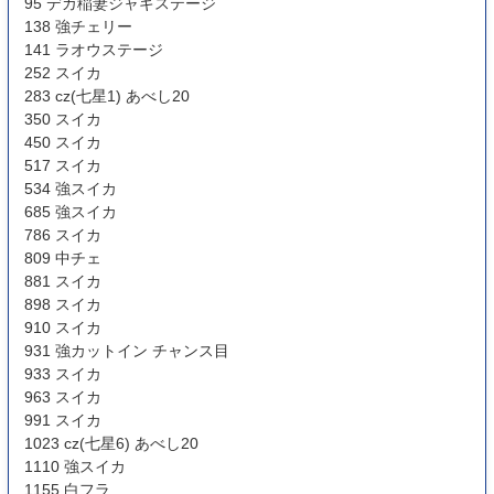
95 デカ稲妻ジャギステージ
138 強チェリー
141 ラオウステージ
252 スイカ
283 cz(七星1) あべし20
350 スイカ
450 スイカ
517 スイカ
534 強スイカ
685 強スイカ
786 スイカ
809 中チェ
881 スイカ
898 スイカ
910 スイカ
931 強カットイン チャンス目
933 スイカ
963 スイカ
991 スイカ
1023 cz(七星6) あべし20
1110 強スイカ
1155 白フラ