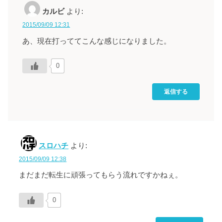
カルビ
より:
2015/09/09 12:31
あ、現在打っててこんな感じになりました。
0
返信する
スロハチ
より:
2015/09/09 12:38
まだまだ転生に頑張ってもらう流れですかねぇ。
0