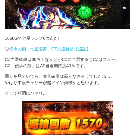
1050Gで七星ランプ6つ点灯!!
◎
伝承の刻・七星勝舞・CZ抽選解析【追記】
CZ当選確率は80％！なんとかCZに当選するもCZはスルー。
CZ「伝承の刻」はAT当選期待度40％です。
回りを見ていても、突入確率は高くなさそうでしたね…。
やはり中段チェリーが超メイン契機かと思います。
そして順調にハマり…