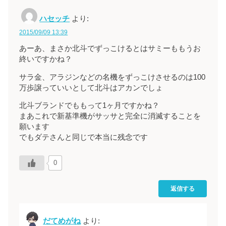
ハセッチ
より:
2015/09/09 13:39
あーあ、まさか北斗でずっこけるとはサミーももうお
終いですかね？
サラ金、アラジンなどの名機をずっこけさせるのは100
万歩譲っていいとして北斗はアカンでしょ
北斗ブランドでももって1ヶ月ですかね？
まあこれで新基準機がサッサと完全に消滅することを
願います
でもダテさんと同じで本当に残念です
0
返信する
だてめがね
より: