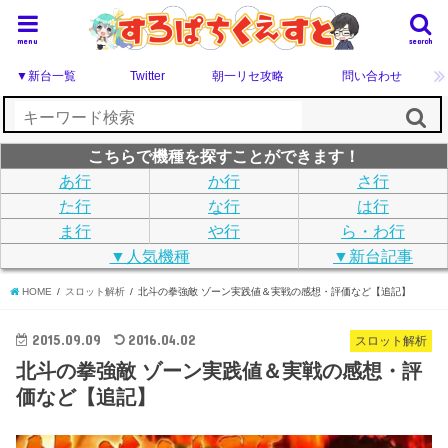
menu
search
▼新台一覧
Twitter
朝一リセ攻略
問い合わせ
こちらで機種を探すことができます！
あ行
か行
さ行
た行
な行
は行
ま行
や行
ら・わ行
▼人気機種
▼新台記事
HOME
スロット解析
北斗の拳強敵 ゾーン実践値＆実戦の感想・評価など【追記】
2015.09.09
2016.04.02
スロット解析
北斗の拳強敵 ゾーン実践値＆実戦の感想・評
価など【追記】