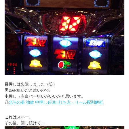
目押しは失敗しました（笑）
黒BAR狙いだと遠いので、
中押し→左白バー狙いがいいかと思います。
◎
北斗の拳 強敵 中押し必須!! 打ち方・リール配列解析
これはスルー。
その後、回し続けて…