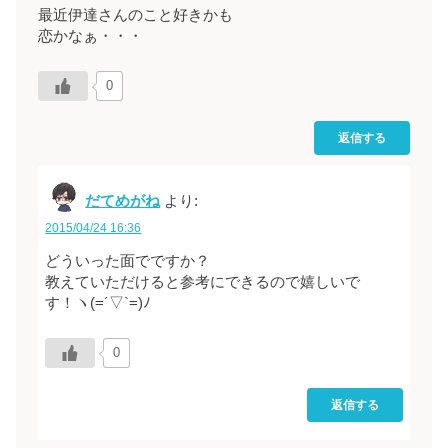
最近伊達さんのこと好きかも
恋かなぁ・・・
0
返信する
だてめがね
より:
2015/04/24 16:36
どういった面でですか？
教えていただけると参考にできるので嬉しいで
す！ヽ(=´▽`=)ﾉ
0
返信する