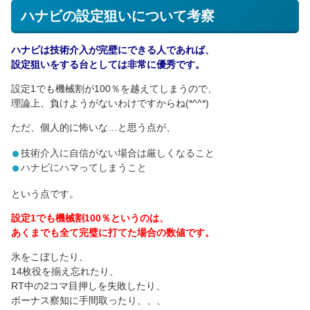
ハナビの設定狙いについて考察
ハナビは技術介入が完壁にできる人であれば、
設定狙いをする台としては非常に優秀です。
設定1でも機械割が100％を越えてしまうので、
理論上、負けようがないわけですからね(*^^*)
ただ、個人的に怖いな…と思う点が、
技術介入に自信がない場合は厳しくなること
ハナビにハマってしまうこと
という点です。
設定1でも機械割100％というのは、
あくまでも全て完璧に打てた場合の数値です。
氷をこぼしたり、
14枚役を揃え忘れたり、
RT中の2コマ目押しを失敗したり、
ボーナス察知に手間取ったり、、、