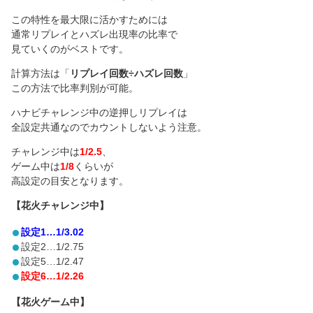
この特性を最大限に活かすためには
通常リプレイとハズレ出現率の比率で
見ていくのがベストです。
計算方法は「
リプレイ回数÷ハズレ回数
」
この方法で比率判別が可能。
ハナビチャレンジ中の逆押しリプレイは
全設定共通なのでカウントしないよう注意。
チャレンジ中は
1/2.5
、
ゲーム中は
1/8
くらいが
高設定の目安となります。
【花火チャレンジ中】
設定1…1/3.02
設定2…1/2.75
設定5…1/2.47
設定6…1/2.26
【花火ゲーム中】