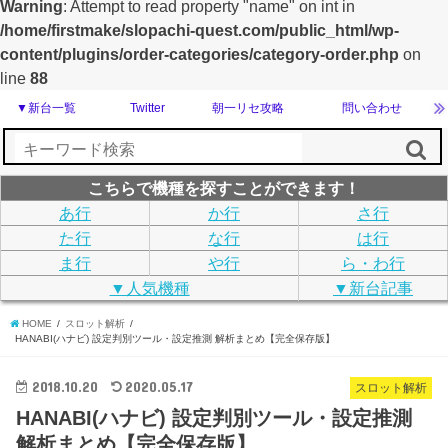
Warning
: Attempt to read property "name" on int in
/home/firstmake/slopachi-quest.com/public_html/wp-
content/plugins/order-categories/category-order.php
on
line
88
▼新台一覧
Twitter
朝一リセ攻略
問い合わせ
こちらで機種を探すことができます！
あ行
か行
さ行
た行
な行
は行
ま行
や行
ら・わ行
▼人気機種
▼新台記事
HOME
スロット解析
HANABI(ハナビ) 設定判別ツール・設定推測 解析まとめ【完全保存版】
2018.10.20
2020.05.17
スロット解析
HANABI(ハナビ) 設定判別ツール・設定推測
解析まとめ【完全保存版】