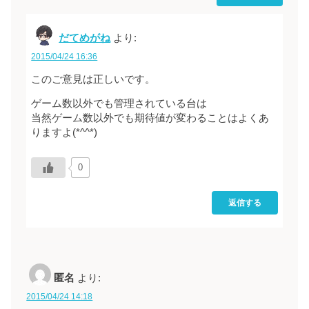
だてめがね
より:
2015/04/24 16:36
このご意見は正しいです。
ゲーム数以外でも管理されている台は
当然ゲーム数以外でも期待値が変わることはよくあ
りますよ(*^^*)
0
返信する
匿名
より:
2015/04/24 14:18