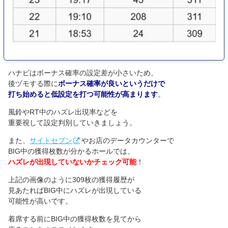
ハナビはボーナス確率の設定差が小さいため、
後ヅモする際に
ボーナス確率が良いというだけで
打ち始めると低設定を打つ可能性が高まります
。
風鈴やRT中のハズレ出現率などを
重要視して設定判別していきましょう。
また、
サイトセブン
やお店のデータカウンターで
BIG中の獲得枚数が分かるホールでは、
ハズレが出現していないかチェック可能
！
上記の画像のように309枚の獲得履歴が
見あたればBIG中にハズレが出現している
可能性が高いです。
着席する前にBIG中の獲得枚数を見てから