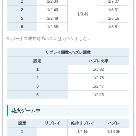
1
1/2.34
1/7.07
2
1/2.40
1/6.61
1/3.49
5
1/2.49
1/6.16
6
1/2.56
1/5.81
※ボーナス成立時のハズレはカウントしない
リプレイ回数÷ハズレ回数
設定
ハズレ比率
1
1/3.02
2
1/2.75
5
1/2.47
6
1/2.26
花火ゲーム中
設定
リプレイ
維持リプレイ
ハズレ
1
1/1.55
1/13.36