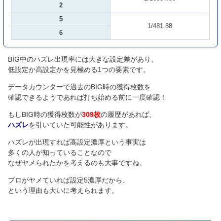
2
5
1/481.88
6
BIG中のハズレ出現率には大きな設定差があり、
低設定か高設定かを見極める1つの要素です。
データカウンターで過去のBIG時の獲得枚数を
確認できるようであれば打ち始める前に一度確認！
もしBIG時の獲得枚数が
309枚
の履歴があれば、
ハズレ
を引いていた可能性があります。
ハズレが出現すれば高設定濃厚という事実は
多くの人が知っていることなので
なぜヤメられたかを考えるのも大事ですね。
プロがヤメていれば設定5濃厚だから、
という理由も大いに考えられます。