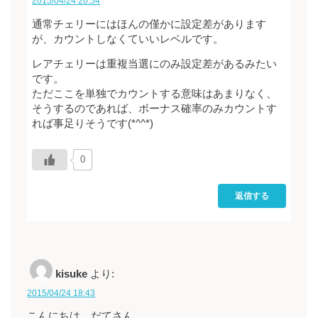
2015/04/24 20:54
通常チェリーにはほんの僅かに設定差があります
が、カウントしなくていいレベルです。
レアチェリーは重複当選にのみ設定差があるみたい
です。
ただここを単独でカウントする意味はあまりなく、
そうするのであれば、ボーナス確率のみカウントす
れば事足りそうです(*^^*)
0
返信する
kisuke
より:
2015/04/24 18:43
こんにちは、だてさん。