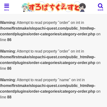
menu
search
Warning
: Attempt to read property "order" on int in
/home/firstmake/slopachi-quest.com/public_html/wp-
content/plugins/order-categories/category-order.php
on
line
86
Warning
: Attempt to read property "order" on int in
/home/firstmake/slopachi-quest.com/public_html/wp-
content/plugins/order-categories/category-order.php
on
line
86
Warning
: Attempt to read property "name" on int in
/home/firstmake/slopachi-quest.com/public_html/wp-
content/plugins/order-categories/category-order.php
on
line
88