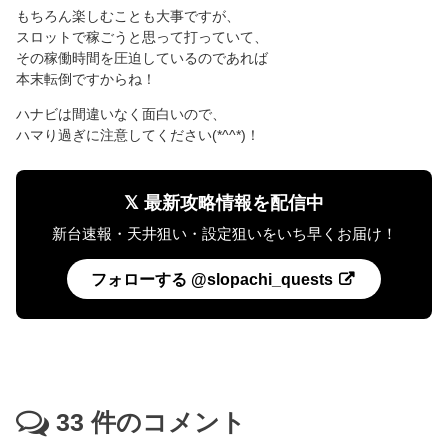
もちろん楽しむことも大事ですが、
スロットで稼ごうと思って打っていて、
その稼働時間を圧迫しているのであれば
本末転倒ですからね！
ハナビは間違いなく面白いので、
ハマり過ぎに注意してください(*^^*)！
𝕏 最新攻略情報を配信中
新台速報・天井狙い・設定狙いをいち早くお届け！
フォローする @slopachi_quests
33
件のコメント