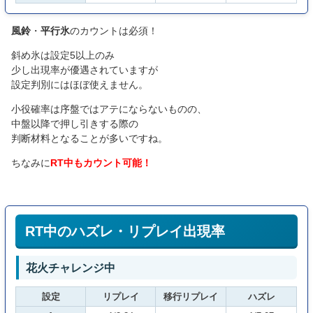
風鈴
・
平行氷
のカウントは必須！
斜め氷は設定5以上のみ
少し出現率が優遇されていますが
設定判別にはほぼ使えません。
小役確率は序盤ではアテにならないものの、
中盤以降で押し引きする際の
判断材料となることが多いですね。
ちなみに
RT中もカウント可能！
RT中のハズレ・リプレイ出現率
花火チャレンジ中
設定
リプレイ
移行リプレイ
ハズレ