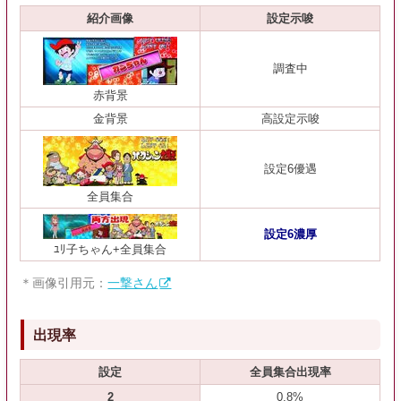
紹介画像
設定示唆
調査中
赤背景
金背景
高設定示唆
設定6優遇
全員集合
設定6濃厚
ﾕﾘ子ちゃん+全員集合
＊画像引用元：
一撃さん
出現率
設定
全員集合出現率
2
0.8%