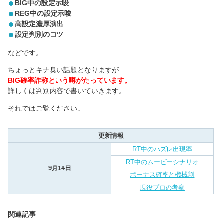
BIG中の設定示唆
REG中の設定示唆
高設定濃厚演出
設定判別のコツ
などです。
ちょっとキナ臭い話題となりますが…
BIG確率詐称という噂がたっています。
詳しくは判別内容で書いていきます。
それではご覧ください。
更新情報
RT中のハズレ出現率
RT中のムービーシナリオ
9月14日
ボーナス確率と機械割
現役プロの考察
関連記事