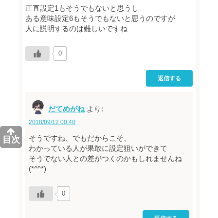
正直設定1もそうでもないと思うし
ある意味設定6もそうでもないと思うのですが
人に説明するのは難しいですね
0
返信する
だてめがね
より:
2018/09/12 00:40
そうですね、でもだからこそ、
目次
わかっている人が果敢に設定狙いができて
そうでない人との差がつくのかもしれませんね
(*^^*)
0