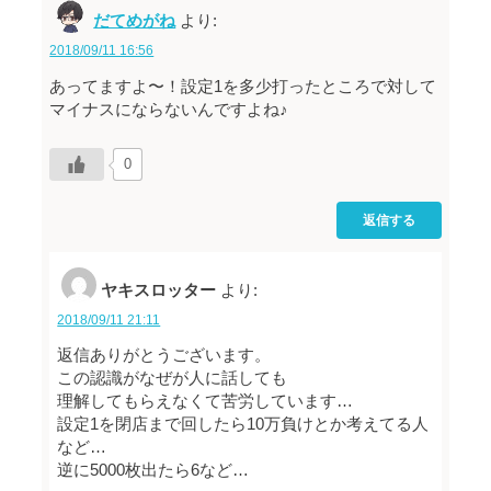
だてめがね
より:
2018/09/11 16:56
あってますよ〜！設定1を多少打ったところで対して
マイナスにならないんですよね♪
0
返信する
ヤキスロッター
より:
2018/09/11 21:11
返信ありがとうございます。
この認識がなぜが人に話しても
理解してもらえなくて苦労しています…
設定1を閉店まで回したら10万負けとか考えてる人
など…
逆に5000枚出たら6など…