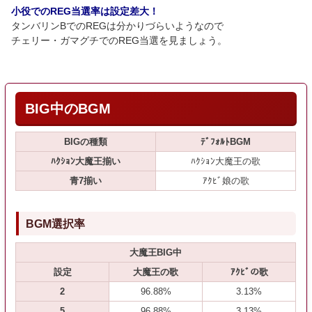
小役でのREG当選率は設定差大！
タンバリンBでのREGは分かりづらいようなので
チェリー・ガマグチでのREG当選を見ましょう。
BIG中のBGM
BIGの種類
ﾃﾞﾌｫﾙﾄBGM
ﾊｸｼｮﾝ大魔王揃い
ﾊｸｼｮﾝ大魔王の歌
青7揃い
ｱｸﾋﾞ娘の歌
BGM選択率
大魔王BIG中
設定
大魔王の歌
ｱｸﾋﾞの歌
2
96.88%
3.13%
5
96.88%
3.13%