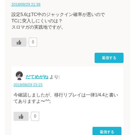
2018/08/29 21:39
設定5.6はTC中のジャックイン確率が悪いので
TCに突入しにくいのは？
スロマガの実践地ですが。
0
返信する
だてめがね
より:
2018/08/29 23:15
今確認しましたが、移行リプレイは一律1/4.4と書い
てありますよ〜^^;
0
返信する