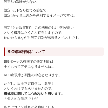
設定6の旨味が少ない。
設定5以下なら捨てる前提で、
設定6かそれ以外かを判別するイメージですね。
設定4とか設定5で、この機種の6より割が高い
という機種はたくさん存在しますので、
他の台も見ながら設定判別が出来るとベストです。
BIG確率詐称について
BIGボーナス確率での設定判別は
全くもってアテになりませんね…
REG出現率が判別の中心となります。
ただし、出玉判定自体は「激辛！」
というわけでもありませんので、
機械割に関しては心配ないと思います。
＊個人的な所感ですが
あとはコイン持ちが公称値よりも