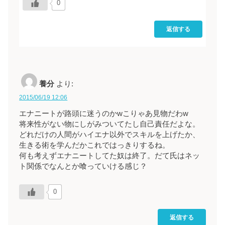
0
返信する
養分
より:
2015/06/19 12:06
エナニートが路頭に迷うのかwこりゃあ見物だわw
将来性がない物にしがみついてたし自己責任だよな。
どれだけの人間がハイエナ以外でスキルを上げたか、
生きる術を学んだかこれではっきりするね。
何も考えずエナニートしてた奴は終了。だて氏はネッ
ト関係でなんとか喰っていける感じ？
0
返信する