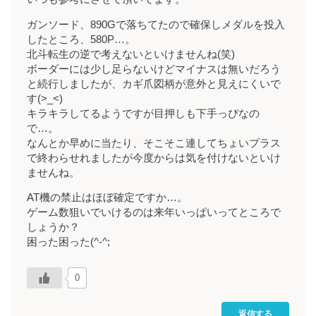
ガンソード、890Gで落ちてたので確保しメダルを投入
したところ、580P…。
北斗転生の逆で考えないといけませんね(笑)
ボーダーには少し足らないけどマイナスは無いだろう
と続行しましたが、カギ爪図柄が意外と見えにくいで
す(>_<)
キラキラしてるようですが目押しも下手っぴなの
で…。
なんとか早めに当たり、そこそこ連してちょいプラス
で終わらせれましたが今度からは気を付けないといけ
ませんね。
AT機の禁止はほぼ確定ですか…。
ゲーム数狙いでいけるのは来年いっぱいってところで
しょうか？
困った困った(^-^;
0
返信する