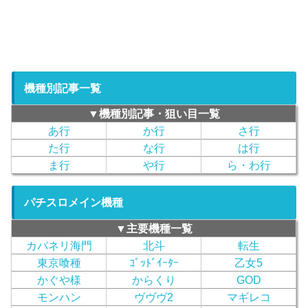
機種別記事一覧
▼機種別記事・狙い目一覧
あ行
か行
さ行
た行
な行
は行
ま行
や行
ら・わ行
パチスロメイン機種
▼主要機種一覧
カバネリ海門
北斗
転生
東京喰種
ｺﾞｯﾄﾞｲｰﾀｰ
乙女5
かぐや様
からくり
GOD
モンハン
ヴヴヴ2
マギレコ