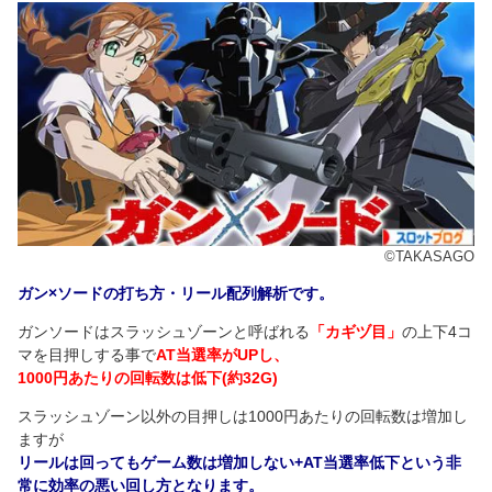
©TAKASAGO
ガン×ソードの打ち方・リール配列解析です。
ガンソードはスラッシュゾーンと呼ばれる
「カギヅ目」
の上下4コ
マを目押しする事で
AT当選率がUPし、
1000円あたりの回転数は低下(約32G)
スラッシュゾーン以外の目押しは1000円あたりの回転数は増加し
ますが
リールは回ってもゲーム数は増加しない+AT当選率低下という非
常に効率の悪い回し方となります。