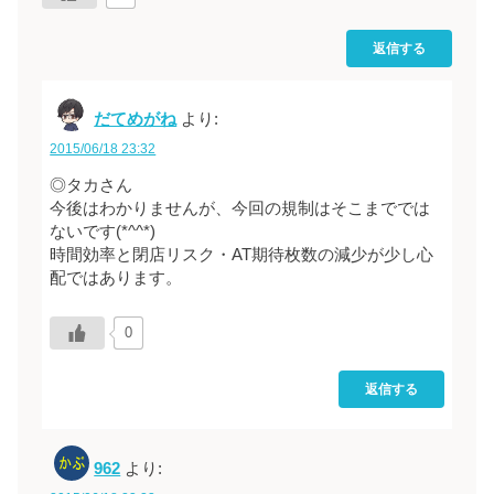
返信する
だてめがね
より:
2015/06/18 23:32
◎タカさん
今後はわかりませんが、今回の規制はそこまででは
ないです(*^^*)
時間効率と閉店リスク・AT期待枚数の減少が少し心
配ではあります。
0
返信する
962
より: