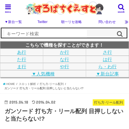
menu
search
▼新台一覧
Twitter
朝一リセ攻略
問い合わせ
こちらで機種を探すことができます！
あ行
か行
さ行
た行
な行
は行
ま行
や行
ら・わ行
▼人気機種
▼新台記事
HOME
スロット解析
打ち方-リール配列
ガンソード 打ち方・リール配列 目押ししないと当たらない!?
2015.06.18
2016.04.02
打ち方-リール配列
ガンソード 打ち方・リール配列 目押ししない
と当たらない!?