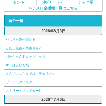
モンキー
沖ﾄﾞｷ!ｺﾞｰﾙﾄﾞ
ジャグ系
パチスロ全機種一覧はこちら
新台一覧
2026年8月3日
やじきた道中記参る！
とある魔術の禁書目録2
邪神ちゃんドロップキック
すーぱぁびん娘
とんでもスキルで異世界放浪メシ
ワールドダイスター
ストリートファイター6
2026年7月6日