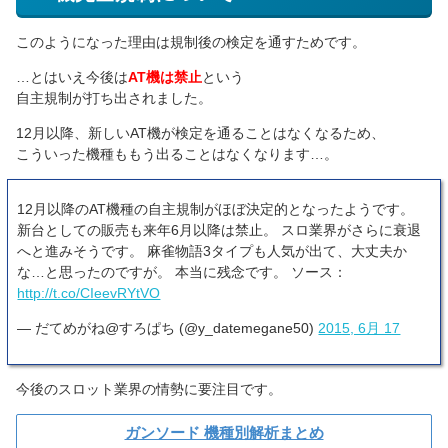
このようになった理由は規制後の検定を通すためです。
…とはいえ今後は
AT機は禁止
という
自主規制が打ち出されました。
12月以降、新しいAT機が検定を通ることはなくなるため、
こういった機種ももう出ることはなくなります…。
12月以降のAT機種の自主規制がほぼ決定的となったようです。
新台としての販売も来年6月以降は禁止。 スロ業界がさらに衰退
へと進みそうです。 麻雀物語3タイプも人気が出て、大丈夫か
な…と思ったのですが。 本当に残念です。 ソース：
http://t.co/CIeevRYtVO
— だてめがね@すろぱち (@y_datemegane50)
2015, 6月 17
今後のスロット業界の情勢に要注目です。
ガンソード 機種別解析まとめ