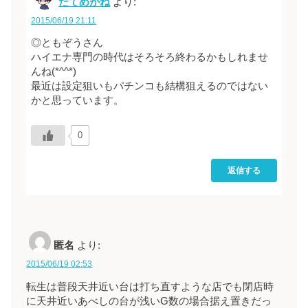
だてめがね
より:
2015/06/19 21:11
◎ともぞうさん
ハイエナ専門の時代はそろそろ終わるかもしれませ
んね(*^^*)
最近は設定狙いもパチンコも結構狙えるのではない
かと思っています。
0
返信する
匿名
より:
2015/06/19 02:53
転生は普段天井近い台は打ち直すような店でも閉店時
に天井近いあべしの台が浅いG数の場合据え置きだっ