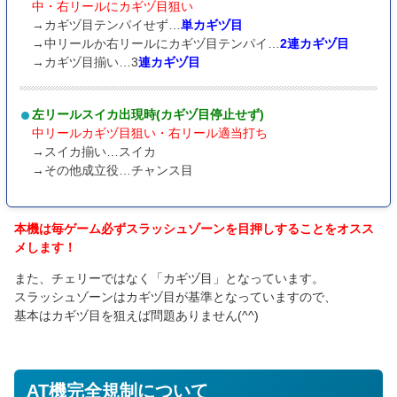
中・右リールにカギヅ目狙い
→カギヅ目テンパイせず…
単カギヅ目
→中リールか右リールにカギヅ目テンパイ…
2連カギヅ目
→カギヅ目揃い…3
連カギヅ目
左リールスイカ出現時(カギヅ目停止せず)
中リールカギヅ目狙い・右リール適当打ち
→スイカ揃い…スイカ
→その他成立役…チャンス目
本機は毎ゲーム必ずスラッシュゾーンを目押しすることをオスス
メします！
また、チェリーではなく「カギヅ目」となっています。
スラッシュゾーンはカギヅ目が基準となっていますので、
基本はカギヅ目を狙えば問題ありません(^^)
AT機完全規制について