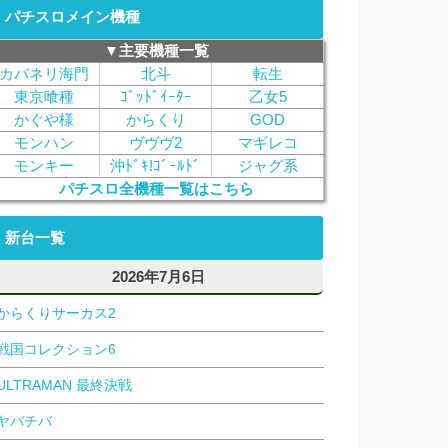
パチスロメイン機種
▼主要機種一覧
カバネリ海門
北斗
転生
東京喰種
ｺﾞｯﾄﾞｲｰﾀｰ
乙女5
かぐや様
からくり
GOD
モンハン
ヴヴヴ2
マギレコ
モンキー
沖ﾄﾞｷ!ｺﾞｰﾙﾄﾞ
ジャグ系
パチスロ全機種一覧はこちら
新台一覧
2026年7月6日
からくりサーカス2
戦国コレクション6
ULTRAMAN 最終決戦
ヤバチバ