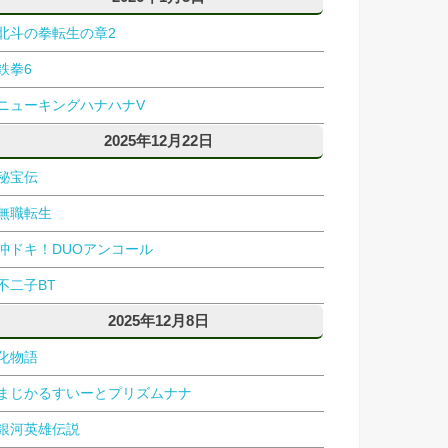
北斗の拳転生の章2
鉄拳6
ニューキングハナハナV
2025年12月22日
秘宝伝
無職転生
沖ドキ！DUOアンコール
不二子BT
2025年12月8日
化物語
まじかるすいーとプリズムナナ
銀河英雄伝説