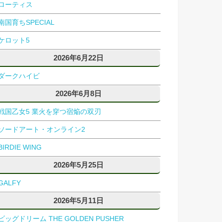
ローティス
南国育ちSPECIAL
ケロット5
2026年6月22日
ダークハイビ
2026年6月8日
戦国乙女5 業火を穿つ宿焔の双刃
ソードアート・オンライン2
BIRDIE WING
2026年5月25日
GALFY
2026年5月11日
ビッグドリーム THE GOLDEN PUSHER