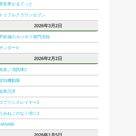
異世界かるてっと
トリプルクラウンセブン
2026年3月2日
甲鉄城のカバネリ海門決戦
サンダーV
2026年2月2日
炎炎ノ消防隊2
攻殻機動隊
範馬刃牙
ゴブリンスレイヤー2
うみねこのなく頃に2
HANABI
2026年1月5日