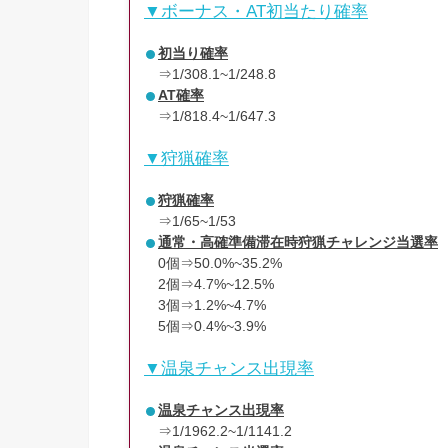
▼ボーナス・AT初当たり確率
「カムイボーナス」
初当り確率
⇒1/308.1~1/248.8
「決戦ボーナス」
AT確率
⇒1/818.4~1/647.3
「黄金神威」
▼狩猟確率
人気作品「ゴールデンカムイ」がスマスロで登場！
狩猟確率
⇒1/65~1/53
ボーナスからATを目指す今流行りのスペックで、A
通常・高確準備滞在時狩猟チャレンジ当選率
荒いスペックと言えるでしょう。
0個⇒50.0%~35.2%
2個⇒4.7%~12.5%
3個⇒1.2%~4.7%
通常時
5個⇒0.4%~3.9%
通常時は規定ピュウ☆とレア役からのボーナス当選
▼温泉チャンス出現率
ピュウ獲得の特化ゾーンである【狩猟チャレンジ】
温泉チャンス出現率
チャンス！
⇒1/1962.2~1/1141.2