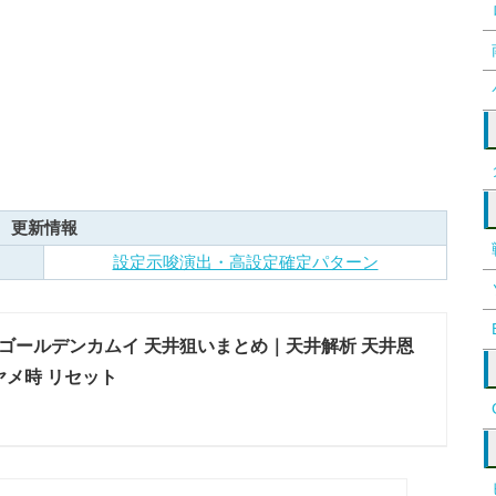
更新情報
設定示唆演出・高設定確定パターン
ゴールデンカムイ 天井狙いまとめ｜天井解析 天井恩
ヤメ時 リセット