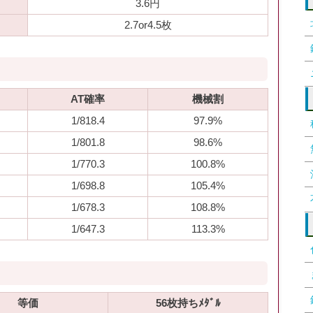
3.6円
2.7or4.5枚
AT確率
機械割
1/818.4
97.9%
1/801.8
98.6%
1/770.3
100.8%
1/698.8
105.4%
1/678.3
108.8%
1/647.3
113.3%
等価
56枚持ちﾒﾀﾞﾙ