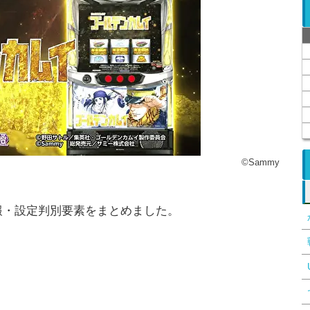
©Sammy
報・設定判別要素をまとめました。