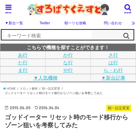
menu
search
▼新台一覧
Twitter
朝一リセ攻略
問い合わせ
こちらで機種を探すことができます！
あ行
か行
さ行
た行
な行
は行
ま行
や行
ら・わ行
▼人気機種
▼新台記事
HOME
スロット解析
朝一設定変更
ゴッドイーター リセット時のモード移行からゾーン狙いを考察してみた
2015.06.05
2016.04.04
朝一設定変更
ゴッドイーター リセット時のモード移行から
ゾーン狙いを考察してみた