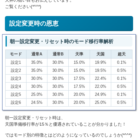
天井の狙い目もお伝えしています。
ご覧ください(*^^*)
設定変更時の恩恵
朝一設定変更・リセット時のモード移行率解析
モード
通常A
通常B
天準
天国
超天
設定1
35.0%
30.0%
15.0%
19.9%
0.1%
設定2
35.0%
30.0%
15.0%
19.5%
0.5%
設定3
30.0%
30.0%
17.5%
22.4%
0.1%
設定4
30.0%
30.0%
17.5%
22.0%
0.5%
設定5
25.0%
30.0%
20.0%
24.9%
0.1%
設定6
24.5%
30.0%
20.0%
25.0%
0.5%
朝一設定変更・リセット時は、
天国準備移行率が15％と優遇されていることが分かりました！
ではモード別の特徴とはどのようになっているのでしょうか(*^^*)