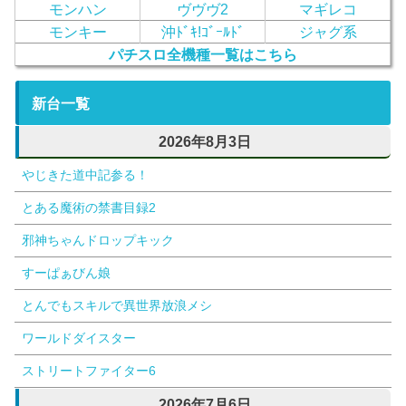
モンハン
ヴヴヴ2
マギレコ
モンキー
沖ﾄﾞｷ!ｺﾞｰﾙﾄﾞ
ジャグ系
パチスロ全機種一覧はこちら
新台一覧
2026年8月3日
やじきた道中記参る！
とある魔術の禁書目録2
邪神ちゃんドロップキック
すーぱぁびん娘
とんでもスキルで異世界放浪メシ
ワールドダイスター
ストリートファイター6
2026年7月6日