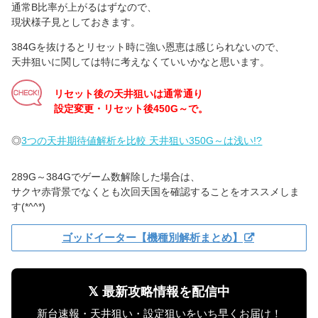
通常B比率が上がるはずなので、
現状様子見としておきます。
384Gを抜けるとリセット時に強い恩恵は感じられないので、
天井狙いに関しては特に考えなくていいかなと思います。
リセット後の天井狙いは通常通り
設定変更・リセット後450G～で。
◎
3つの天井期待値解析を比較 天井狙い350G～は浅い!?
289G～384Gでゲーム数解除した場合は、
サクヤ赤背景でなくとも次回天国を確認することをオススメしま
す(*^^*)
ゴッドイーター【機種別解析まとめ】
𝕏 最新攻略情報を配信中
新台速報・天井狙い・設定狙いをいち早くお届け！