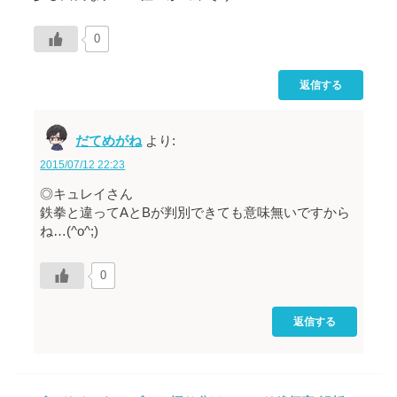
0
返信する
だてめがね
より:
2015/07/12 22:23
◎キュレイさん
鉄拳と違ってAとBが判別できても意味無いですから
ね…(^o^;)
0
返信する