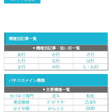
機種別記事一覧
▼機種別記事・狙い目一覧
あ行
か行
さ行
た行
な行
は行
ま行
や行
ら・わ行
パチスロメイン機種
▼主要機種一覧
カバネリ海門
北斗
転生
東京喰種
ｺﾞｯﾄﾞｲｰﾀｰ
乙女5
かぐや様
からくり
GOD