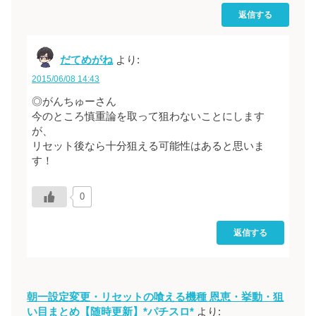
返信する
だてめがね
より:
2015/06/08 14:43
◎がんちゅーさん
今のところ慎重論を取って狙わないことにします
が、
リセット後なら十分狙える可能性はあると思いま
す！
0
返信する
朝一設定変更・リセットの喰える機種 恩恵・挙動・狙
い目まとめ【随時更新】*パチスロ*
より: