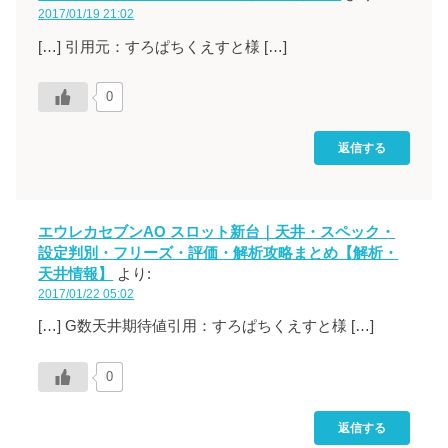
2017/01/19 21:02
[…] 引用元：すろぱちくえすと様 […]
0
返信する
エウレカセブンAO スロット新台｜天井・スペック・
設定判別・フリーズ・評価・解析攻略まとめ【解析・
天井情報】
より:
2017/01/22 05:02
[…] G数天井期待値引用：すろぱちくえすと様 […]
0
返信する