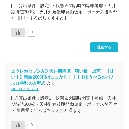
[…] 算出条件：設定1・状態＆閉店時間等非考慮・天井
期待値300枚・天井到達後即発動仮定・ボーナス後即ヤ
メ 引用：すろぱちくえすと […]
0
返信する
エウレカセブンAO 天井期待値・狙い目・恩恵｜【甘
い！】時給2000円はココから！！！ | ゆうべるのパチ
スロ勝利の方程式
より:
2017/01/16 12:01
[…] 算出条件：設定1・状態＆閉店時間等非考慮・天井
期待値300枚・天井到達後即発動仮定・ボーナス後即ヤ
メ 引用元：すろぱちくえすと様 […]
0