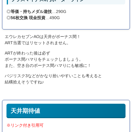
◎
等価・持ちメダル遊技
…290G
◎
56枚交換 現金投資
…490G
エウレカセブンAOは天井がボーナス間！
ART当選ではリセットされません。
ARTが終わった後は必ず
ボーナス間ハマりをチェックしましょう。
また、空き台のボーナス間ハマりにも敏感に！
バジリスク3などがかなり拾いやすいことも考えると
結構拾えそうですね♪
天井期待値
※リンク付き引用可