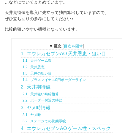
…などについてまとめています。
天井期待値を導入に先立って独自算出していますので、
ぜひ立ち回りの参考にしてください♪
比較的狙いやすい機種となっています。
▼目次
[
目次を隠す
]
1
エウレカセブンAO 天井恩恵・狙い目
1.1
天井ゲーム数
1.2
天井恩恵
1.3
天井の狙い目
1.4
プラスマイナス0円ボーダーライン
2
天井期待値
2.1
天井狙い時給概算
2.2
ボーダー付近の時給
3
ヤメ時情報
3.1
ヤメ時
3.2
ステージでの状態示唆
4
エウレカセブンAO ゲーム性・スペック