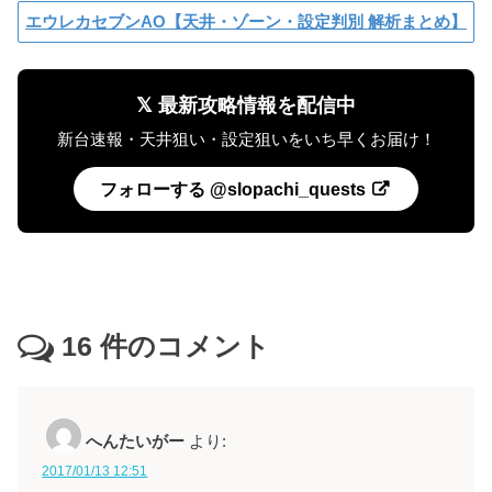
エウレカセブンAO【天井・ゾーン・設定判別 解析まとめ】
𝕏 最新攻略情報を配信中
新台速報・天井狙い・設定狙いをいち早くお届け！
フォローする @slopachi_quests
16
件のコメント
へんたいがー
より:
2017/01/13 12:51