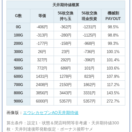
天井期待値概算
56枚交換
56枚交換
機械割
G数
等価
持ち玉
現金投資
PAYOUT
0G
-406円
-362円
-1231円
98.5%
100G
-313円
-280円
-1125円
98.8%
200G
-177円
-158円
-968円
99.3%
300G
26円
23円
-736円
100.1%
400G
327円
292円
-396円
101.4%
500G
772円
689円
101円
103.6%
600G
1431円
1278円
823円
107.9%
700G
2408円
2150円
1862円
117.2%
800G
3856円
3443円
3331円
143.5%
900G
6000円
5357円
5357円
272.7%
画像版：
エウレカセブンAO天井期待値
算出条件：設定1・状態＆閉店時間等非考慮・天井期待値300
枚・天井到達後即発動仮定・ボーナス後即ヤメ