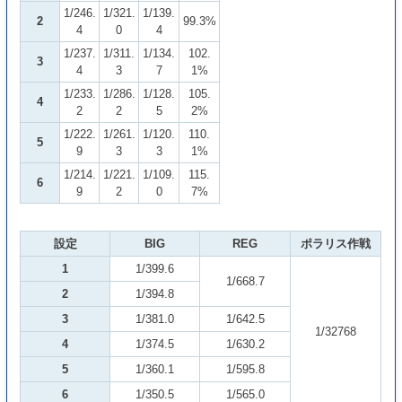
1/246.
1/321.
1/139.
2
99.3%
4
0
4
1/237.
1/311.
1/134.
102.
3
4
3
7
1%
1/233.
1/286.
1/128.
105.
4
2
2
5
2%
1/222.
1/261.
1/120.
110.
5
9
3
3
1%
1/214.
1/221.
1/109.
115.
6
9
2
0
7%
設定
BIG
REG
ポラリス作戦
1
1/399.6
1/668.7
2
1/394.8
3
1/381.0
1/642.5
1/32768
4
1/374.5
1/630.2
5
1/360.1
1/595.8
6
1/350.5
1/565.0