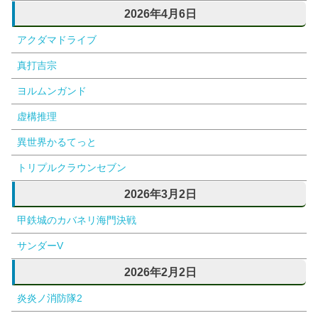
2026年4月6日
アクダマドライブ
真打吉宗
ヨルムンガンド
虚構推理
異世界かるてっと
トリプルクラウンセブン
2026年3月2日
甲鉄城のカバネリ海門決戦
サンダーV
2026年2月2日
炎炎ノ消防隊2