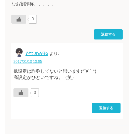
なお割詐称、、、、。
0
返信する
だてめがね
より:
2017/01/13 13:05
低設定は詐称してないと思います(*´∀｀*)
高設定がひどいですね。（笑）
0
返信する