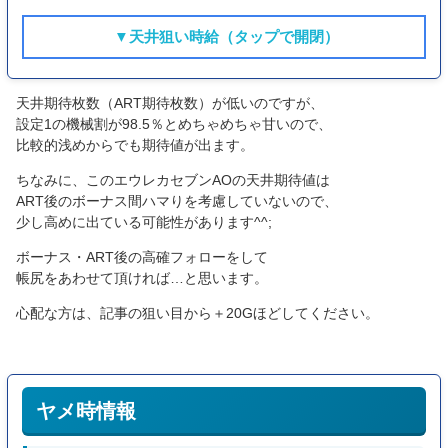
▼天井狙い時給（タップで開閉）
天井期待枚数（ART期待枚数）が低いのですが、
設定1の機械割が98.5％とめちゃめちゃ甘いので、
比較的浅めからでも期待値が出ます。
ちなみに、このエウレカセブンAOの天井期待値は
ART後のボーナス間ハマりを考慮していないので、
少し高めに出ている可能性があります^^;
ボーナス・ART後の高確フォローをして
帳尻をあわせて頂ければ…と思います。
心配な方は、記事の狙い目から＋20Gほどしてください。
ヤメ時情報