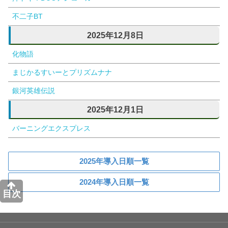
不二子BT
2025年12月8日
化物語
まじかるすいーとプリズムナナ
銀河英雄伝説
2025年12月1日
バーニングエクスプレス
2025年導入日順一覧
2024年導入日順一覧
目次