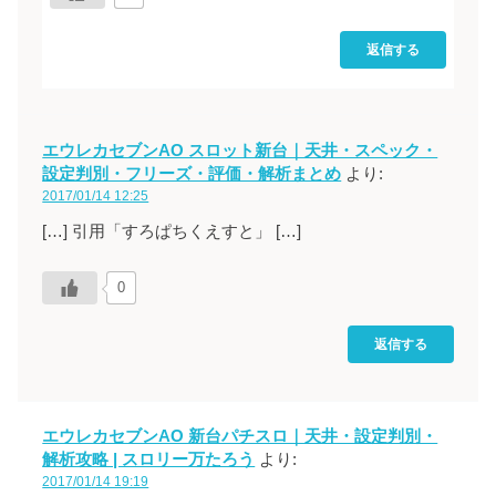
返信する
エウレカセブンAO スロット新台｜天井・スペック・
設定判別・フリーズ・評価・解析まとめ
より:
2017/01/14 12:25
[…] 引用「すろぱちくえすと」 […]
0
返信する
エウレカセブンAO 新台パチスロ｜天井・設定判別・
解析攻略 | スロリー万たろう
より:
2017/01/14 19:19