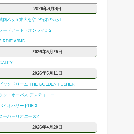
2026年6月8日
戦国乙女5 業火を穿つ宿焔の双刃
ソードアート・オンライン2
BIRDIE WING
2026年5月25日
GALFY
2026年5月11日
ビッグドリーム THE GOLDEN PUSHER
タクトオーパス デスティニー
バイオハザードRE:3
スーパーリオエース2
2026年4月20日