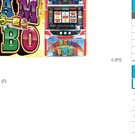
©JPS
」の