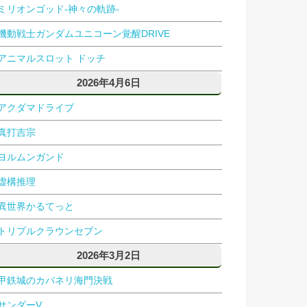
ミリオンゴッド-神々の軌跡-
機動戦士ガンダムユニコーン覚醒DRIVE
アニマルスロット ドッチ
2026年4月6日
アクダマドライブ
真打吉宗
ヨルムンガンド
虚構推理
異世界かるてっと
トリプルクラウンセブン
2026年3月2日
甲鉄城のカバネリ海門決戦
サンダーV