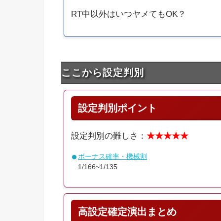
RT中以外はいつヤメてもOK？
ここから設定判別
設定判別ポイント
設定判別の難しさ：
★★★★★
ボーナス確率・機械割
1/166~1/135
高設定確定演出まとめ