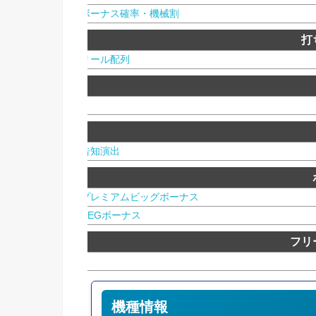
ボーナス確率・機械割
打
リール配列
–
告知演出
プレミアムビッグボーナス
REGボーナス
フリ
–
機種情報