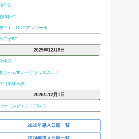
秘宝伝
無職転生
沖ドキ！DUOアンコール
不二子BT
2025年12月8日
化物語
まじかるすいーとプリズムナナ
銀河英雄伝説
2025年12月1日
バーニングエクスプレス
2025年導入日順一覧
2024年導入日順一覧