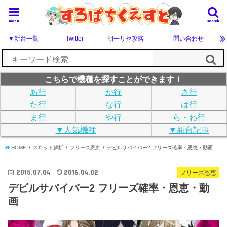
menu
search
▼新台一覧
Twitter
朝一リセ攻略
問い合わせ
こちらで機種を探すことができます！
あ行
か行
さ行
た行
な行
は行
ま行
や行
ら・わ行
▼人気機種
▼新台記事
HOME
スロット解析
フリーズ恩恵
デビルサバイバー2 フリーズ確率・恩恵・動画
2015.07.04
2016.04.02
フリーズ恩恵
デビルサバイバー2 フリーズ確率・恩恵・動
画