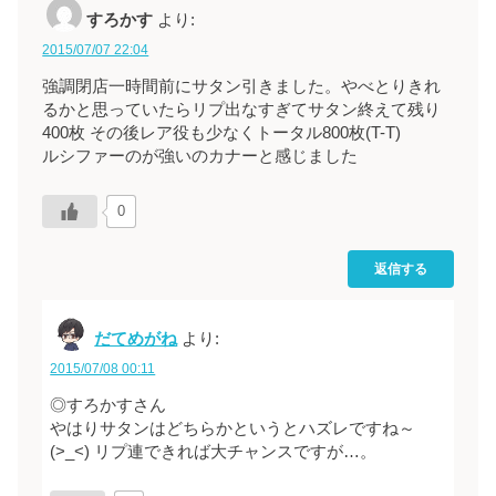
すろかす
より:
2015/07/07 22:04
強調閉店一時間前にサタン引きました。やべとりきれ
るかと思っていたらリプ出なすぎてサタン終えて残り
400枚 その後レア役も少なくトータル800枚(T-T)
ルシファーのが強いのカナーと感じました
0
返信する
だてめがね
より:
2015/07/08 00:11
◎すろかすさん
やはりサタンはどちらかというとハズレですね～
(>_<) リプ連できれば大チャンスですが…。