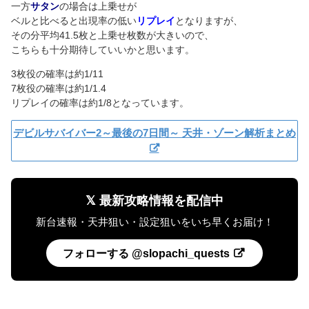
一方
サタン
の場合は上乗せが
ベルと比べると出現率の低い
リプレイ
となりますが、
その分平均41.5枚と上乗せ枚数が大きいので、
こちらも十分期待していいかと思います。
3枚役の確率は約1/11
7枚役の確率は約1/1.4
リプレイの確率は約1/8となっています。
デビルサバイバー2～最後の7日間～ 天井・ゾーン解析まとめ
𝕏 最新攻略情報を配信中
新台速報・天井狙い・設定狙いをいち早くお届け！
フォローする @slopachi_quests