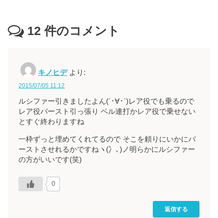
12
件のコメント
キノヒデ
より:
2015/07/05 11:12
ルシファー引きましたよん(´･∀･`)レア役でも乗るので
レア役バースト引っ張り ベル連打かレア役で乗せない
とすぐ終わりますね
一枠ずっと埋めてくれてるので そこを頼りにいかにバ
ーストさせれるかですねヽ(冫､)ノ明らかにルシファー
の方がいいです(笑)
0
返信する