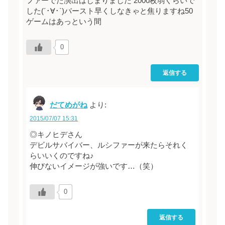
ファーでた演出はじまりました 2000枚弱くらいで
した(´･∀･`)バースト早くしなきゃと焦りますね50
ゲームはあっという間
0
返信する
だてめがね
より:
2015/07/07 15:31
◎キノヒデさん
デビルサバイバー、ルシファーが来たらそれく
らいいくのですね♪
伸びないイメージが強いです…（笑）
0
返信する