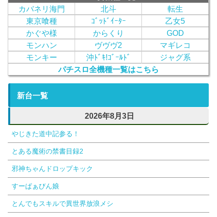
カバネリ海門
北斗
転生
東京喰種
ｺﾞｯﾄﾞｲｰﾀｰ
乙女5
かぐや様
からくり
GOD
モンハン
ヴヴヴ2
マギレコ
モンキー
沖ﾄﾞｷ!ｺﾞｰﾙﾄﾞ
ジャグ系
パチスロ全機種一覧はこちら
新台一覧
2026年8月3日
やじきた道中記参る！
とある魔術の禁書目録2
邪神ちゃんドロップキック
すーぱぁびん娘
とんでもスキルで異世界放浪メシ