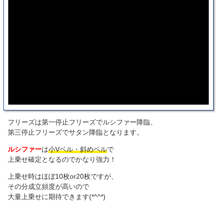
フリーズは第一停止フリーズでルシファー降臨、
第三停止フリーズでサタン降臨となります。
ルシファー
は
小Vベル・斜めベル
で
上乗せ確定となるのでかなり強力！
上乗せ時はほぼ10枚or20枚ですが、
その分成立頻度が高いので
大量上乗せに期待できます(*^^*)