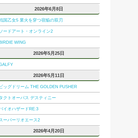
2026年6月8日
戦国乙女5 業火を穿つ宿焔の双刃
ソードアート・オンライン2
BIRDIE WING
2026年5月25日
GALFY
2026年5月11日
ビッグドリーム THE GOLDEN PUSHER
タクトオーパス デスティニー
バイオハザードRE:3
スーパーリオエース2
2026年4月20日