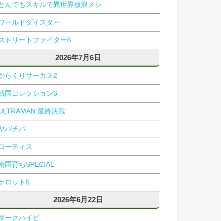
とんでもスキルで異世界放浪メシ
ワールドダイスター
ストリートファイター6
2026年7月6日
からくりサーカス2
戦国コレクション6
ULTRAMAN 最終決戦
ヤバチバ
ローティス
南国育ちSPECIAL
ケロット5
2026年6月22日
ダークハイビ