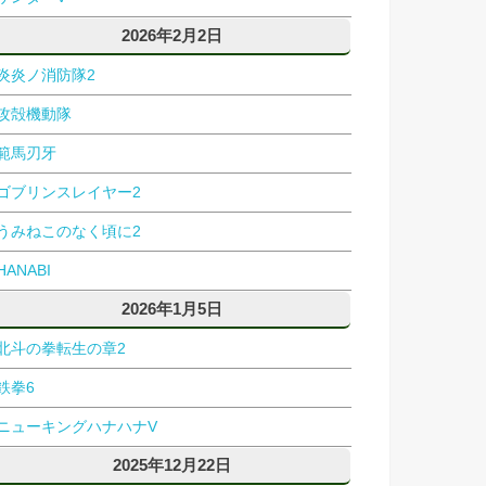
2026年2月2日
炎炎ノ消防隊2
攻殻機動隊
範馬刃牙
ゴブリンスレイヤー2
うみねこのなく頃に2
HANABI
2026年1月5日
北斗の拳転生の章2
鉄拳6
ニューキングハナハナV
2025年12月22日