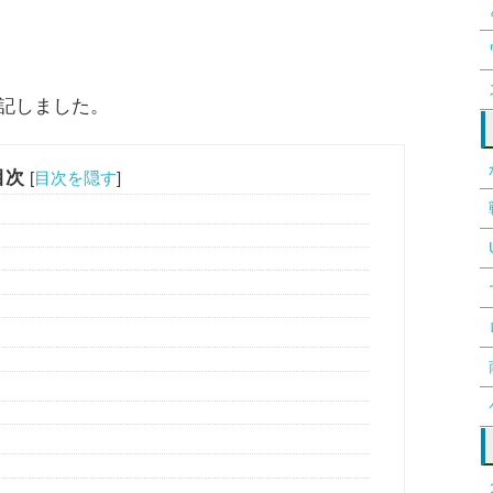
記しました。
目次
[
目次を隠す
]