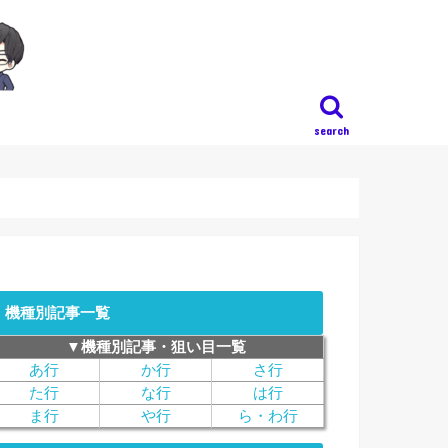
search
機種別記事一覧
▼機種別記事・狙い目一覧
あ行
か行
さ行
た行
な行
は行
ま行
や行
ら・わ行