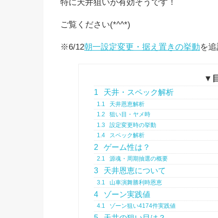
特に天井狙いが有効そうです！
ご覧ください(*^^*)
※6/12
朝一設定変更・据え置きの挙動
を追
▼
1
天井・スペック解析
1.1
天井恩恵解析
1.2
狙い目・ヤメ時
1.3
設定変更時の挙動
1.4
スペック解析
2
ゲーム性は？
2.1
源魂・周期抽選の概要
3
天井恩恵について
3.1
山車演舞勝利時恩恵
4
ゾーン実践値
4.1
ゾーン狙い4174件実践値
5
天井の狙い目は？