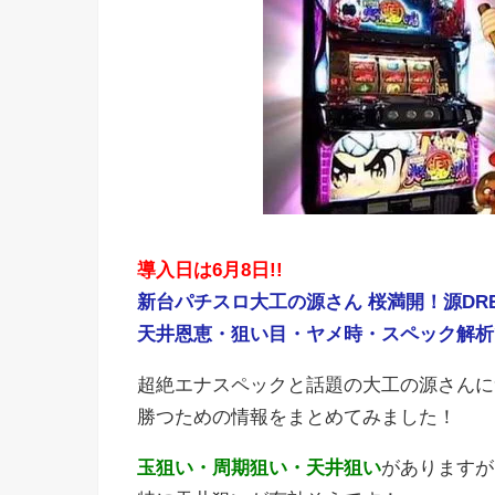
導入日は6月8日!!
新台パチスロ大工の源さん 桜満開！源DREAM
天井恩恵・狙い目・ヤメ時・スペック解析
超絶エナスペックと話題の大工の源さんに
勝つための情報をまとめてみました！
玉狙い・周期狙い・天井狙い
がありますが