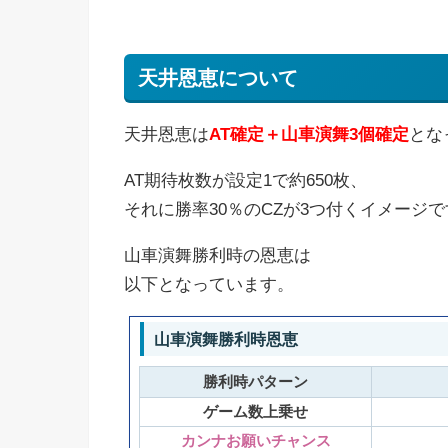
天井恩恵について
天井恩恵は
AT確定＋山車演舞3個確定
とな
AT期待枚数が設定1で約650枚、
それに勝率30％のCZが3つ付くイメージ
山車演舞勝利時の恩恵は
以下となっています。
山車演舞勝利時恩恵
勝利時パターン
ゲーム数上乗せ
カンナお願いチャンス