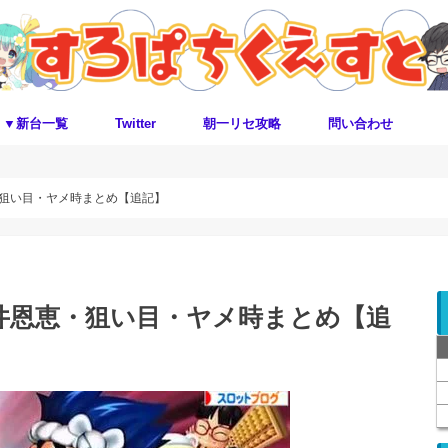
▼新台一覧
Twitter
朝一リセ攻略
問い合わせ
恵・狙い目・ヤメ時まとめ【追記】
天井恩恵・狙い目・ヤメ時まとめ【追