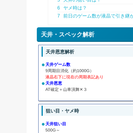
6
ヤメ時は？
7
前日のゲーム数が液晶で引き継が
天井・スペック解析
天井恩恵解析
天井ゲーム数
9周期目消化（約1000G）
液晶右下に現在の周期表記あり
天井恩恵
AT確定＋山車演舞✕３
狙い目・ヤメ時
天井狙い目
500G～