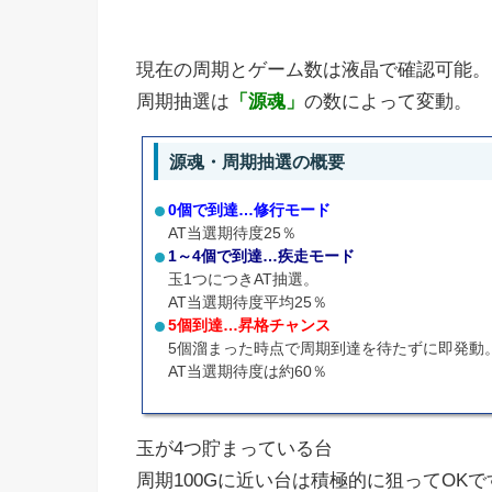
現在の周期とゲーム数は液晶で確認可能。
周期抽選は
「源魂」
の数によって変動。
源魂・周期抽選の概要
0個で到達…修行モード
AT当選期待度25％
1～4個で到達…疾走モード
玉1つにつきAT抽選。
AT当選期待度平均25％
5個到達…昇格チャンス
5個溜まった時点で周期到達を待たずに即発動
AT当選期待度は約60％
玉が4つ貯まっている台
周期100Gに近い台は積極的に狙ってOKで