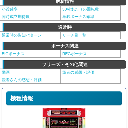
解析情報
小役確率
50枚あたりの回転数
同時成立期待度
単独ボーナス確率
通常時
通常時の告知パターン
リーチ目一覧
ボーナス関連
BIGボーナス
REGボーナス
フリーズ・その他関連
動画
筆者の感想・評価
読者さんの感想・評価
–
機種情報