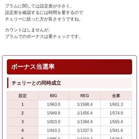
プラムに関しては設定差が小さく、
設定差を確認するには時間を要するので
チェリーに絞った方が良さそうですね。
カウントはしませんが、
プラムでのボーナスは要チェックです。
ボーナス当選率
チェリーとの同時成立
設定
BIG
REG
合算
1
1/963.8
1/1598.4
1/601.3
2
1/949.8
1/1456.4
1/574.9
3
1/923.0
1/1394.4
1/555.4
4
1/910.2
1/1337.5
1/541.6