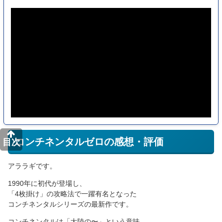
コンチネンタルゼロの感想・評価
目次
アララギです。
1990年に初代が登場し、
「4枚掛け」の攻略法で一躍有名となった
コンチネンタルシリーズの最新作です。
コンチネンタルは「大陸の〜」という意味。