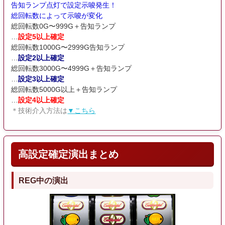
告知ランプ点灯で設定示唆発生！
総回転数によって示唆が変化
総回転数0G〜999G＋告知ランプ
…
設定5以上確定
総回転数1000G〜2999G告知ランプ
…
設定2以上確定
総回転数3000G〜4999G＋告知ランプ
…
設定3以上確定
総回転数5000G以上＋告知ランプ
…
設定4以上確定
＊技術介入方法は
▼こちら
高設定確定演出まとめ
REG中の演出