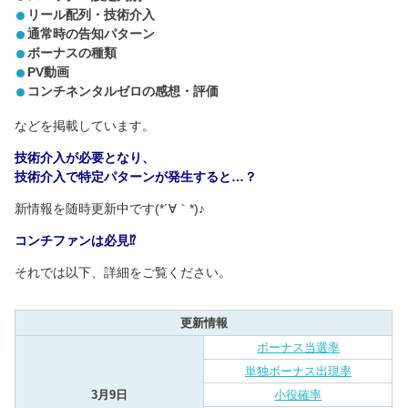
リール配列・技術介入
通常時の告知パターン
ボーナスの種類
PV動画
コンチネンタルゼロの感想・評価
などを掲載しています。
技術介入が必要となり、
技術介入で特定パターンが発生すると…？
新情報を随時更新中です(*´∀｀*)♪
コンチファンは必見⁉︎
それでは以下、詳細をご覧ください。
更新情報
ボーナス当選率
単独ボーナス出現率
3月9日
小役確率