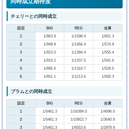
同時成立期待度
チェリーとの同時成立
設定
BIG
REG
合算
1
1/963.8
1/1598.4
1/601.3
2
1/949.8
1/1456.4
1/574.9
3
1/923.0
1/1394.4
1/555.4
4
1/910.2
1/1337.5
1/541.6
5
1/885.6
1/1310.7
1/528.5
6
1/851.1
1/1213.6
1/500.3
プラムとの同時成立
設定
BIG
REG
合算
1
1/5461.3
1/16384.0
1/4096.0
2
1/5461.3
1/10922.7
1/3640.9
3
1/5461.3
1/6553.6
1/2978.9