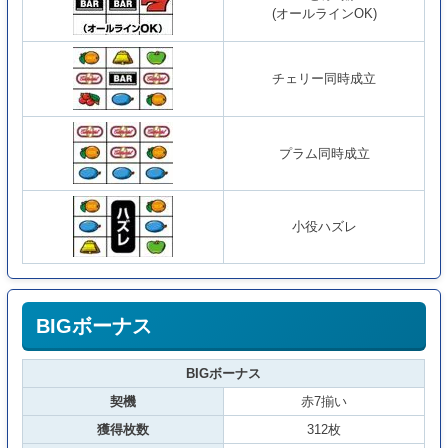
(オールラインOK)
チェリー同時成立
プラム同時成立
小役ハズレ
BIGボーナス
BIGボーナス
契機
赤7揃い
獲得枚数
312枚