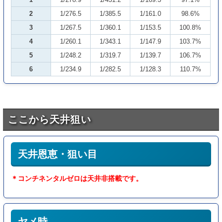
2
1/276.5
1/385.5
1/161.0
98.6%
3
1/267.5
1/360.1
1/153.5
100.8%
4
1/260.1
1/343.1
1/147.9
103.7%
5
1/248.2
1/319.7
1/139.7
106.7%
6
1/234.9
1/282.5
1/128.3
110.7%
ここから天井狙い
天井恩恵・狙い目
＊コンチネンタルゼロは天井非搭載です。
ヤメ時