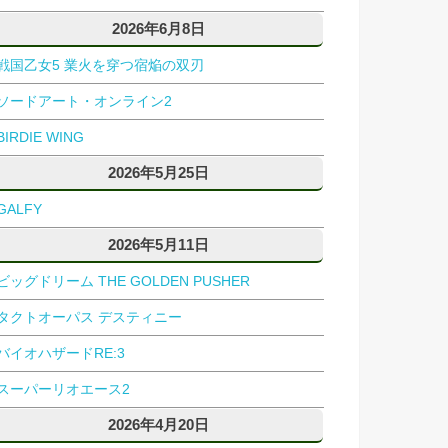
2026年6月8日
戦国乙女5 業火を穿つ宿焔の双刃
ソードアート・オンライン2
BIRDIE WING
2026年5月25日
GALFY
2026年5月11日
ビッグドリーム THE GOLDEN PUSHER
タクトオーパス デスティニー
バイオハザードRE:3
スーパーリオエース2
2026年4月20日