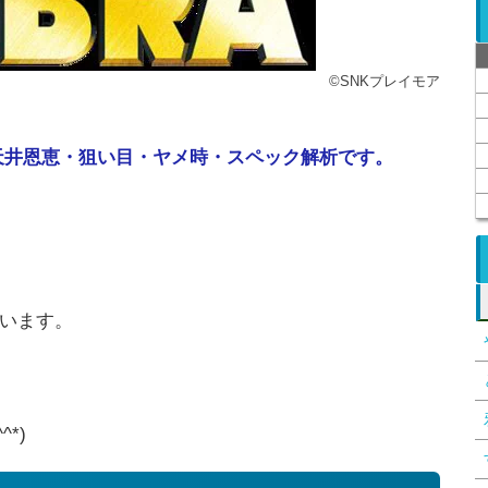
©SNKプレイモア
天井恩恵・狙い目・ヤメ時・スペック解析です。
います。
*)