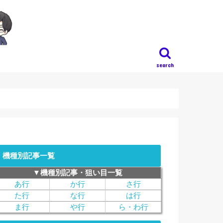
search
機種別記事一覧
▼機種別記事・狙い目一覧
あ行
か行
さ行
た行
な行
は行
ま行
や行
ら・わ行