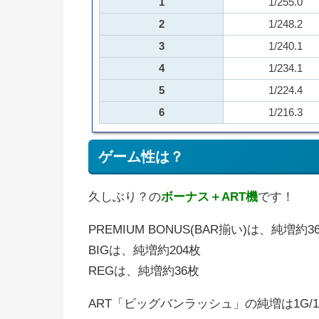
1
1/255.0
2
1/248.2
3
1/240.1
4
1/234.1
5
1/224.4
6
1/216.3
ゲーム性は？
久しぶり？の
ボーナス＋ART機
です！
PREMIUM BONUS(BAR揃い)は、純増約3
BIGは、純増約204枚
REGは、純増約36枚
ART「ビッグバンラッシュ」の純増は1G/