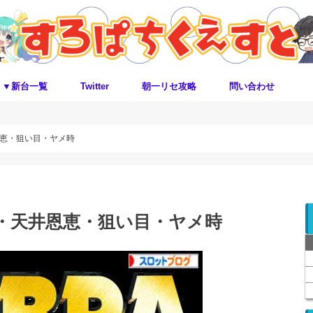
▼新台一覧
Twitter
朝一リセ攻略
問い合わせ
恩恵・狙い目・ヤメ時
・天井恩恵・狙い目・ヤメ時