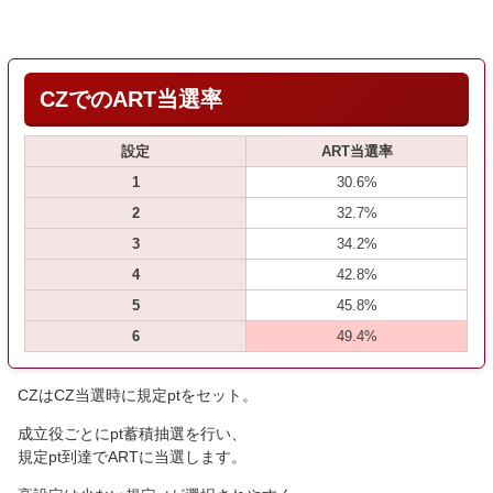
CZでのART当選率
設定
ART当選率
1
30.6%
2
32.7%
3
34.2%
4
42.8%
5
45.8%
6
49.4%
CZはCZ当選時に規定ptをセット。
成立役ごとにpt蓄積抽選を行い、
規定pt到達でARTに当選します。