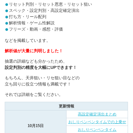
リセット判別・リセット恩恵・リセット狙い
スペック・設定判別・高設定確定演出
打ち方・リール配列
解析情報・ゲーム性解説
フリーズ・動画・感想・評価
などを掲載しています。
解析値が大量に判明しました！
抽選の詳細なども分かったため、
設定判別の精度を大幅にUPできます！
もちろん、天井狙い・リセ狙い目などの
立ち回りに役立つ情報も満載です！
それでは詳細をご覧ください。
更新情報
高設定確定演出まとめ
おしりペンペンタイムでの上乗せ
10月15日
おしりペンペンタイム