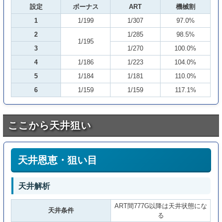
設定
ボーナス
ART
機械割
1
1/199
1/307
97.0%
2
1/285
98.5%
1/195
3
1/270
100.0%
4
1/186
1/223
104.0%
5
1/184
1/181
110.0%
6
1/159
1/159
117.1%
ここから天井狙い
天井恩恵・狙い目
天井解析
ART間777G以降は天井状態にな
天井条件
る