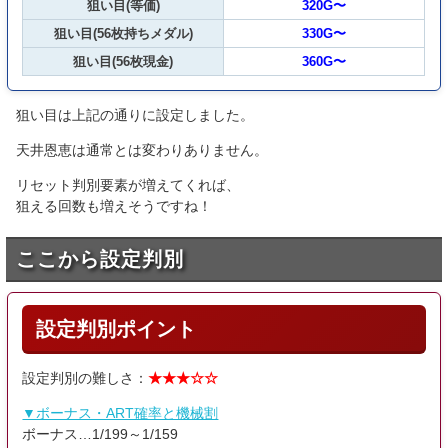
狙い目(等価)
320G〜
狙い目(56枚持ちメダル)
330G〜
狙い目(56枚現金)
360G〜
狙い目は上記の通りに設定しました。
天井恩恵は通常とは変わりありません。
リセット判別要素が増えてくれば、
狙える回数も増えそうですね！
ここから設定判別
設定判別ポイント
設定判別の難しさ：
★★★☆☆
▼ボーナス・ART確率と機械割
ボーナス…1/199～1/159