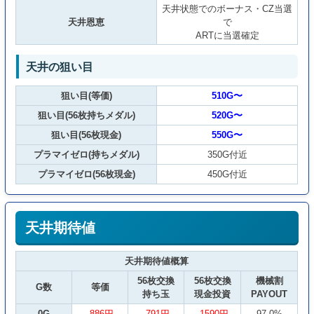
天井状態でのボーナス・CZ当選
天井恩恵
で
ARTに当選確定
天井の狙い目
狙い目(等価)
510G〜
狙い目(56枚持ちメダル)
520G〜
狙い目(56枚現金)
550G〜
プラマイゼロ(持ちメダル)
350G付近
プラマイゼロ(56枚現金)
450G付近
天井期待値
天井期待値概算
56枚交換
56枚交換
機械割
G数
等価
持ち玉
現金投資
PAYOUT
0G
-886円
-791円
-1590円
97.0%