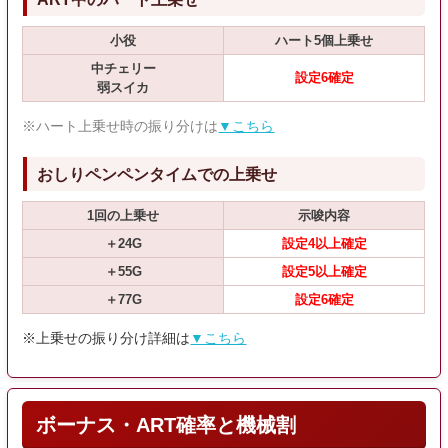
小役
ハート5個上乗せ
中チェリー
設定6確定
弱スイカ
※ハート上乗せ時の振り分けは
▼こちら
おしりペンペンタイムでの上乗せ
1回の上乗せ
示唆内容
＋24G
設定4以上確定
＋55G
設定5以上確定
＋77G
設定6確定
※上乗せの振り分け詳細は
▼こちら
ボーナス・ART確率と機械割