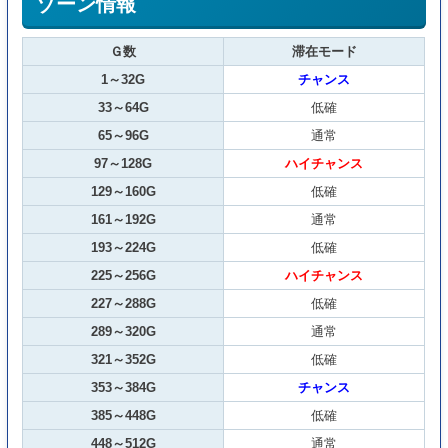
ゾーン情報
Ｇ数
滞在モード
1～32G
チャンス
33～64G
低確
65～96G
通常
97～128G
ハイチャンス
129～160G
低確
161～192G
通常
193～224G
低確
225～256G
ハイチャンス
227～288G
低確
289～320G
通常
321～352G
低確
353～384G
チャンス
385～448G
低確
448～512G
通常