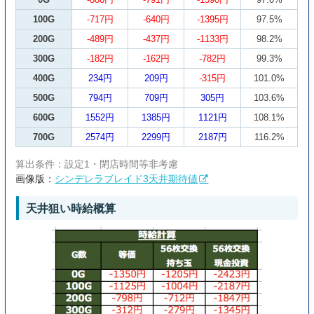
100G
-717円
-640円
-1395円
97.5%
200G
-489円
-437円
-1133円
98.2%
300G
-182円
-162円
-782円
99.3%
400G
234円
209円
-315円
101.0%
500G
794円
709円
305円
103.6%
600G
1552円
1385円
1121円
108.1%
700G
2574円
2299円
2187円
116.2%
算出条件：設定1・閉店時間等非考慮
画像版：
シンデレラブレイド3天井期待値
天井狙い時給概算