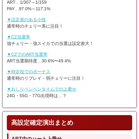
ART…1/307～1/159
PAY…97.0%～117.1%
▼設定差のある小役
通常時のチェリー系に注目！
▼CZ当選率
強チェリー・強スイカでの当選は設定差大！
▼CZでのART当選率
ART当選期待度…30.6%〜49.4%
▼特定役でのボーナス
通常時のリプレイ・弱チェリーに注目！
▼おしりペンペンタイムでの上乗せ
24G・55G・77G出現時は…？
高設定確定演出まとめ
ART中のハート上乗せ