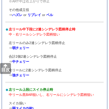
※ART中は右上がりで停止
その他成立役
⇒
ハズレ
or
リプレイ
or
ベル
左リール中下段に2連シンデレラ図柄停止時
中・右リールシンデレラ図柄狙い
左リールのみ2連シンデレラ図柄停止
⇒
弱チェリー
合計2個2連シンデレラ図柄停止
⇒
中チェリー
目次
全リールに2連シンデレラ図柄停止
⇒
強チェリー
左リール上段にスイカ停止時
中リール黒BAR狙いし、右リールにシンデレラ図柄狙い
スイカ揃い
⇒
弱スイカ(5枚)