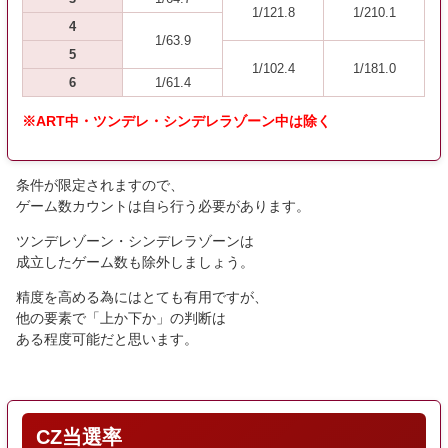
1/121.8
1/210.1
4
1/63.9
5
1/102.4
1/181.0
6
1/61.4
※ART中・ツンデレ・シンデレラゾーン中は除く
条件が限定されますので、
ゲーム数カウントは自ら行う必要があります。
ツンデレゾーン・シンデレラゾーンは
成立したゲーム数も除外しましょう。
精度を高める為にはとても有用ですが、
他の要素で「上か下か」の判断は
ある程度可能だと思います。
CZ当選率