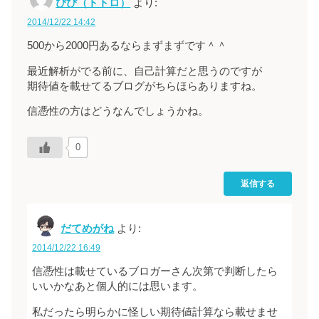
ぴぴ（トトロ）
より:
2014/12/22 14:42
500から2000円あるならまずまずです＾＾
最近解析がでる前に、自己計算だと思うのですが
期待値を載せてるブログがちらほらありますね。
信憑性の方はどうなんでしょうかね。
0
返信する
だてめがね
より:
2014/12/22 16:49
信憑性は載せているブロガーさん次第で判断したら
いいかなあと個人的には思います。
私だったら明らかに怪しい期待値計算なら載せませ