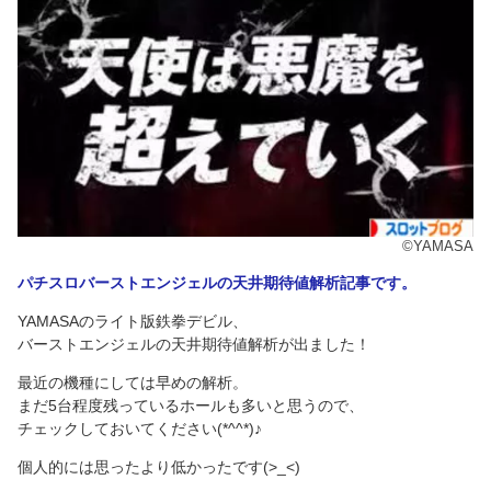
©YAMASA
パチスロバーストエンジェルの天井期待値解析記事です。
YAMASAのライト版鉄拳デビル、
バーストエンジェルの天井期待値解析が出ました！
最近の機種にしては早めの解析。
まだ5台程度残っているホールも多いと思うので、
チェックしておいてください(*^^*)♪
個人的には思ったより低かったです(>_<)