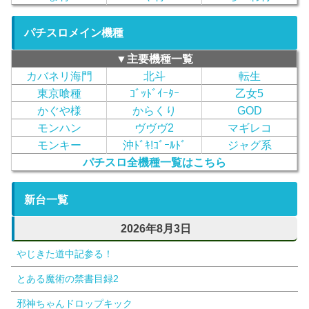
パチスロメイン機種
▼主要機種一覧
カバネリ海門
北斗
転生
東京喰種
ｺﾞｯﾄﾞｲｰﾀｰ
乙女5
かぐや様
からくり
GOD
モンハン
ヴヴヴ2
マギレコ
モンキー
沖ﾄﾞｷ!ｺﾞｰﾙﾄﾞ
ジャグ系
パチスロ全機種一覧はこちら
新台一覧
2026年8月3日
やじきた道中記参る！
とある魔術の禁書目録2
邪神ちゃんドロップキック