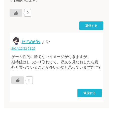
くお願いします。
0
返信する
だてめがね
より:
2014/12/22 21:26
ゲーム性的に勝てないイメージが付きますが、
期待値はしっかり取れてて、収支を見なおしたら意
外と買っていることが多いかなと思っています(*^^*)
0
返信する