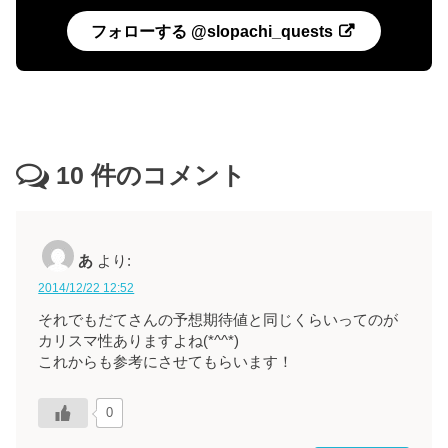
フォローする @slopachi_quests
10
件のコメント
あ
より:
2014/12/22 12:52
それでもだてさんの予想期待値と同じくらいってのが
カリスマ性ありますよね(*^^*)
これからも参考にさせてもらいます！
0