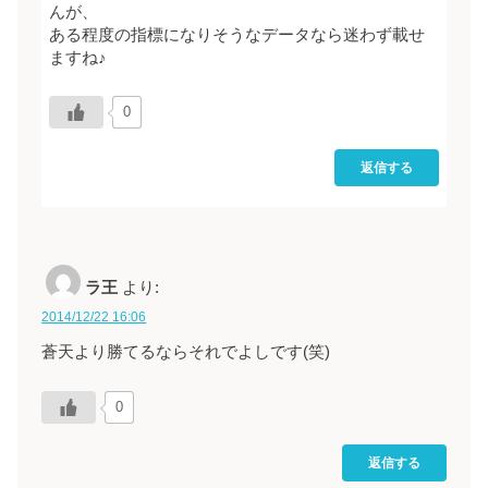
んが、
ある程度の指標になりそうなデータなら迷わず載せ
ますね♪
0
返信する
ラ王
より:
2014/12/22 16:06
蒼天より勝てるならそれでよしです(笑)
0
返信する