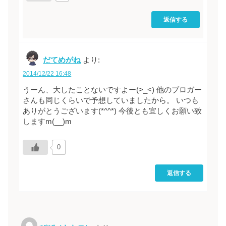
返信する
だてめがね
より:
2014/12/22 16:48
うーん、大したことないですよー(>_<) 他のブロガー
さんも同じくらいで予想していましたから。 いつも
ありがとうございます(*^^*) 今後とも宜しくお願い致
しますm(__)m
0
返信する