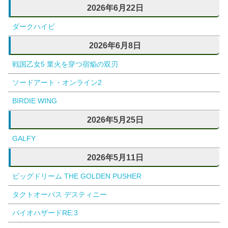
2026年6月22日
ダークハイビ
2026年6月8日
戦国乙女5 業火を穿つ宿焔の双刃
ソードアート・オンライン2
BIRDIE WING
2026年5月25日
GALFY
2026年5月11日
ビッグドリーム THE GOLDEN PUSHER
タクトオーパス デスティニー
バイオハザードRE:3