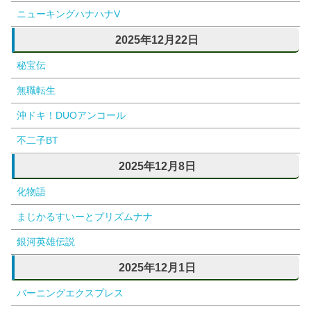
ニューキングハナハナV
2025年12月22日
秘宝伝
無職転生
沖ドキ！DUOアンコール
不二子BT
2025年12月8日
化物語
まじかるすいーとプリズムナナ
銀河英雄伝説
2025年12月1日
バーニングエクスプレス