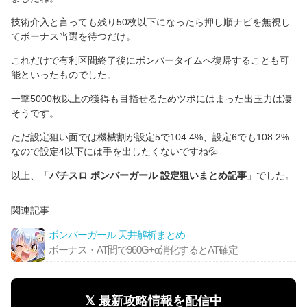
技術介入と言っても残り50枚以下になったら押し順ナビを無視し
てボーナス当選を待つだけ。
これだけで有利区間終了後にボンバータイムへ復帰することも可
能といったものでした。
一撃5000枚以上の獲得も目指せるためツボにはまった出玉力は凄
そうです。
ただ設定狙い面では機械割が設定5で104.4%、設定6でも108.2%
なので設定4以下には手を出したくないですね💦
以上、「
パチスロ ボンバーガール 設定狙いまとめ記事
」でした。
関連記事
ボンバーガール 天井解析まとめ
ボーナス・AT間で960G+α消化するとAT確定
𝕏 最新攻略情報を配信中