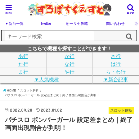
menu
search
▼新台一覧
Twitter
朝一リセ攻略
問い合わせ
こちらで機種を探すことができます！
あ行
か行
さ行
た行
な行
は行
ま行
や行
ら・わ行
▼人気機種
▼新台記事
HOME
スロット解析
パチスロ ボンバーガール 設定差まとめ｜終了画面出現割合が判明！
2022.09.20
2023.01.02
スロット解析
パチスロ ボンバーガール 設定差まとめ｜終了
画面出現割合が判明！