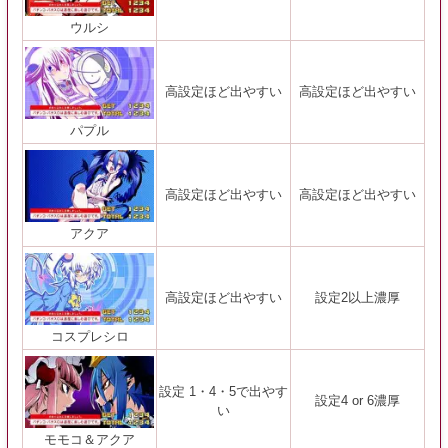
ウルシ
高設定ほど出やすい
高設定ほど出やすい
パプル
高設定ほど出やすい
高設定ほど出やすい
アクア
高設定ほど出やすい
設定2以上濃厚
コスプレシロ
設定 1・4・5で出やす
設定4 or 6濃厚
い
モモコ＆アクア