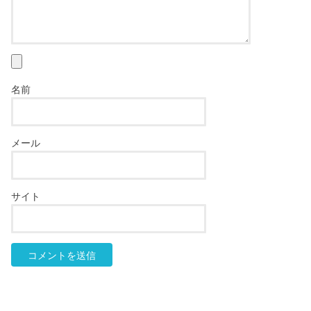
名前
メール
サイト