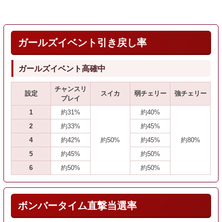
ガールズイベント引き戻し率
ガールズイベント高確中
チャンスリ
設定
スイカ
弱チェリー
強チェリー
プレイ
1
約31%
約40%
2
約33%
約45%
4
約42%
約50%
約45%
約80%
5
約45%
約50%
6
約50%
約50%
ボンバータイム直撃当選率