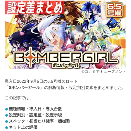
©コナミアミューズメント
導入日2022年9月5日の6.5号機スロット
「
Sボンバーガール
」の解析情報・設定判別要素をまとめました。
この記事では、
機種情報・導入日・導入台数
設定判別・設定差・設定示唆
スペック・初当たり確率・機械割
ネット上の評価