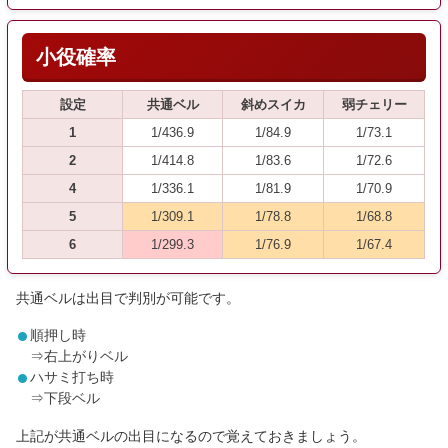
小役確率
設定
共通ベル
斜めスイカ
弱チェリー
1
1/436.9
1/84.9
1/73.1
2
1/414.8
1/83.6
1/72.6
4
1/336.1
1/81.9
1/70.9
5
1/309.1
1/78.8
1/68.8
6
1/299.3
1/76.9
1/67.4
共通ベルは出目で判別が可能です。
順押し時
⇒右上がりベル
ハサミ打ち時
⇒下段ベル
上記が共通ベルの出目になるので覚えておきましょう。