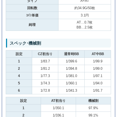
タイプ
A+AT
回転数
約34.9G/50枚
ｺｲﾝ単価
3.1円
AT…0.7枚
純増
BB…2.5枚
スペック･機械割
設定
CZ初当り
通常時BB
AT中BB
1
1/83.7
1/399.6
1/99.9
2
1/81.2
1/394.8
1/99.0
4
1/77.3
1/381.0
1/97.1
5
1/74.3
1/360.1
1/94.0
6
1/72.8
1/341.3
1/91.7
設定
AT初当り
機械割
1
1/350.1
97.9%
2
1/336.1
99.1%