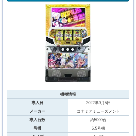
機種情報
導入日
2022年9月5日
メーカー
コナミアミューズメント
導入台数
約5000台
号機
6.5号機