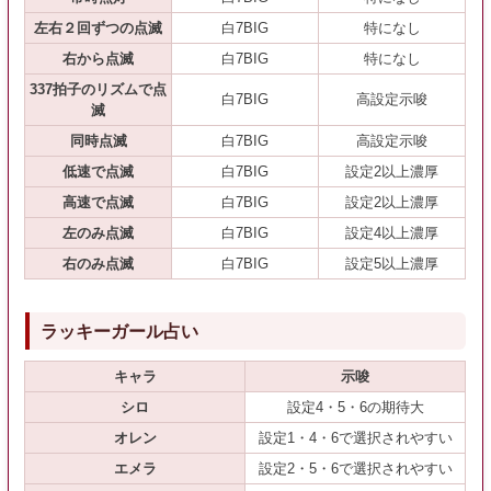
消化中に1/99のBIGに当選出来れば、上位AT【ボンバータイム】
左右２回ずつの点滅
白7BIG
特になし
に昇格します。
右から点滅
白7BIG
特になし
メインAT【ボンバータイム】は1セット100G+α継続する純増0.7
337拍子のリズムで点
白7BIG
高設定示唆
枚 or 2.5枚。
滅
同時点滅
白7BIG
高設定示唆
消化中は1/99以上でBIGの抽選が行われ、当選すればまた100Gか
らスタートするSTタイプ。
低速で点滅
白7BIG
設定2以上濃厚
高速で点滅
白7BIG
設定2以上濃厚
ボーナスとボンバータイムのループ率は約80%。
左のみ点滅
白7BIG
設定4以上濃厚
獲得期待枚数は約800枚以上!!
右のみ点滅
白7BIG
設定5以上濃厚
ラッキーガール占い
キャラ
示唆
シロ
設定4・5・6の期待大
オレン
設定1・4・6で選択されやすい
エメラ
設定2・5・6で選択されやすい