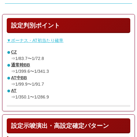
ｹﾞｰﾑ性
まずはボーナスやCZからAT当選を
通常時
設定判別ポイント
目指す仕様。
契機…通常時のボム揃い or 夕方ス
▼ボーナス・AT初当たり確率
テージでのレア役
CZ「ガールズイベント」
継続ゲーム数…8G+α
CZ
AT当選期待度…約30%~70%
⇒1/83.7〜1/72.8
契機…レア役など
通常時BB
獲得枚数…白BB：約150枚、黒B
⇒1/399.6〜1/341.3
ﾎﾞｰﾅｽ「BIGボーナス」
B：約100枚
AT当選期待度…ボーナス当選時の
AT中BB
状態により変化
⇒1/99.9〜1/91.7
AT
契機…CZ成功時の一部 or BIG中の
⇒1/350.1〜1/286.9
抽選
AT「ベースアタック」
継続ゲーム数…50G
1/99のBIGに当選すればボンバー
タイムへ
契機…CZ成功時の一部 or BIG中の
設定示唆演出・高設定確定パターン
抽選 通常時の直撃
AT「ボンバータイム」
継続ゲーム数…100G+α