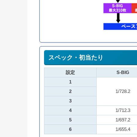
スペック・初当たり
設定
S-BIG
1
2
1/728.2
3
4
1/712.3
5
1/697.2
6
1/655.4