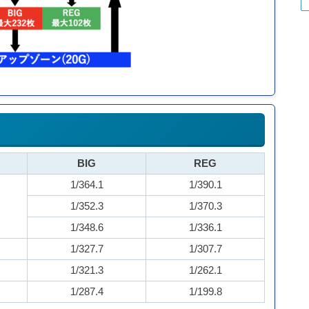
BIG
REG
1/364.1
1/390.1
1/352.3
1/370.3
1/348.6
1/336.1
1/327.7
1/307.7
1/321.3
1/262.1
1/287.4
1/199.8