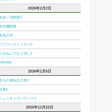
2026年2月2日
炎炎ノ消防隊2
攻殻機動隊
範馬刃牙
ゴブリンスレイヤー2
うみねこのなく頃に2
HANABI
2026年1月5日
北斗の拳転生の章2
鉄拳6
ニューキングハナハナV
2025年12月22日