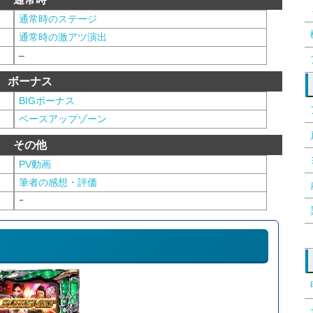
通常時のステージ
通常時の激アツ演出
–
ボーナス
BIGボーナス
ベースアップゾーン
その他
PV動画
筆者の感想・評価
ｰ