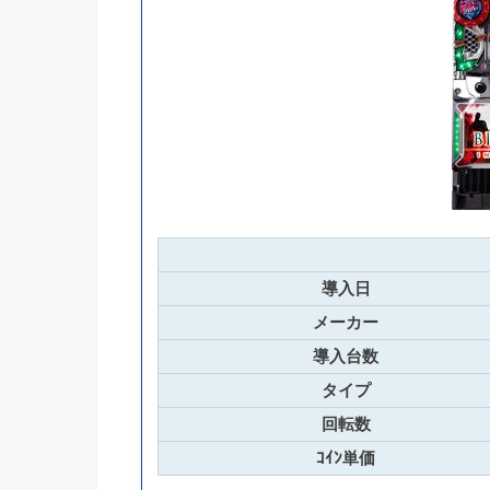
導入日
メーカー
導入台数
タイプ
回転数
ｺｲﾝ単価