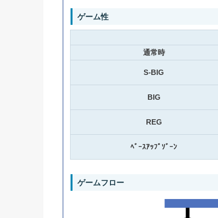
ゲーム性
通常時
S-BIG
BIG
REG
ﾍﾞｰｽｱｯﾌﾟｿﾞｰﾝ
ゲームフロー