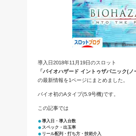
導入日2018年11月19日のスロット
「バイオハザード イントゥザパニック(ノ
の最新情報を1ページにまとめました。
バイオ初のAタイプ(5.9号機)です。
この記事では
導入日・導入台数
スペック・出玉率
リール配列・打ち方・技術介入