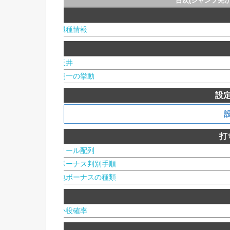
目次(ジャンプ先
機種情報
天井
朝一の挙動
設
打
リール配列
ボーナス判別手順
純ボーナスの種類
小役確率