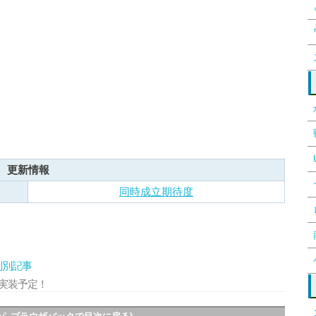
更新情報
同時成立期待度
判別記事
実装予定！