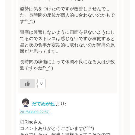
姿勢は気をつけたのですが改善しませんでし
た。長時間の座位が個人的に合わないのかもで
すf^_^;)
胃痛は興奮しないように画面を見ないようにし
てるのでストレスは感じないですが稼働すると
昼と夜の食事が定期的に取れないのが胃痛の原
因だと思ってます。
長時間の稼働によって体調不良になる人は少数
派ですかねf^_^;)
0
だてめがね
より:
2015/08/09 22:57
◎Rineさん
コメントありがとうございます(*^^*)
そうでしたか…何事も結構あってこそなので、