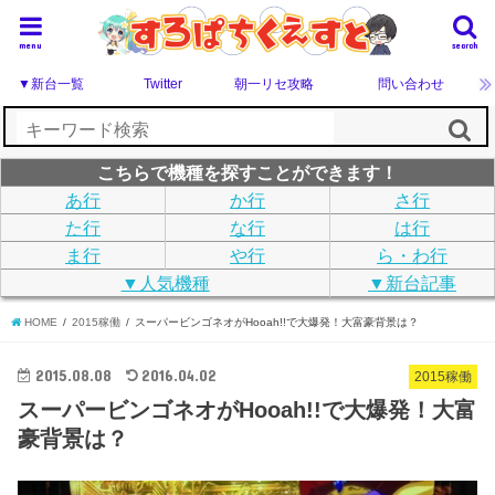
menu
search
▼新台一覧
Twitter
朝一リセ攻略
問い合わせ
こちらで機種を探すことができます！
あ行
か行
さ行
た行
な行
は行
ま行
や行
ら・わ行
▼人気機種
▼新台記事
HOME
2015稼働
スーパービンゴネオがHooah!!で大爆発！大富豪背景は？
2015.08.08
2016.04.02
2015稼働
スーパービンゴネオがHooah!!で大爆発！大富
豪背景は？