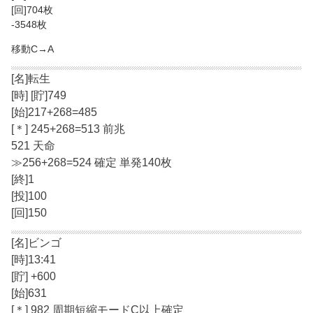
[回]704枚
-3548枚
移動C→A
[名]転生
[時] [貯]749
[始]217+268=485
[＊] 245+268=513 前兆
521 天命
≫256+268=524 確定 単発140枚
[終]1
[投]100
[回]150
[名]ビンゴ
[時]13:41
[貯] +600
[始]631
[＊] 982 周期短縮モードC以上確定