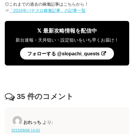
◎これまでの過去の稼働記事はこちらから！
⇒
「2015年パチスロ稼働記事」の記事一覧
𝕏 最新攻略情報を配信中
新台速報・天井狙い・設定狙いをいち早くお届け！
フォローする @slopachi_quests
35
件のコメント
おれっち
より:
2015/08/08 14:02