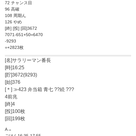
72 チャンス目
96 高確
108 周期ん
126 やめ
[終] [投] [回]3672
7071-651+50=6470
-9293
=+2823枚
[名]サラリーマン番長
[時]16:25
[貯]3672(9293)
[始]376
[＊] ≫423 弁当箱 青七 ??続 ???
4前兆
[終]4
[投]100枚
[回]199枚
A→
ごはん16:35-17:55