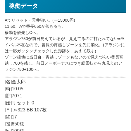
稼働データ
Aでリセット・天井狙い。(ー15000円)
11:50、Aで番長650が落ちるも、
移動を優先しCへ。
アラジン750が前日見えているが、見えてるのに打たれてない=ラ
イバル不在なので、番長の宵越しゾーンを先に消化。(アラジンに
は一応ガックンチェックした形跡を、あえて残す)
ゾーン後他に当日台・宵越しゾーンもないので見えづらい番長宵
越し700を残し、前日ノーボーナスにつき総回転から丸見えのア
ラジン750+100へ。
[名]金太郎
[時]10:05
[貯]7071
[始]リセット 0
[＊] ≫323 BB 107枚
[終]17
[投]650枚
[回]100枚