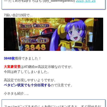
— だてめがね@すろぱち (@y_datemegane50)
2015, 5月 25
7揃い合計19回で…
3848枚
獲得できました！
大富豪背景
はAT継続or高設定示唆なのですが、
今回は終了してしまいました。
高設定で出現しやすいようですが、
ベタピン状況でも十分出現する
ので注意です。
小ネタも紹介…。
スーパービンゴネオのふぅあ中にレバオンすると、すぐ回せるだ