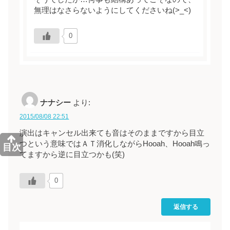
無理はなさらないようにしてくださいね(>_<)
0
ナナシー
より:
2015/08/08 22:51
演出はキャンセル出来ても音はそのままですから目立
つという意味ではＡＴ消化しながらHooah、Hooah鳴っ
目次
てますから逆に目立つかも(笑)
0
返信する