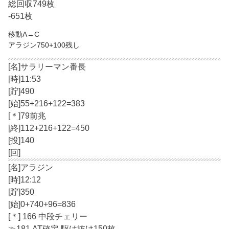
総回収749枚
-651枚
移動A→C
アラジン750+100残し
[名]サラリーマン番長
[時]11:53
[貯]490
[始]55+216+122=383
[＊]79前兆
[終]112+216+122=450
[投]140
[回]
[名]アラジン
[時]12:12
[貯]350
[始]0+740+96=836
[＊] 166 中段チェリー
≫181 AT確定 駆け抜け150枚