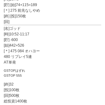
[貯] [始]74+115=189
[＊] 275 前兆なしやめ
[終] [投]150枚
[回]
[名]ゴッド
[時]10:52-11:17
[貯] -600
[始]442+526
[＊] 475 084 オハヨー
480 リプレイ5連
AT単発
GSTOPはずれ
GSTOP 555
[終]32
[投]100枚
[回]500枚
総投資1400枚