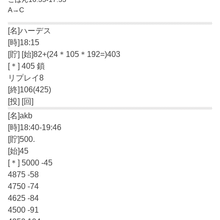
A→C
[名]ハーデス
[時]18:15
[貯] [始]82+(24＊105＊192=)403
[＊] 405 鎖
リプレイ8
[終]106(425)
[投] [回]
[名]akb
[時]18:40-19:46
[貯]500.
[始]45
[＊] 5000 -45
4875 -58
4750 -74
4625 -84
4500 -91