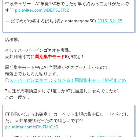
中段チェリー！AT単発150枚でしたが早く終わってありがたいで
す^^
pic.twitter.com/wDEP61JTc2
— だてめがね@すろぱち (@y_datemegane50)
2015, 5月 25
店移動。
そしてスーパービンゴネオを実践。
天井到達寸前に
周期集中モードE
が確定！
周期集中モード中はAT当選率がグググッと上がるので、
転落までもちろん粘ります。
◎
スーパービンゴネオ よく分かる！周期集中モード解析まとめ
7回ほど周期抽選をして1度しかATに当選しませんでしたが、
この一度が…
FFF揃いでふぅあ確定！ カーペット出現の集中Eモードからでし
た。 天井単発後だったので嬉しいです^^
pic.twitter.com/xRIv7MrQc5