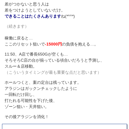
差がつかないと思う人は
差をつけようとしていないだけ。
できることはたくさんあります
ね(*^^*)
（続きます）
稼働に戻ると…
ここのリセット狙いで
-15000円
の負債を抱える…。
11:50、A店で番長650Gが空くも…
そろそろC店の台が揃っている頃合いだろうと予測し、
スルー＆店移動。
（こういうタイミングが最も重要な点だと思います）
ホールつくと、案の定台は残っています。
アラジンはガックンチェックしたように
一回転だけ回し、
打たれる可能性を下げた後、
ゾーン狙い・天井狙い。
その後アラジンを消化！