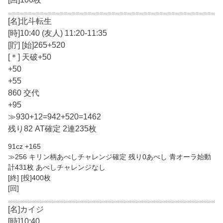
[名]北斗転生
[時]10:40 (友人) 11:20-11:35
[貯] [始]265+520
[＊] 天破+50
+50
+55
860 交代
+95
≫930+12=942+520=1462
残り82 AT確定 2連235枚
91cz +165
≫256 キリン柄あべしチャレンジ確定 残り0あべし 青オーラ始動
計431枚 あべしチャレンジなし
[終] [投]400枚
[回]
[名]カイジ
[時]10:40