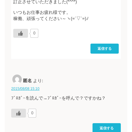
訂正させていただきました(*^^*)
いつもお仕事お疲れ様です。
稼働、頑張ってください～ヽ(=´▽`=)ﾉ
0
返信する
匿名
より:
2015/08/08 15:10
ﾌﾞﾛｶﾞｰを読んで→ﾌﾞﾛｶﾞｰを呼んで？ですかね？
0
返信する