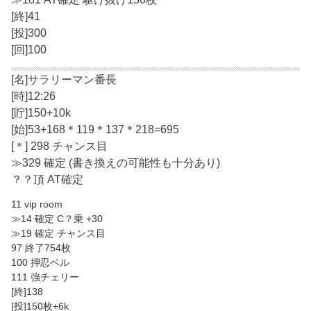
[終]41
[投]300
[回]100
[名]サラリーマン番長
[時]12:26
[貯]150+10k
[始]53+168＊119＊137＊218=695
[＊] 298 チャンス目
≫329 確定 (書き換えの可能性も十分あり)
？？頂 AT確定
11 vip room
≫14 確定 C？乗 +30
≫19 確定 チャンス目
97 終了754枚
100 押忍ベル
111 強チェリー
[終]138
[投]150枚+6k