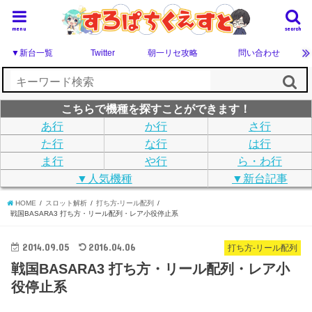
menu
search
▼新台一覧
Twitter
朝一リセ攻略
問い合わせ
こちらで機種を探すことができます！
あ行
か行
さ行
た行
な行
は行
ま行
や行
ら・わ行
▼人気機種
▼新台記事
HOME
スロット解析
打ち方-リール配列
戦国BASARA3 打ち方・リール配列・レア小役停止系
2014.09.05
2016.04.06
打ち方-リール配列
戦国BASARA3 打ち方・リール配列・レア小
役停止系