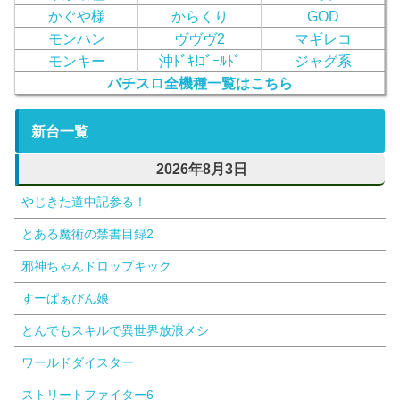
かぐや様
からくり
GOD
モンハン
ヴヴヴ2
マギレコ
モンキー
沖ﾄﾞｷ!ｺﾞｰﾙﾄﾞ
ジャグ系
パチスロ全機種一覧はこちら
新台一覧
2026年8月3日
やじきた道中記参る！
とある魔術の禁書目録2
邪神ちゃんドロップキック
すーぱぁびん娘
とんでもスキルで異世界放浪メシ
ワールドダイスター
ストリートファイター6