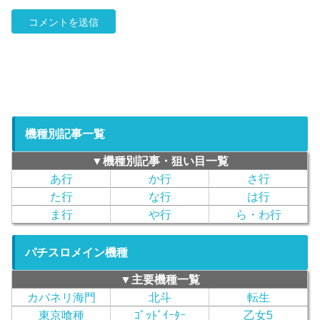
機種別記事一覧
▼機種別記事・狙い目一覧
あ行
か行
さ行
た行
な行
は行
ま行
や行
ら・わ行
パチスロメイン機種
▼主要機種一覧
カバネリ海門
北斗
転生
東京喰種
ｺﾞｯﾄﾞｲｰﾀｰ
乙女5