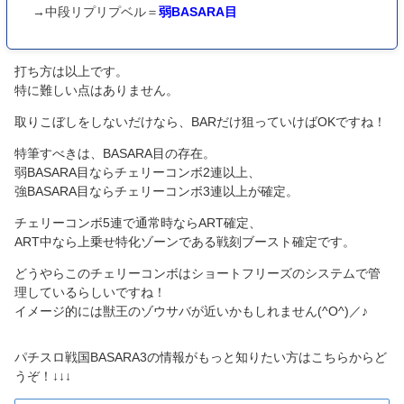
→中段リプリプベル＝
弱BASARA目
打ち方は以上です。
特に難しい点はありません。
取りこぼしをしないだけなら、BARだけ狙っていけばOKですね！
特筆すべきは、BASARA目の存在。
弱BASARA目ならチェリーコンボ2連以上、
強BASARA目ならチェリーコンボ3連以上が確定。
チェリーコンボ5連で通常時ならART確定、
ART中なら上乗せ特化ゾーンである戦刻ブースト確定です。
どうやらこのチェリーコンボはショートフリーズのシステムで管
理しているらしいですね！
イメージ的には獣王のゾウサバが近いかもしれません(^O^)／♪
パチスロ戦国BASARA3の情報がもっと知りたい方はこちらからど
うぞ！↓↓↓