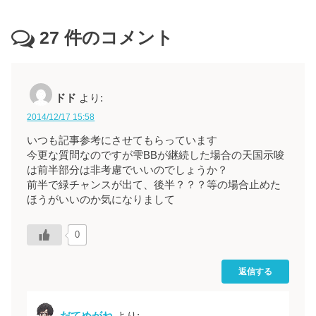
27
件のコメント
ドド
より:
2014/12/17 15:58
いつも記事参考にさせてもらっています
今更な質問なのですが雫BBが継続した場合の天国示唆
は前半部分は非考慮でいいのでしょうか？
前半で緑チャンスが出て、後半？？？等の場合止めた
ほうがいいのか気になりまして
0
返信する