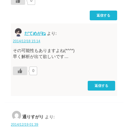
0
返信する
だてめがね
より:
2014/12/18 15:14
その可能性もありますよね(*^^*)
早く解析が出て欲しいです…
0
返信する
通りすがり
より:
2014/12/19 01:39