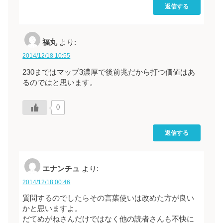
返信する
福丸
より:
2014/12/18 10:55
230まではマップ3濃厚で後前兆だから打つ価値はあ
るのではと思います。
0
返信する
エナンチュ
より:
2014/12/18 00:46
質問するのでしたらその言葉使いは改めた方が良い
かと思いますよ。
だてめがねさんだけではなく他の読者さんも不快に