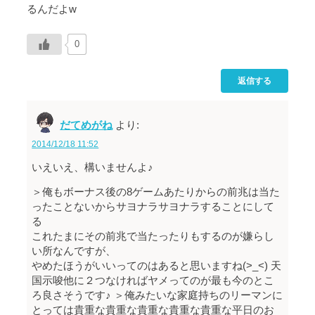
るんだよw
0
返信する
だてめがね
より:
2014/12/18 11:52
いえいえ、構いませんよ♪
＞俺もボーナス後の8ゲームあたりからの前兆は当た
ったことないからサヨナラサヨナラすることにして
る
これたまにその前兆で当たったりもするのが嫌らし
い所なんですが、
やめたほうがいいってのはあると思いますね(>_<) 天
国示唆他に２つなければヤメってのが最も今のとこ
ろ良さそうです♪ ＞俺みたいな家庭持ちのリーマンに
とっては貴重な貴重な貴重な貴重な貴重な平日のお