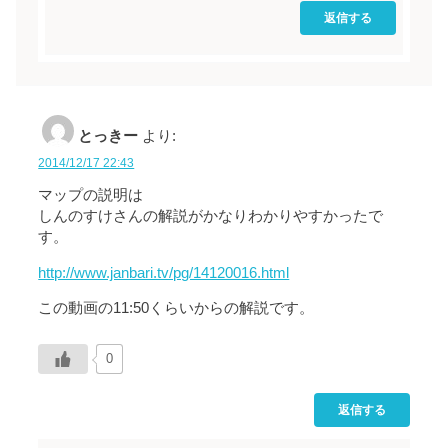
返信する
とっきー
より:
2014/12/17 22:43
マップの説明は
しんのすけさんの解説がかなりわかりやすかったで
す。
http://www.janbari.tv/pg/14120016.html
この動画の11:50くらいからの解説です。
0
返信する