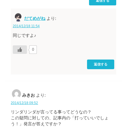
返信する
だてめがね
より:
2014/12/18 11:54
同じですよ♪
0
返信する
みきお
より:
2014/12/18 09:52
リンダリンダが言ってる事ってどうなの？
この疑問に対しての、記事内の「打っていいでしょ
う！」発言が答えですか？