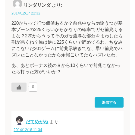
リンダリンダ
より:
2014/12/17 22:32
220からって打つ価値あるか？前兆中なら勿論うつが基
本ゾーンの225くらいからかなりの確率でガセ前兆くる
よな？220からうってそのガセ濃厚な部分をまわしたら
割が悪くね？俺は逆に225くらいで辞めてるわ。ちなみ
にこないだ201ゲームに前兆示唆きてな、早い前兆でハ
ズレたことなかったから余裕こいてたらハズレたわ。
あ、あとボーナス後の８から10くらいで前兆こなかっ
たら打った方がいいか？
0
返信する
だてめがね
より:
2014/12/18 11:34