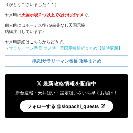
りがとうございました＾＾）
ヤメ時は
天国示唆２つ以上でなければヤメ
で。
個人的にはボーナス後7G前兆なし天国示唆、
結構注目しています♪
ヤメ時詳細はこちらからどうぞ。
→
サラリーマン番長 ヤメ時・天国示唆解析まとめ【随時更新】
押忍!サラリーマン番長 攻略まとめ
𝕏 最新攻略情報を配信中
新台速報・天井狙い・設定狙いをいち早くお届け！
フォローする @slopachi_quests