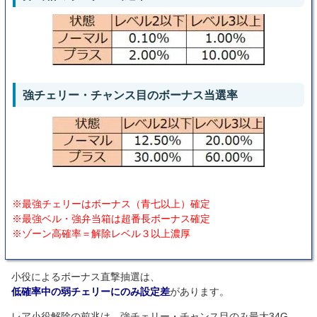
強チェリー・チャンス目のボーナス当選率
※最強チェリーはボーナス（青七以上）確定
※最強ベル・強弁当箱は超番長ボーナス確定
※ゾーン高確率＝解除レベル３以上濃厚
小役によるボーナス直撃抽選は、
低確率中の弱チェリーにのみ設定差
があります。
レア小役解除の前兆は、強チェリー・チャンス目のみ最大34G