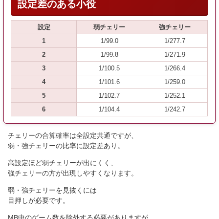
設定差のある小役
設定
弱チェリー
強チェリー
1
1/99.0
1/277.7
2
1/99.8
1/271.9
3
1/100.5
1/266.4
4
1/101.6
1/259.0
5
1/102.7
1/252.1
6
1/104.4
1/242.7
チェリーの合算確率は全設定共通ですが、
弱・強チェリーの比率に設定差あり。
高設定ほど弱チェリーが出にくく、
強チェリーの方が出現しやすくなります。
弱・強チェリーを見抜くには
目押しが必要です。
MB中のゲーム数を除外する必要がありますが、