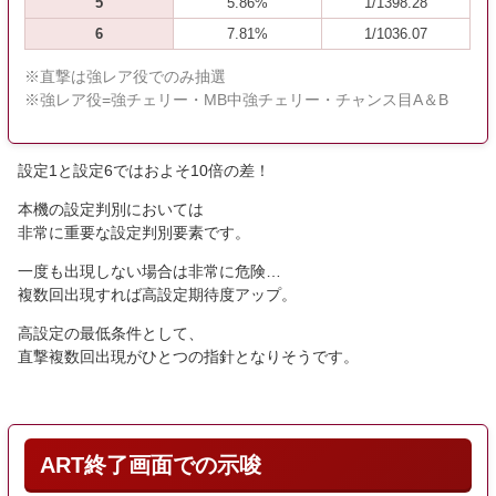
5
5.86%
1/1398.28
6
7.81%
1/1036.07
※直撃は強レア役でのみ抽選
※強レア役=強チェリー・MB中強チェリー・チャンス目A＆B
設定1と設定6ではおよそ10倍の差！
本機の設定判別においては
非常に重要な設定判別要素です。
一度も出現しない場合は非常に危険…
複数回出現すれば高設定期待度アップ。
高設定の最低条件として、
直撃複数回出現がひとつの指針となりそうです。
ART終了画面での示唆