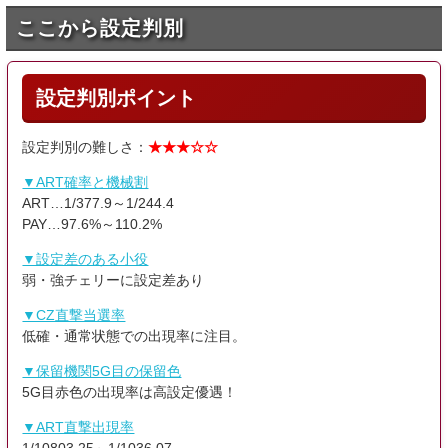
ここから設定判別
設定判別ポイント
設定判別の難しさ：
★★★☆☆
▼ART確率と機械割
ART…1/377.9～1/244.4
PAY…97.6%～110.2%
▼設定差のある小役
弱・強チェリーに設定差あり
▼CZ直撃当選率
低確・通常状態での出現率に注目。
▼保留機関5G目の保留色
5G目赤色の出現率は高設定優遇！
▼ART直撃出現率
1/10803.25～1/1036.07