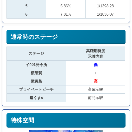
5
5.86%
1/1398.28
6
7.81%
1/1036.07
通常時のステージ
高確期待度
ステージ
示唆内容
イ401発令所
低
横須賀
↓
硫黄島
高
プライベートビーチ
高確示唆
霧くまs
前兆示唆
特殊空間