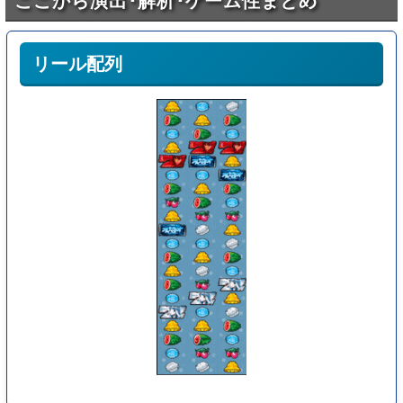
ここから演出･解析･ゲーム性まとめ
リール配列