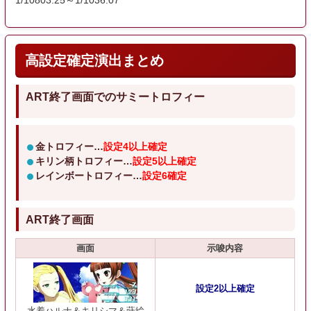
高設定確定演出まとめ
ART終了画面でのサミートロフィー
金トロフィー…
設定4以上確定
キリン柄トロフィー…
設定5以上確定
レインボートロフィー…
設定6確定
ART終了画面
画面
示唆内容
設定2以上確定
水着ハルナ＆キリシマ＆蒔絵