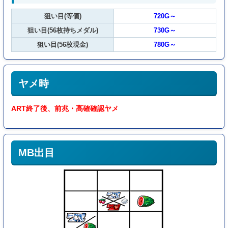
狙い目(等価)
720G～
狙い目(56枚持ちメダル)
730G～
狙い目(56枚現金)
780G～
ヤメ時
ART終了後、前兆・高確確認ヤメ
MB出目