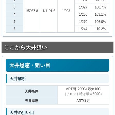
2
1/351
99.2%
3
1/327
100.7%
1/5957.8
1/1191.6
1/993
4
1/298
103.1%
5
1/270
106.0%
6
1/244
110.2%
ここから天井狙い
天井恩恵・狙い目
天井解析
ART間1200G+最大16G
天井条件
(リセット時は最大800G)
天井恩恵
ART確定
天井の狙い目