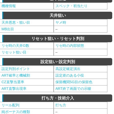
機種情報
スペック・初当たり
天井狙い
天井恩恵・狙い目
ヤメ時
MB出目
–
リセット狙い・リセット判別
リセ時の天井G数
リセ時の内部状態
リセット狙い目
–
設定狙い･設定判別
設定判別ポイント
高設定確定演出
ART確率と機械割
設定差のある小役
CZ直撃当選率
保留機関5G目の保留色
ART直撃出現率
ART終了画面での示唆
打ち方・技術介入
リール配列
打ち方
純ボーナスの種類
–