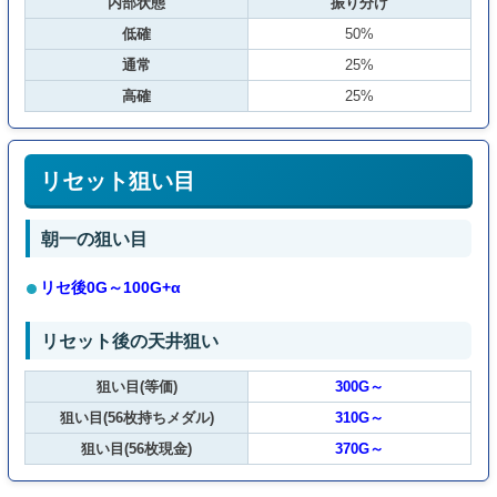
内部状態
振り分け
低確
50%
通常
25%
高確
25%
リセット狙い目
朝一の狙い目
リセ後0G～100G+α
リセット後の天井狙い
狙い目(等価)
300G～
狙い目(56枚持ちメダル)
310G～
狙い目(56枚現金)
370G～