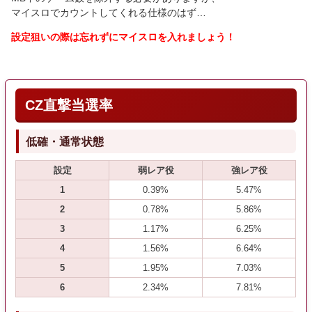
マイスロでカウントしてくれる仕様のはず…
設定狙いの際は忘れずにマイスロを入れましょう！
CZ直撃当選率
低確・通常状態
設定
弱レア役
強レア役
1
0.39%
5.47%
2
0.78%
5.86%
3
1.17%
6.25%
4
1.56%
6.64%
5
1.95%
7.03%
6
2.34%
7.81%