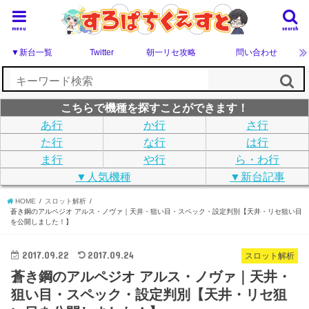
menu
search
▼新台一覧
Twitter
朝一リセ攻略
問い合わせ
こちらで機種を探すことができます！
あ行
か行
さ行
た行
な行
は行
ま行
や行
ら・わ行
▼人気機種
▼新台記事
HOME
スロット解析
蒼き鋼のアルペジオ アルス・ノヴァ｜天井・狙い目・スペック・設定判別【天井・リセ狙い目
を公開しました！】
2017.09.22
2017.09.24
スロット解析
蒼き鋼のアルペジオ アルス・ノヴァ｜天井・
狙い目・スペック・設定判別【天井・リセ狙