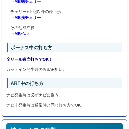
⇒
MB弱チェリー
チェリー+上記以外の停止形
⇒
MB強チェリー
その他成立役
⇒
MBベル
ボーナス中の打ち方
全リール適当打ちでOK！
カットイン発生時のみBAR狙い。
ART中の打ち方
ナビ発生時は必ずナビに従う。
ナビ非発生時は通常時と同じ打ち方でOK。