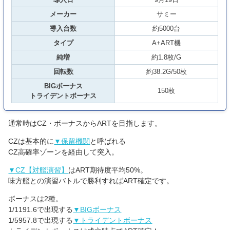
メーカー
サミー
導入台数
約5000台
タイプ
A+ART機
純増
約1.8枚/G
回転数
約38.2G/50枚
BIGボーナス
150枚
トライデントボーナス
通常時はCZ・ボーナスからARTを目指します。
CZは基本的に
▼保留機関
と呼ばれる
CZ高確率ゾーンを経由して突入。
▼CZ【対艦演習】
はART期待度平均50%。
味方艦との演習バトルで勝利すればART確定です。
ボーナスは2種。
1/1191.6で出現する
▼BIGボーナス
1/5957.8で出現する
▼トライデントボーナス