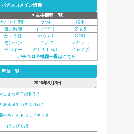
パチスロメイン機種
▼主要機種一覧
カバネリ海門
北斗
転生
東京喰種
ｺﾞｯﾄﾞｲｰﾀｰ
乙女5
かぐや様
からくり
GOD
モンハン
ヴヴヴ2
マギレコ
モンキー
沖ﾄﾞｷ!ｺﾞｰﾙﾄﾞ
ジャグ系
パチスロ全機種一覧はこちら
新台一覧
2026年8月3日
やじきた道中記参る！
とある魔術の禁書目録2
邪神ちゃんドロップキック
すーぱぁびん娘