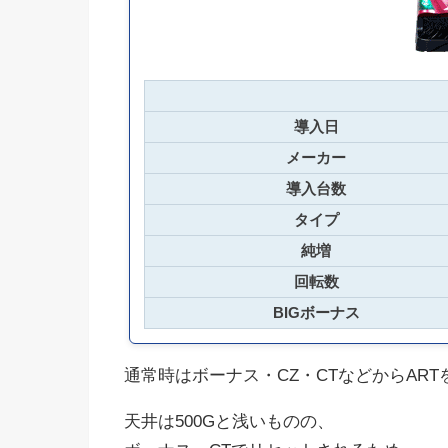
導入日
メーカー
導入台数
タイプ
純増
回転数
BIGボーナス
通常時はボーナス・CZ・CTなどからART
天井は500Gと浅いものの、