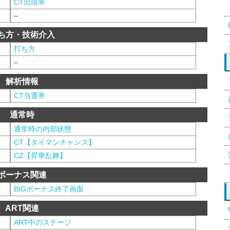
CT出現率
–
ち方・技術介入
打ち方
–
解析情報
CT当選率
通常時
通常時の内部状態
CT【タイマンチャンス】
CZ【昇華乱舞】
ボーナス関連
BIGボーナス終了画面
ART関連
ART中のステージ