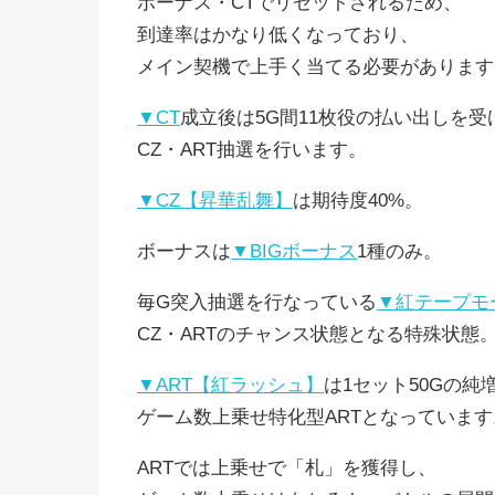
ボーナス・CTでリセットされるため、
到達率はかなり低くなっており、
メイン契機で上手く当てる必要があります
▼CT
成立後は5G間11枚役の払い出しを受
CZ・ART抽選を行います。
▼CZ【昇華乱舞】
は期待度40%。
ボーナスは
▼BIGボーナス
1種のみ。
毎G突入抽選を行なっている
▼紅テープモ
CZ・ARTのチャンス状態となる特殊状態
▼ART【紅ラッシュ】
は1セット50Gの純増
ゲーム数上乗せ特化型ARTとなっています
ARTでは上乗せで「札」を獲得し、