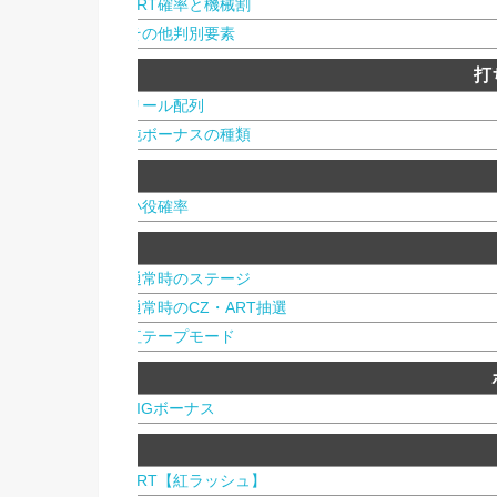
ART確率と機械割
その他判別要素
打
リール配列
純ボーナスの種類
小役確率
通常時のステージ
通常時のCZ・ART抽選
紅テープモード
BIGボーナス
ART【紅ラッシュ】