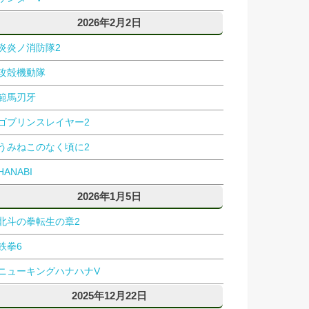
2026年2月2日
炎炎ノ消防隊2
攻殻機動隊
範馬刃牙
ゴブリンスレイヤー2
うみねこのなく頃に2
HANABI
2026年1月5日
北斗の拳転生の章2
鉄拳6
ニューキングハナハナV
2025年12月22日