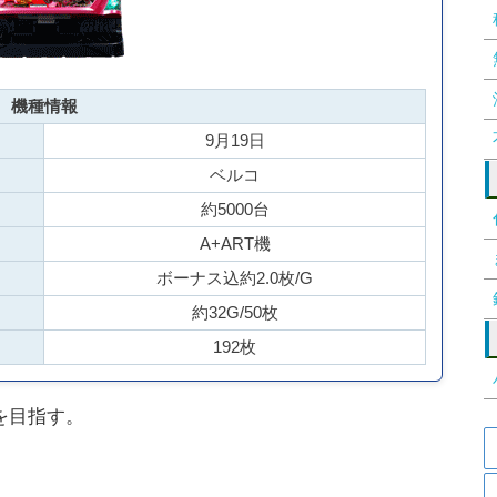
機種情報
9月19日
ベルコ
約5000台
A+ART機
ボーナス込約2.0枚/G
約32G/50枚
192枚
を目指す。