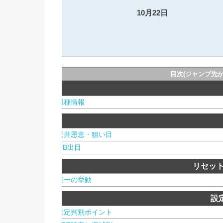
10月22日
目次(ジャンプ先
機種情報
天井恩恵・狙い目
MB出目
リセッ
朝一の挙動
設
設定判別ポイント