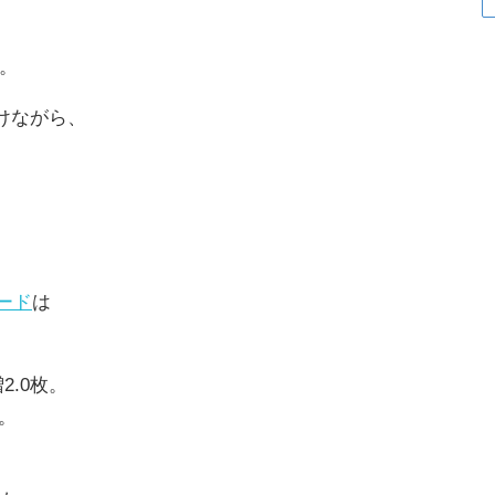
。
けながら、
ード
は
。
2.0枚。
。