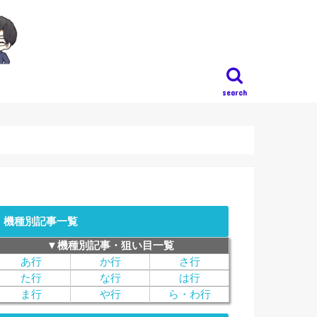
search
機種別記事一覧
▼機種別記事・狙い目一覧
あ行
か行
さ行
た行
な行
は行
ま行
や行
ら・わ行