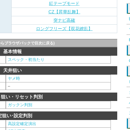
紅テープモード
CZ【昇華乱舞】
突ナビ高確
ロングフリーズ【双花繚乱】
からブラウザバックで目次に戻る)
基本情報
スペック・初当たり
天井狙い
ヤメ時
–
ト狙い・リセット判別
ガックン判別
定狙い･設定判別
高設定確定演出