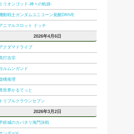
ミリオンゴッド-神々の軌跡-
機動戦士ガンダムユニコーン覚醒DRIVE
アニマルスロット ドッチ
2026年4月6日
アクダマドライブ
真打吉宗
ヨルムンガンド
虚構推理
異世界かるてっと
トリプルクラウンセブン
2026年3月2日
甲鉄城のカバネリ海門決戦
サンダーV