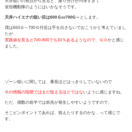
天井狙いの視点から見ると、振り分けが均等すぎて
攻殻機動隊のようにはいかなそうです。
天井ハイエナの狙い目は600Ｇor700G～
とします。
僕は650Ｇ～700Ｇ付近は手を出さないでおこうかと考えていまし
たが、
実践値を見ると700-800でも33％あるようなので、ＧＯ
かと感じ
ました。
ゾーン狙いに関しては、番長ほどはっきりしていないので
今の情報の段階ではまだ狙えるほどではな
いように感じますね。
ただ、偶数の前半では前兆が発生しやすいようですので、
そこピンポイントであれば、狙えたりするのかな…って感じで
す。