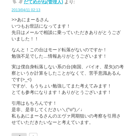
だてめがね(管理人)
より:
2013/04/11 02:13
>>あにまーるさん
いつもお世話になってます！
先日はメールで相談に乗っていただきありがとうござ
いました！！
なんと！この台はモード転落がないのですか！
勉強不足でした…情報ありがとうございます！
実は僕自身転落しない系の台(南国、バイオ、星矢)の考
察というか計算をしたことがなくて、苦手意識あるん
です(>_<)
ですが、もうちょい勉強してまた考えてみます！
とても参考になります！ありがとうございます！
引用はもちろんです！
是非、是非してください＼(^o^)／♩
私もあにまーるさんのエヴァ周期狙いの考察を引用さ
せていただきたいなーと考えています。