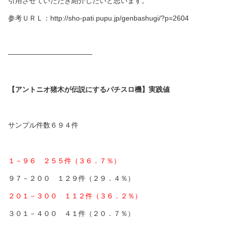
引用させていただき紹介したいと思います。
参考ＵＲＬ：http://sho-pati.pupu.jp/genbashugi/?p=2604
————————————
【アントニオ猪木が伝説にするパチスロ機】実践値
サンプル件数６９４件
１－９６ ２５５件（３６．７％）
９７－２００ １２９件（２９．４％）
２０１－３００ １１２件（３６．２％）
３０１－４００ ４１件（２０．７％）