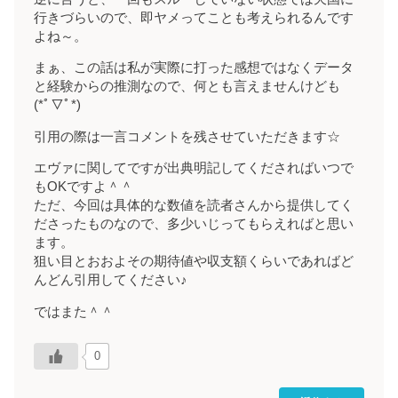
行きづらいので、即ヤメってことも考えられるんです
よね～。
まぁ、この話は私が実際に打った感想ではなくデータ
と経験からの推測なので、何とも言えませんけども
(*ﾟ▽ﾟ*)
引用の際は一言コメントを残させていただきます☆
エヴァに関してですが出典明記してくださればいつで
もOKですよ＾＾
ただ、今回は具体的な数値を読者さんから提供してく
ださったものなので、多少いじってもらえればと思い
ます。
狙い目とおおよその期待値や収支額くらいであればど
んどん引用してください♪
ではまた＾＾
0