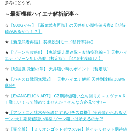
参考にどうぞ。
～最新機種ハイエナ解析記事～
☆
【500Gから】【新鬼武者再臨】の天井狙い期待値考察2【期待
値があるかも！？】
★
【新鬼武者再臨】 契機役別モード移行率詳細
★
【ゾーンも攻略!!】【鬼浜爆走愚連隊～友情挽歌編～】天井ハイ
エナ・ゾーン狙い考察（暫定版）【4/19実践値も!!】
☆
【戦国嵐 覚醒の章】 天井狙い時のポイント（暫定版）
★
【パチスロ戦国無双2】 天井ハイエナ解析 天井到達時は89%
継続!!
☆
【EVANGELION ART】 CZ期待値狙い立ち回り方～エヴァＡＲ
Ｔ難しい！って諦めてませんか？そんな方必見です♪～
★
【アントニオ猪木が伝説にするパチスロ機】 実践値からみるゾ
ーン･天井期待値狙い考察 ゾーン狙いは喰えるのか?!
☆
【完全版】【ミリオンゴッドゼウスver】朝イチリセット期待値