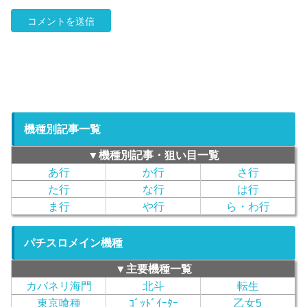
機種別記事一覧
▼機種別記事・狙い目一覧
あ行
か行
さ行
た行
な行
は行
ま行
や行
ら・わ行
パチスロメイン機種
▼主要機種一覧
カバネリ海門
北斗
転生
東京喰種
ｺﾞｯﾄﾞｲｰﾀｰ
乙女5