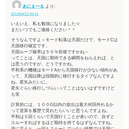
あにまーる
より:
2013/04/12 00:41
いえいえ、私も勉強になりました☆
またいつでもご連絡ください＾＾
そうなんですよ～モード転落は天国だけで、モードCは
天国移行確定です。
天国ループ確率は５０％前後ですかね～
ってことは、天国に期待できる瞬間をねらえれば、と
は思うのですが、どうですかね。
平和系の機種はモードAから天国移行が少ない傾向があ
って、天国以降は段階的に移行するタイプなんですよ
ね。星矢みたいに。
星矢ぐらい移行しづらいってことはないはずですけど
も笑
計算的には、１００G以内の放出は最大何回外れるか
って逆算を履歴で見れたらいいと思うんですよね。
平和は５回くらいで天国行くことが多いので、自ずと
スルーすればするほど期待を持てるはずなんですね。
逆に言うと、一回もスルーしていない状態では天国に