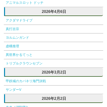
アニマルスロット ドッチ
2026年4月6日
アクダマドライブ
真打吉宗
ヨルムンガンド
虚構推理
異世界かるてっと
トリプルクラウンセブン
2026年3月2日
甲鉄城のカバネリ海門決戦
サンダーV
2026年2月2日