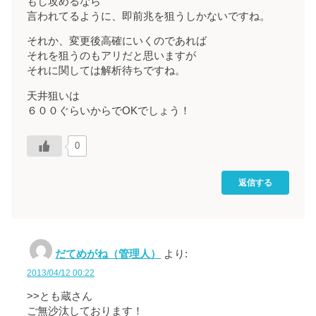
もし攻めるなら
言われてるように、即前兆を狙うしかないですね。
それか、変更後高確にいくのであれば
それを狙うのもアリだと思いますが
それに関しては解析待ちですね。
天井狙いは
６００ぐらいからでOKでしょう！
0
返信する
だてめがね（管理人）
より:
2013/04/12 00:22
>>とも蔵さん
ご無沙汰しております！