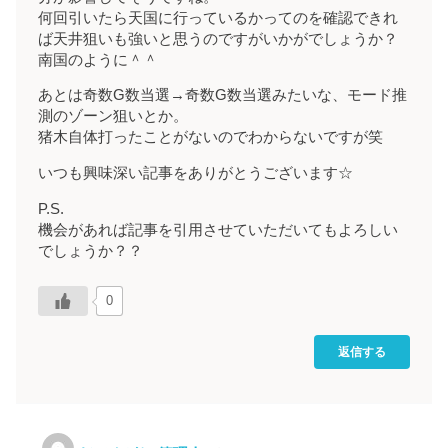
何回引いたら天国に行っているかってのを確認できれ
ば天井狙いも強いと思うのですがいかがでしょうか？
南国のように＾＾
あとは奇数G数当選→奇数G数当選みたいな、モード推
測のゾーン狙いとか。
猪木自体打ったことがないのでわからないですが笑
いつも興味深い記事をありがとうございます☆
P.S.
機会があれば記事を引用させていただいてもよろしい
でしょうか？？
0
返信する