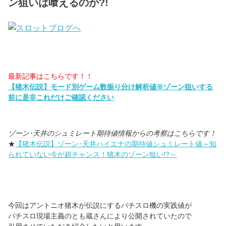
ン狙いは喰えるのか?!
最新記事はこちらです！！
【猪木伝説】モード別ゲーム数振り分け解析値※ゾーン狙いする
前に是非これだけご確認ください
ゾーン･天井のシュミレート期待値情報からの考察はこちらです！
★
【猪木伝説】ゾーン･天井ハイエナの期待値シュミレート値～知
られていない今が超チャンス！猪木のゾーン狙い!?～
今回はアントニオ猪木が伝説にするパチスロ機の実践値が
パチスロ現場主義のとも蔵さんにより公開されていたので