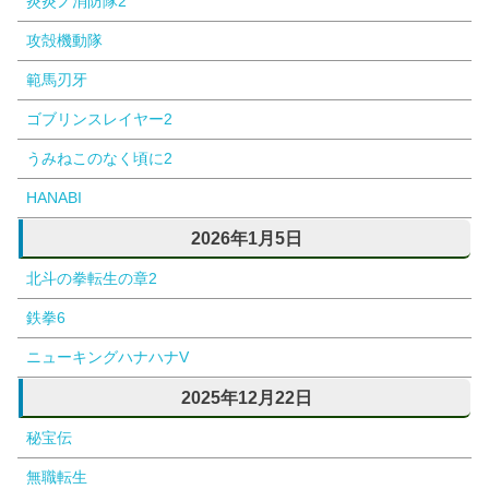
炎炎ノ消防隊2
攻殻機動隊
範馬刃牙
ゴブリンスレイヤー2
うみねこのなく頃に2
HANABI
2026年1月5日
北斗の拳転生の章2
鉄拳6
ニューキングハナハナV
2025年12月22日
秘宝伝
無職転生