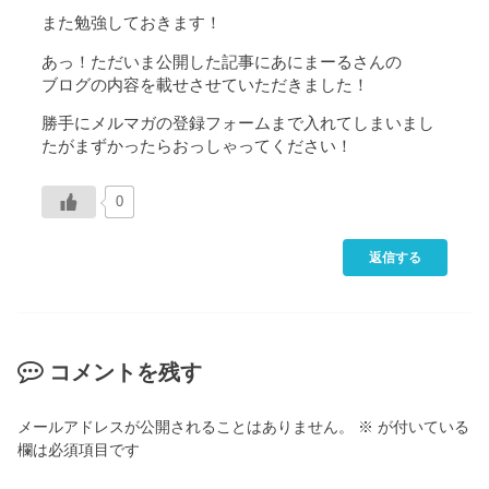
また勉強しておきます！
あっ！ただいま公開した記事にあにまーるさんの
ブログの内容を載せさせていただきました！
勝手にメルマガの登録フォームまで入れてしまいまし
たがまずかったらおっしゃってください！
0
返信する
コメントを残す
メールアドレスが公開されることはありません。
※
が付いている
欄は必須項目です