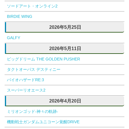
ソードアート・オンライン2
BIRDIE WING
2026年5月25日
GALFY
2026年5月11日
ビッグドリーム THE GOLDEN PUSHER
タクトオーパス デスティニー
バイオハザードRE:3
スーパーリオエース2
2026年4月20日
ミリオンゴッド-神々の軌跡-
機動戦士ガンダムユニコーン覚醒DRIVE