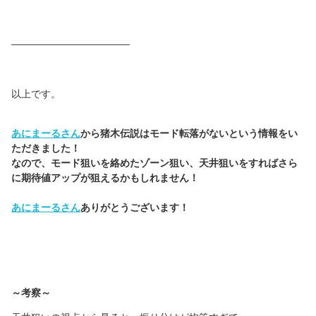
————————————
以上です。
あにまーるさん
から猪木伝説はモード転落がないという情報をい
ただきました！
なので、モード狙いを絡めたゾーン狙い、天井狙いをすればさら
に期待値アップが狙えるかもしれません！
あにまーるさん
ありがとうございます！
～考察～