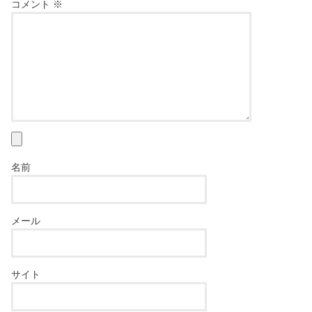
コメント
※
名前
メール
サイト