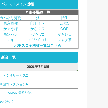
パチスロメイン機種
▼主要機種一覧
カバネリ海門
北斗
転生
東京喰種
ｺﾞｯﾄﾞｲｰﾀｰ
乙女5
かぐや様
からくり
GOD
モンハン
ヴヴヴ2
マギレコ
モンキー
沖ﾄﾞｷ!ｺﾞｰﾙﾄﾞ
ジャグ系
パチスロ全機種一覧はこちら
新台一覧
2026年7月6日
からくりサーカス2
戦国コレクション6
ULTRAMAN 最終決戦
ヤバチバ