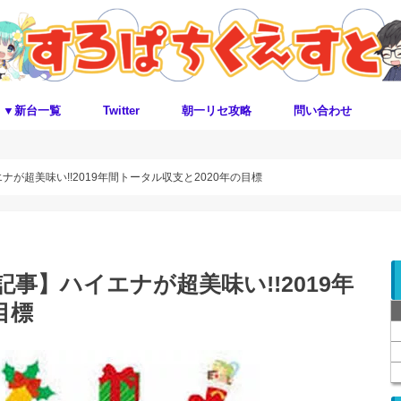
▼新台一覧
Twitter
朝一リセ攻略
問い合わせ
エナが超美味い!!2019年間トータル収支と2020年の目標
支記事】ハイエナが超美味い!!2019年
目標