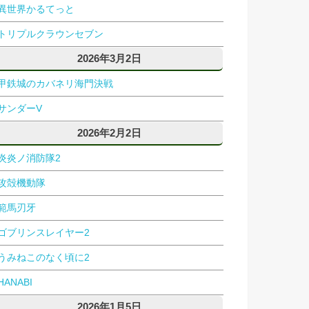
異世界かるてっと
トリプルクラウンセブン
2026年3月2日
甲鉄城のカバネリ海門決戦
サンダーV
2026年2月2日
炎炎ノ消防隊2
攻殻機動隊
範馬刃牙
ゴブリンスレイヤー2
うみねこのなく頃に2
HANABI
2026年1月5日