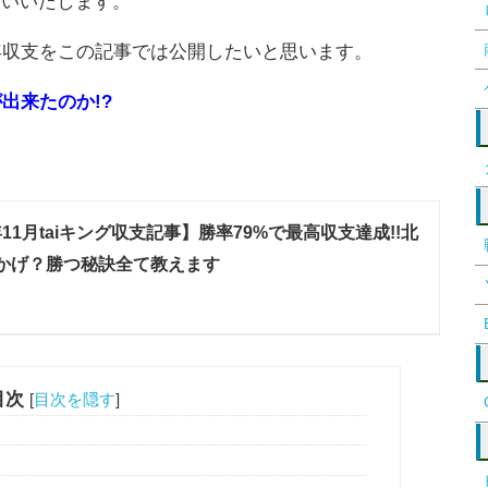
願いいたします。
の年収支をこの記事では公開したいと思います。
出来たのか!?
年11月taiキング収支記事】勝率79%で最高収支達成!!北
かげ？勝つ秘訣全て教えます
目次
[
目次を隠す
]