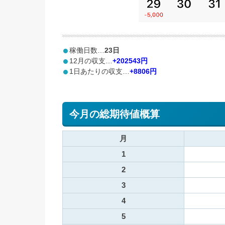
稼働日数…
23日
12月の収支…
+202543円
1日あたりの収支…
+8806円
今月の総期待値概算
月
1
2
3
4
5