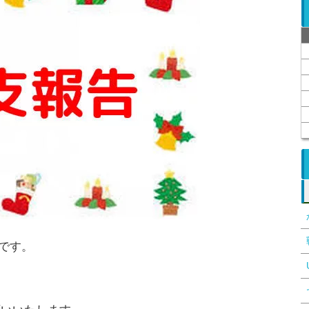
)です。
！