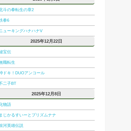
北斗の拳転生の章2
鉄拳6
ニューキングハナハナV
2025年12月22日
秘宝伝
無職転生
沖ドキ！DUOアンコール
不二子BT
2025年12月8日
化物語
まじかるすいーとプリズムナナ
銀河英雄伝説