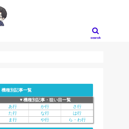
search
機種別記事一覧
▼機種別記事・狙い目一覧
あ行
か行
さ行
た行
な行
は行
ま行
や行
ら・わ行