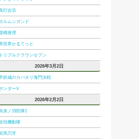
真打吉宗
ヨルムンガンド
虚構推理
異世界かるてっと
トリプルクラウンセブン
2026年3月2日
甲鉄城のカバネリ海門決戦
サンダーV
2026年2月2日
炎炎ノ消防隊2
攻殻機動隊
範馬刃牙