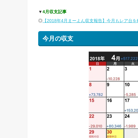
▼
4月収支記事
◎
【2018年4月まーよん収支報告】今月もレア台を稼
今月の収支