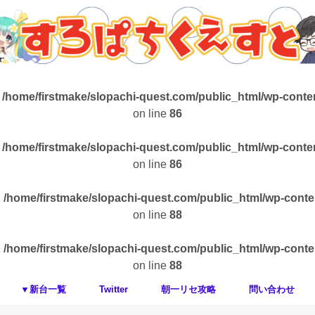
n
/home/firstmake/slopachi-quest.com/public_html/wp-conten
on line
86
n
/home/firstmake/slopachi-quest.com/public_html/wp-conten
on line
86
n
/home/firstmake/slopachi-quest.com/public_html/wp-conten
on line
88
n
/home/firstmake/slopachi-quest.com/public_html/wp-conten
on line
88
▼新台一覧
Twitter
朝一リセ攻略
問い合わせ