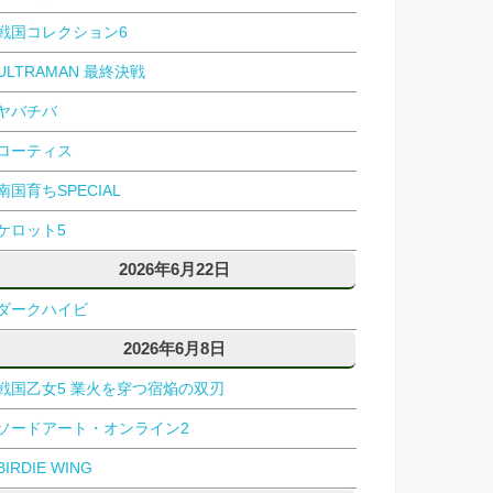
戦国コレクション6
ULTRAMAN 最終決戦
ヤバチバ
ローティス
南国育ちSPECIAL
ケロット5
2026年6月22日
ダークハイビ
2026年6月8日
戦国乙女5 業火を穿つ宿焔の双刃
ソードアート・オンライン2
BIRDIE WING