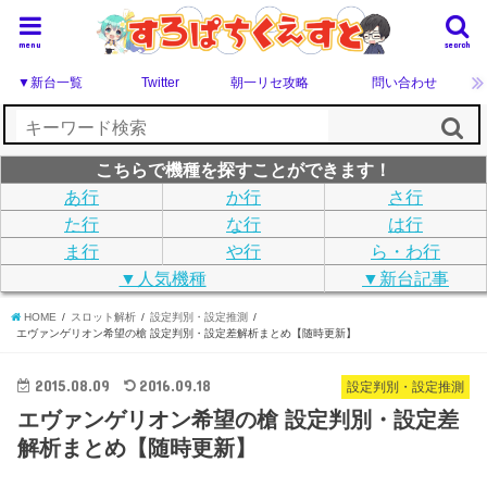
menu
search
▼新台一覧
Twitter
朝一リセ攻略
問い合わせ
こちらで機種を探すことができます！
あ行
か行
さ行
た行
な行
は行
ま行
や行
ら・わ行
▼人気機種
▼新台記事
HOME
スロット解析
設定判別・設定推測
エヴァンゲリオン希望の槍 設定判別・設定差解析まとめ【随時更新】
2015.08.09
2016.09.18
設定判別・設定推測
エヴァンゲリオン希望の槍 設定判別・設定差
解析まとめ【随時更新】