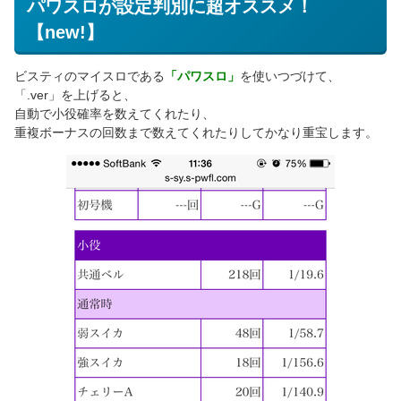
パワスロが設定判別に超オススメ！
【new!】
ビスティのマイスロである
「パワスロ」
を使いつづけて、
「.ver」を上げると、
自動で小役確率を数えてくれたり、
重複ボーナスの回数まで数えてくれたりしてかなり重宝します。