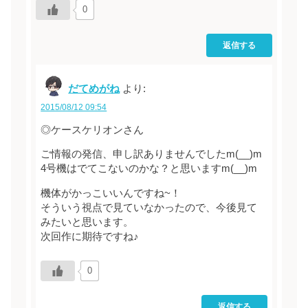
0
返信する
だてめがね
より:
2015/08/12 09:54
◎ケースケリオンさん
ご情報の発信、申し訳ありませんでしたm(__)m
4号機はでてこないのかな？と思いますm(__)m
機体がかっこいいんですね~！
そういう視点で見ていなかったので、今後見て
みたいと思います。
次回作に期待ですね♪
0
返信する