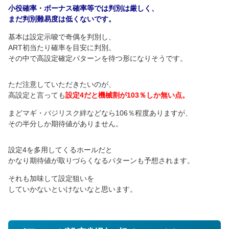
小役確率・ボーナス確率等では判別は厳しく、
まだ判別難易度は低くないです。
基本は設定示唆で奇偶を判別し、
ART初当たり確率を目安に判別。
その中で高設定確定パターンを待つ形になりそうです。
ただ注意していただきたいのが、
高設定と言っても
設定4だと機械割が103％しか無い点。
まどマギ・バジリスク絆などなら106％程度ありますが、
その半分しか期待値がありません。
設定4を多用してくるホールだと
かなり期待値が取りづらくなるパターンも予想されます。
それも加味して設定狙いを
していかないといけないなと思います。