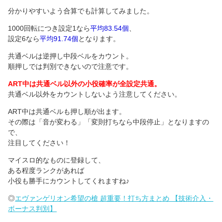
分かりやすいよう合算でも計算してみました。
1000回転につき設定1なら
平均83.54個
、
設定6なら
平均91.74個
となります。
共通ベルは逆押し中段ベルをカウント。
順押しでは判別できないので注意です。
ART中は共通ベル以外の小役確率が全設定共通。
共通ベル以外をカウントしないよう注意してください。
ART中は共通ベルも押し順が出ます。
その際は「音が変わる」「変則打ちなら中段停止」となりますの
で、
注目してください！
マイスロ的なものに登録して、
ある程度ランクがあれば
小役も勝手にカウントしてくれますね♪
◎
エヴァンゲリオン希望の槍 超重要！打ち方まとめ 【技術介入・
ボーナス判別】