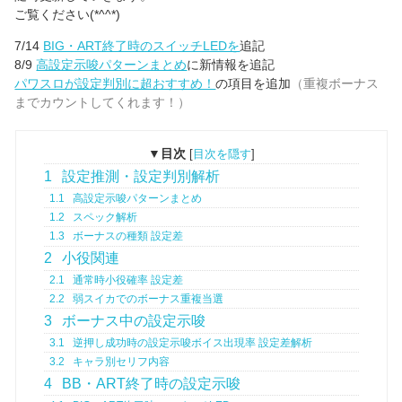
ご覧ください(*^^*)
7/14
BIG・ART終了時のスイッチLEDを
追記
8/9
高設定示唆パターンまとめ
に新情報を追記
パワスロが設定判別に超おすすめ！
の項目を追加
（重複ボーナス
までカウントしてくれます！）
▼目次
[
目次を隠す
]
1
設定推測・設定判別解析
1.1
高設定示唆パターンまとめ
1.2
スペック解析
1.3
ボーナスの種類 設定差
2
小役関連
2.1
通常時小役確率 設定差
2.2
弱スイカでのボーナス重複当選
3
ボーナス中の設定示唆
3.1
逆押し成功時の設定示唆ボイス出現率 設定差解析
3.2
キャラ別セリフ内容
4
BB・ART終了時の設定示唆