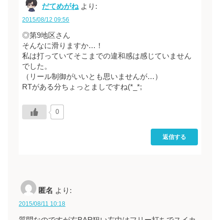
だてめがね
より:
2015/08/12 09:56
◎第9地区さん
そんなに滑りますか…！
私は打っていてそこまでの違和感は感じていません
でした。
（リール制御がいいとも思いませんが…）
RTがある分ちょっとましですね(*_*;
0
返信する
匿名
より:
2015/08/11 10:18
質問なのですが右BAR狙い左中はフリー打ちでスイカ