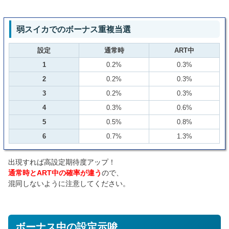
弱スイカでのボーナス重複当選
設定
通常時
ART中
1
0.2%
0.3%
2
0.2%
0.3%
3
0.2%
0.3%
4
0.3%
0.6%
5
0.5%
0.8%
6
0.7%
1.3%
出現すれば高設定期待度アップ！
通常時とART中の確率が違う
ので、
混同しないように注意してください。
ボーナス中の設定示唆