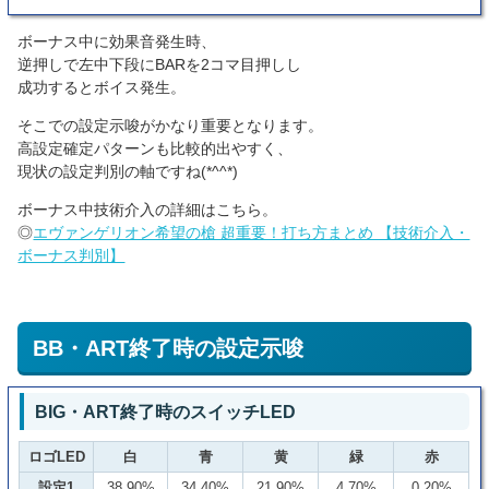
ボーナス中に効果音発生時、
逆押しで左中下段にBARを2コマ目押しし
成功するとボイス発生。
そこでの設定示唆がかなり重要となります。
高設定確定パターンも比較的出やすく、
現状の設定判別の軸ですね(*^^*)
ボーナス中技術介入の詳細はこちら。
◎
エヴァンゲリオン希望の槍 超重要！打ち方まとめ 【技術介入・
ボーナス判別】
BB・ART終了時の設定示唆
BIG・ART終了時のスイッチLED
ロゴLED
白
青
黄
緑
赤
設定1
38.90%
34.40%
21.90%
4.70%
0.20%