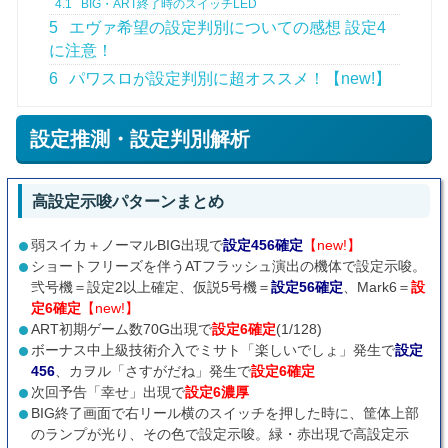
4.1
BIG・ART終了時のスイッチLED
5
エヴァ希望の設定判別についての感想 設定4
に注意！
6
パワスロが設定判別に超オススメ！【new!】
設定推測・設定判別解析
高設定示唆パターンまとめ
弱スイカ＋ノーマルBIG出現で
設定456確定
【new!】
ショートフリーズを伴うATフラッシュ演出の機体で設定示唆。
弐号機＝設定2以上確定、仮説5号機＝
設定56確定
、Mark6＝
設
定6確定
【new!】
ART初期ゲーム数70G出現で
設定6確定
(1/128)
ボーナス中上級技術介入でミサト「楽しいでしょ」発生で
設定
456
、カヲル「さすがだね」発生で
設定6確定
次回予告「幸せ」出現で
設定6濃厚
BIG終了画面で右リール横のスイッチを押した時に、筐体上部
のランプが光り、その色で設定示唆。緑・赤出現で高設定示