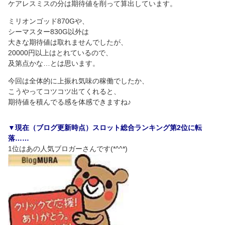
ケアレスミスの分は期待値を削って算出しています。
ミリオンゴッド870Gや、
シーマスター830G以外は
大きな期待値は取れませんでしたが、
20000円以上はとれているので、
及第点かな…とは思います。
今回は全体的に上振れ気味の稼働でしたか、
こうやってコツコツ出てくれると、
期待値を積んでる感を体感できますね♪
▼現在（ブログ更新時点）スロット総合ランキング第2位に転
落……
1位はあの人気ブロガーさんです(*^^*)