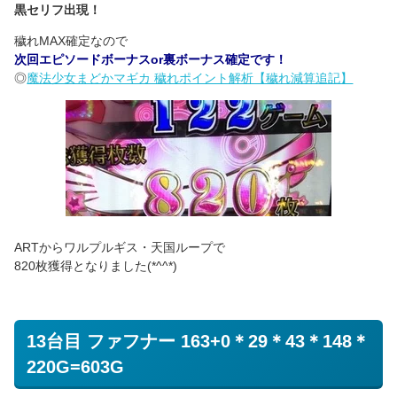
黒セリフ出現！
穢れMAX確定なので
次回エピソードボーナスor裏ボーナス確定です！
◎
魔法少女まどかマギカ 穢れポイント解析【穢れ減算追記】
ARTからワルプルギス・天国ループで
820枚獲得となりました(*^^*)
13台目 ファフナー 163+0＊29＊43＊148＊
220G=603G