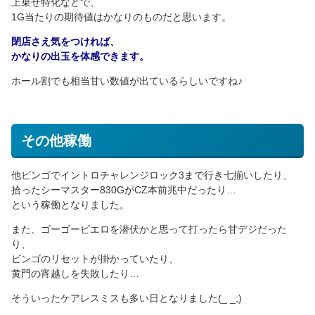
上乗せ特化などで、
1G当たりの期待値はかなりのものだと思います。
閉店さえ気をつければ、
かなりの出玉を体感できます。
ホール割でも相当甘い数値が出ているらしいですね♪
その他稼働
他ビンゴでイントロチャレンジロック3まで行き七揃いしたり、
拾ったシーマスター830GがCZ本前兆中だったり…
という稼働となりました。
また、ゴーゴーピエロを潜伏かと思って打ったら甘デジだった
り、
ビンゴのリセットが掛かっていたり、
黄門の宵越しを失敗したり…
そういったケアレスミスも多い日となりました(_ _;)