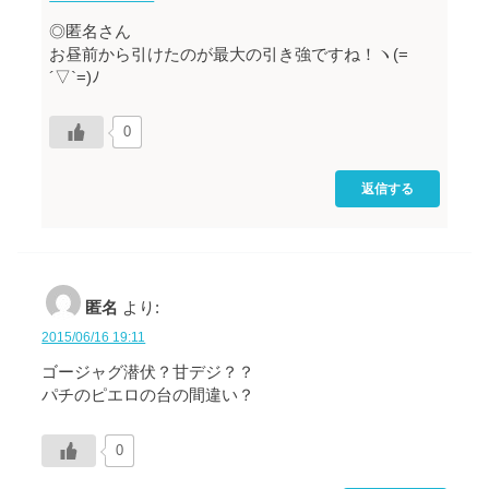
◎匿名さん
お昼前から引けたのが最大の引き強ですね！ヽ(=
´▽`=)ﾉ
0
返信する
匿名
より:
2015/06/16 19:11
ゴージャグ潜伏？甘デジ？？
パチのピエロの台の間違い？
0