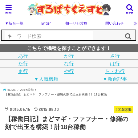
menu
search
▼新台一覧
Twitter
朝一リセ攻略
問い合わせ
こちらで機種を探すことができます！
あ行
か行
さ行
た行
な行
は行
ま行
や行
ら・わ行
▼人気機種
▼新台記事
HOME
2015稼働
【稼働日記】まどマギ・ファフナー・修羅の刻で出玉を構築！計18台稼働
2015.06.16
2015.08.10
2015稼働
【稼働日記】まどマギ・ファフナー・修羅の
刻で出玉を構築！計18台稼働