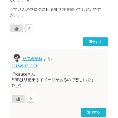
い。。。ｗ
だてさんのブログにヒキヨワ自慢書いてもアレです
が。。。
0
返信する
だてめがね
より:
2015/06/17 12:04
◎kisukeさん
SBBは結構乗るイメージがあるので悲しいです…
(>_<)
0
返信する