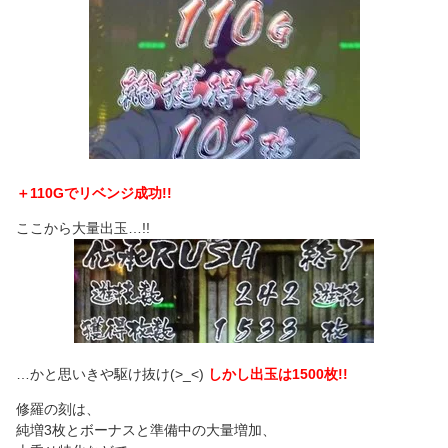
＋110Gでリベンジ成功!!
ここから大量出玉…!!
…かと思いきや駆け抜け(>_<)
しかし出玉は1500枚!!
修羅の刻は、
純増3枚とボーナスと準備中の大量増加、