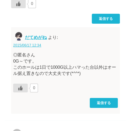
0
返信する
だてめがね
より:
2015/06/17 12:34
◎匿名さん
0G～です。
このホールは1日で1000G以上ハマった台以外はオー
ル据え置きなので大丈夫です(*^^*)
0
返信する