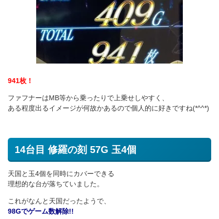
941枚！
ファフナーはMB等から乗ったりで上乗せしやすく、
ある程度出るイメージが何故かあるので個人的に好きですね(*^^*)
14台目 修羅の刻 57G 玉4個
天国と玉4個を同時にカバーできる
理想的な台が落ちていました。
これがなんと天国だったようで、
98Gでゲーム数解除!!