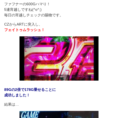
ファフナーの600Gハマり！
5連宵越しですね(^o^;)
毎日の宵越しチェックの賜物です。
CZからARTに突入し、
フェイトゥムラッシュ！
89Gの2倍で178G乗せることに
成功しました！
結果は…