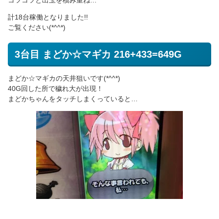
計18台稼働となりました!!
ご覧ください(*^^*)
3台目 まどか☆マギカ 216+433=649G
まどか☆マギカの天井狙いです(*^^*)
40G回した所で穢れ大が出現！
まどかちゃんをタッチしまくっていると…