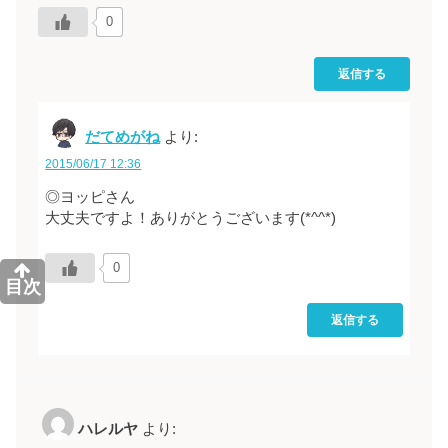
0
返信する
だてめがね
より:
2015/06/17 12:36
◎ヨッピさん
大丈夫ですよ！ありがとうございます(*^^*)
0
目次
返信する
ハレルヤ
より: