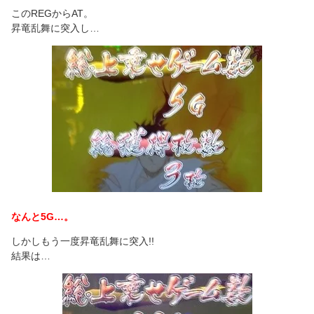
このREGからAT。
昇竜乱舞に突入し…
なんと5G…。
しかしもう一度昇竜乱舞に突入!!
結果は…