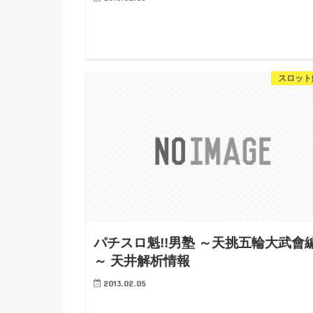
スロット
パチスロ魁!!男塾 ～天挑五輪大武會
～ 天井解析情報
2013.02.05