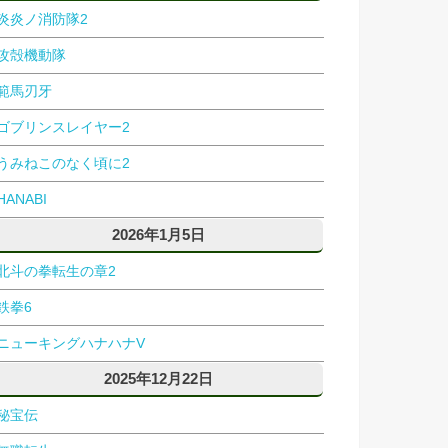
炎炎ノ消防隊2
攻殻機動隊
範馬刃牙
ゴブリンスレイヤー2
うみねこのなく頃に2
HANABI
2026年1月5日
北斗の拳転生の章2
鉄拳6
ニューキングハナハナV
2025年12月22日
秘宝伝