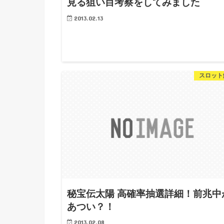
見る狙い目考察をしてみました
2013.02.13
スロット
秘宝伝太陽 高確率抽選詳細！前兆中
あつい？！
2013.02.08