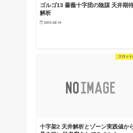
ゴルゴ13 薔薇十字団の陰謀 天井期
解析
2013.02.14
スロット
十字架2 天井解析とゾーン実践値か