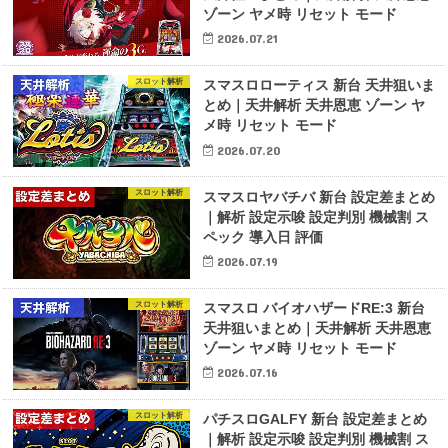
ゾーン ヤメ時 リセット モード
2026.07.21
スロット解析
スマスロローティス 新台 天井狙いま
とめ｜天井解析 天井恩恵 ゾーン ヤ
メ時 リセット モード
2026.07.20
スロット解析
スマスロヤバチバ 新台 設定差まとめ
｜解析 設定示唆 設定判別 機械割 ス
ペック 導入日 評価
2026.07.19
スロット解析
スマスロ バイオハザードRE:3 新台
天井狙いまとめ｜天井解析 天井恩恵
ゾーン ヤメ時 リセット モード
2026.07.16
スロット解析
パチスロGALFY 新台 設定差まとめ
｜解析 設定示唆 設定判別 機械割 ス