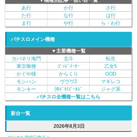
あ行
か行
さ行
た行
な行
は行
ま行
や行
ら・わ行
パチスロメイン機種
▼主要機種一覧
カバネリ海門
北斗
転生
東京喰種
ｺﾞｯﾄﾞｲｰﾀｰ
乙女5
かぐや様
からくり
GOD
モンハン
ヴヴヴ2
マギレコ
モンキー
沖ﾄﾞｷ!ｺﾞｰﾙﾄﾞ
ジャグ系
パチスロ全機種一覧はこちら
新台一覧
2026年8月3日