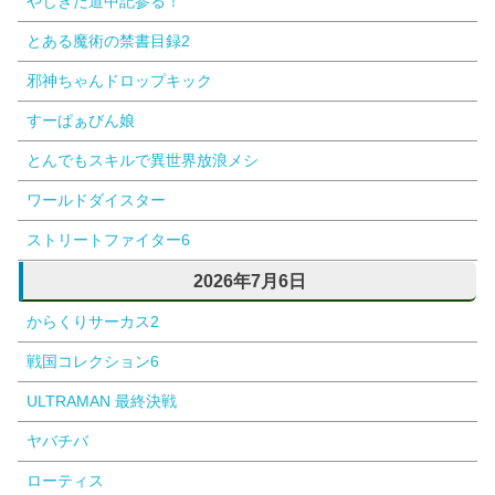
やじきた道中記参る！
とある魔術の禁書目録2
邪神ちゃんドロップキック
すーぱぁびん娘
とんでもスキルで異世界放浪メシ
ワールドダイスター
ストリートファイター6
2026年7月6日
からくりサーカス2
戦国コレクション6
ULTRAMAN 最終決戦
ヤバチバ
ローティス