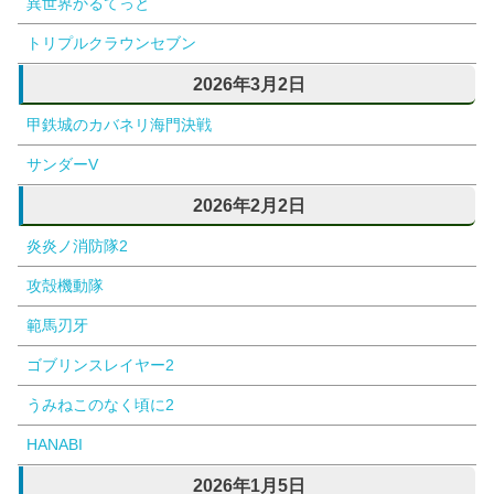
異世界かるてっと
トリプルクラウンセブン
2026年3月2日
甲鉄城のカバネリ海門決戦
サンダーV
2026年2月2日
炎炎ノ消防隊2
攻殻機動隊
範馬刃牙
ゴブリンスレイヤー2
うみねこのなく頃に2
HANABI
2026年1月5日