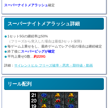
スーパーナイトメアラッシュ
確定
スーパーナイトメアラッシュ詳細
1セット5Gの継続率は50%
（フリーズから突入した場合は最低3セット保障
）
毎ゲーム上乗せをし、最終ゲームでレア小役の場合は継続確定
終了後に
スーパービッグが確定
平均上乗せG数…
約220G
詳細：
サイレントヒル フリーズ確率・恩恵・期待値・動画
リール配列