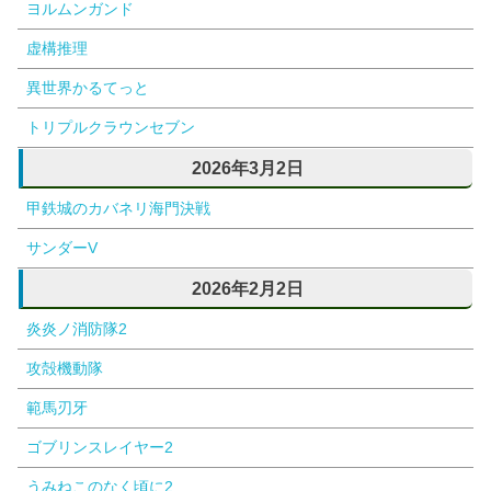
ヨルムンガンド
虚構推理
異世界かるてっと
トリプルクラウンセブン
2026年3月2日
甲鉄城のカバネリ海門決戦
サンダーV
2026年2月2日
炎炎ノ消防隊2
攻殻機動隊
範馬刃牙
ゴブリンスレイヤー2
うみねこのなく頃に2