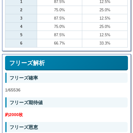
1
87.5%
12.5%
2
75.0%
25.0%
3
87.5%
12.5%
4
75.0%
25.0%
5
87.5%
12.5%
6
66.7%
33.3%
フリーズ解析
フリーズ確率
1/65536
フリーズ期待値
約2000枚
フリーズ恩恵