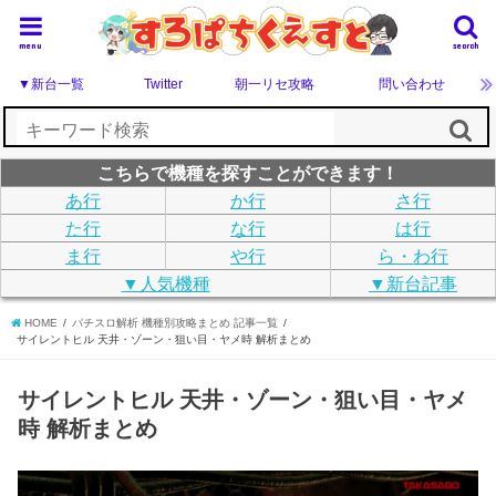
menu
search
▼新台一覧
Twitter
朝一リセ攻略
問い合わせ
こちらで機種を探すことができます！
あ行
か行
さ行
た行
な行
は行
ま行
や行
ら・わ行
▼人気機種
▼新台記事
HOME
パチスロ解析 機種別攻略まとめ 記事一覧
サイレントヒル 天井・ゾーン・狙い目・ヤメ時 解析まとめ
サイレントヒル 天井・ゾーン・狙い目・ヤメ
時 解析まとめ