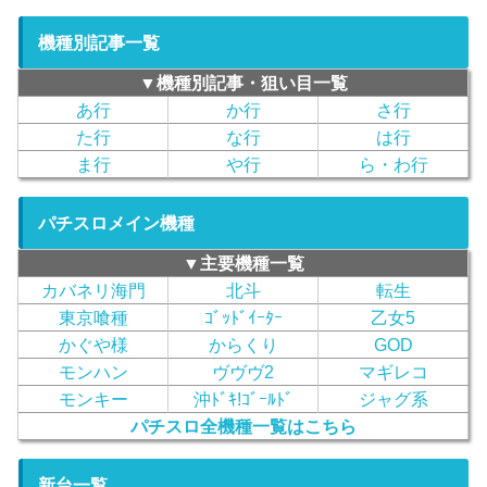
機種別記事一覧
▼機種別記事・狙い目一覧
あ行
か行
さ行
た行
な行
は行
ま行
や行
ら・わ行
パチスロメイン機種
▼主要機種一覧
カバネリ海門
北斗
転生
東京喰種
ｺﾞｯﾄﾞｲｰﾀｰ
乙女5
かぐや様
からくり
GOD
モンハン
ヴヴヴ2
マギレコ
モンキー
沖ﾄﾞｷ!ｺﾞｰﾙﾄﾞ
ジャグ系
パチスロ全機種一覧はこちら
新台一覧