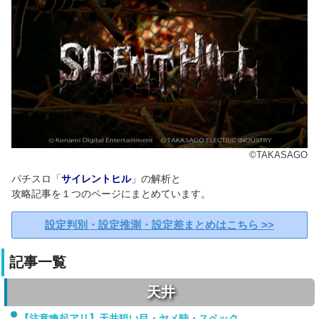
©TAKASAGO
パチスロ「
サイレントヒル
」の解析と
攻略記事を１つのページにまとめています。
設定判別・設定推測・設定差まとめはこちら >>
記事一覧
天井
【注意喚起アリ】天井狙い目・ヤメ時・スペック