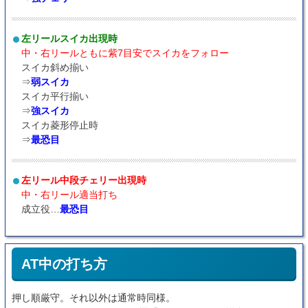
左リールスイカ出現時
中・右リールともに紫7目安でスイカをフォロー
スイカ斜め揃い
⇒
弱スイカ
スイカ平行揃い
⇒
強スイカ
スイカ菱形停止時
⇒
最恐目
左リール中段チェリー出現時
中・右リール適当打ち
成立役…
最恐目
AT中の打ち方
押し順厳守。それ以外は通常時同様。