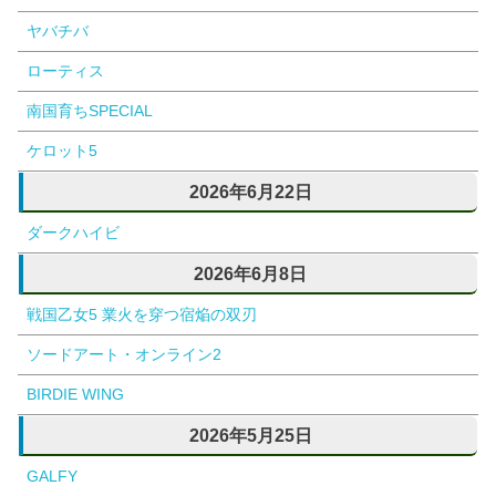
ヤバチバ
ローティス
南国育ちSPECIAL
ケロット5
2026年6月22日
ダークハイビ
2026年6月8日
戦国乙女5 業火を穿つ宿焔の双刃
ソードアート・オンライン2
BIRDIE WING
2026年5月25日
GALFY