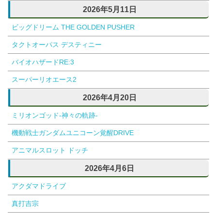
2026年5月11日
ビッグドリーム THE GOLDEN PUSHER
タクトオーパス デスティニー
バイオハザードRE:3
スーパーリオエース2
2026年4月20日
ミリオンゴッド-神々の軌跡-
機動戦士ガンダムユニコーン覚醒DRIVE
アニマルスロット ドッチ
2026年4月6日
アクダマドライブ
真打吉宗