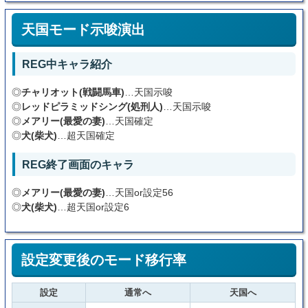
天国モード示唆演出
REG中キャラ紹介
◎
チャリオット(戦闘馬車)
…天国示唆
◎
レッドピラミッドシング(処刑人)
…天国示唆
◎
メアリー(最愛の妻)
…天国確定
◎
犬(柴犬)
…超天国確定
REG終了画面のキャラ
◎
メアリー(最愛の妻)
…天国or設定56
◎
犬(柴犬)
…超天国or設定6
設定変更後のモード移行率
設定
通常へ
天国へ