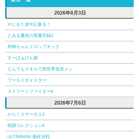
2026年8月3日
やじきた道中記参る！
とある魔術の禁書目録2
邪神ちゃんドロップキック
すーぱぁびん娘
とんでもスキルで異世界放浪メシ
ワールドダイスター
ストリートファイター6
2026年7月6日
からくりサーカス2
戦国コレクション6
ULTRAMAN 最終決戦