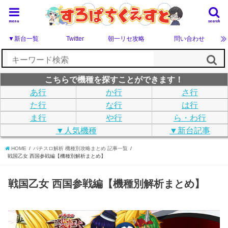
menu
search
▼新台一覧
Twitter
朝一リセ攻略
問い合わせ
こちらで機種を探すことができます！
あ行
か行
さ行
た行
な行
は行
ま行
や行
ら・わ行
▼人気機種
▼新台記事
HOME
パチスロ解析 機種別攻略まとめ 記事一覧
戦国乙女 西国参戦編【機種別解析まとめ】
戦国乙女 西国参戦編【機種別解析まとめ】