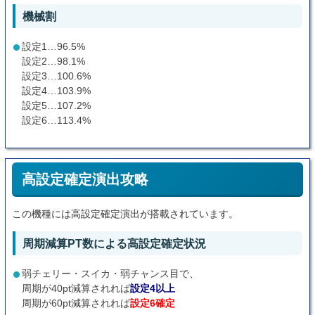
機械割
設定1…96.5%
設定2…98.1%
設定3…100.6%
設定4…103.9%
設定5…107.2%
設定6…113.4%
高設定確定演出攻略
この機種には高設定確定演出が搭載されています。
周期減算PT数による高設定確定状況
弱チェリー・スイカ・弱チャンス目で、
周期が40pt減算されれば
設定4以上
周期が60pt減算されれば
設定6確定