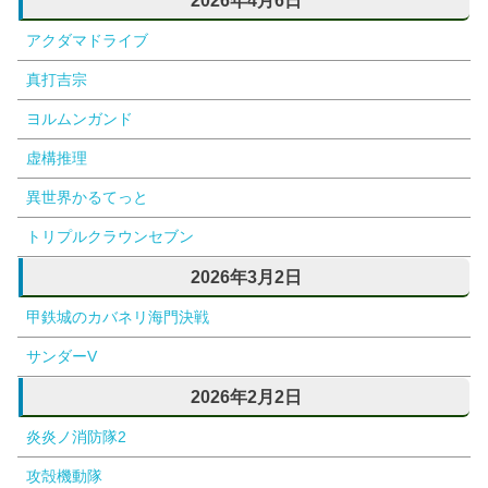
アクダマドライブ
真打吉宗
ヨルムンガンド
虚構推理
異世界かるてっと
トリプルクラウンセブン
2026年3月2日
甲鉄城のカバネリ海門決戦
サンダーV
2026年2月2日
炎炎ノ消防隊2
攻殻機動隊