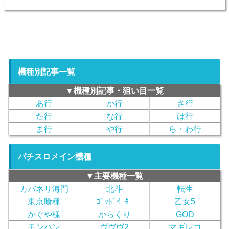
機種別記事一覧
▼機種別記事・狙い目一覧
あ行
か行
さ行
た行
な行
は行
ま行
や行
ら・わ行
パチスロメイン機種
▼主要機種一覧
カバネリ海門
北斗
転生
東京喰種
ｺﾞｯﾄﾞｲｰﾀｰ
乙女5
かぐや様
からくり
GOD
モンハン
ヴヴヴ2
マギレコ