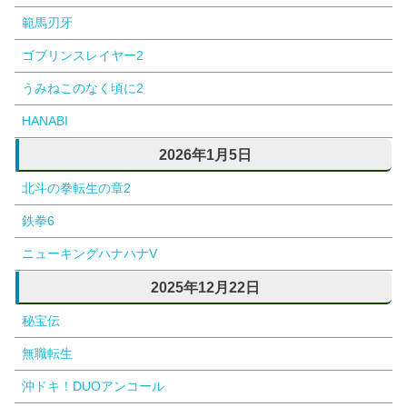
範馬刃牙
ゴブリンスレイヤー2
うみねこのなく頃に2
HANABI
2026年1月5日
北斗の拳転生の章2
鉄拳6
ニューキングハナハナV
2025年12月22日
秘宝伝
無職転生
沖ドキ！DUOアンコール