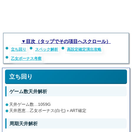
▼目次（タップでその項目へスクロール）
立ち回り
スペック解析
高設定確定演出攻略
乙女ボーナス考察
立ち回り
ゲーム数天井解析
天井ゲーム数…1059G
天井恩恵…乙女ボーナス(白七)＋ART確定
周期天井解析