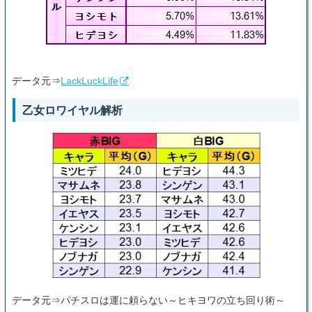
データ元⇒
LackLuckLife
乙女ロワイヤル解析
データ元⇒パチスロは運に頼らない～ヒキヨワの立ち回り術～