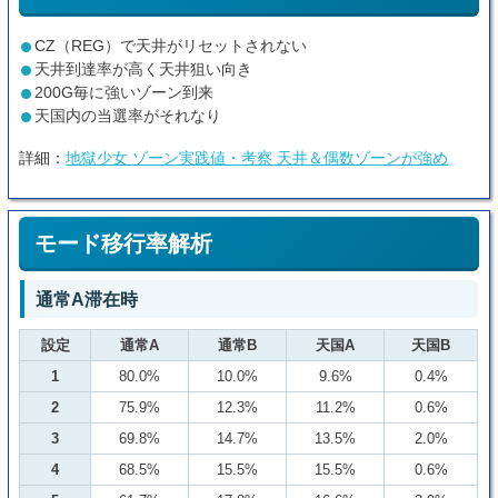
CZ（REG）で天井がリセットされない
天井到達率が高く天井狙い向き
200G毎に強いゾーン到来
天国内の当選率がそれなり
詳細：
地獄少女 ゾーン実践値・考察 天井＆偶数ゾーンが強め
モード移行率解析
通常A滞在時
設定
通常A
通常B
天国A
天国B
1
80.0%
10.0%
9.6%
0.4%
2
75.9%
12.3%
11.2%
0.6%
3
69.8%
14.7%
13.5%
2.0%
4
68.5%
15.5%
15.5%
0.6%