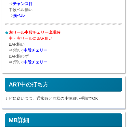
⇒
チャンス目
中段ベル揃い
⇒
強ベル
左リール中段チェリー出現時
中・右リールにBAR狙い
BAR揃い
⇒
(強い)
中段チェリー
BAR揃わず
⇒
(弱い)
中段チェリー
ART中の打ち方
ナビに従いつつ、通常時と同様の小役狙い手順でOK
MB詳細