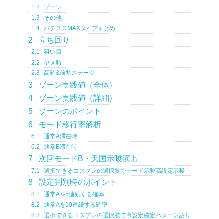
1.2
ゾーン
1.3
その他
1.4
パチスロMAXタイプまとめ
2
立ち回り
2.1
狙い目
2.2
ヤメ時
2.3
高確&前兆ステージ
3
ゾーン実践値（全体）
4
ゾーン実践値（詳細）
5
ゾーンのポイント
6
モード移行率解析
6.1
通常A滞在時
6.2
通常B滞在時
7
次回モードB・天国示唆演出
7.1
選択できるコスプレの選択肢でモード示唆高設定示唆
8
設定判別時のポイント
8.1
通常Aを5連続する確率
8.2
通常Aを10連続する確率
8.3
選択できるコスプレの選択肢で高設定確定パターンあり