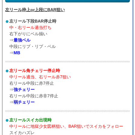
左リール枠上or上段にBAR狙い
左リール下段BAR停止時
中・右リール適当打ち
右下がりにベル揃い
⇒
最強ベル
中段にリプ・リプ・ベル
⇒
MB
左リール角チェリー停止時
中リール適当、右リール赤7狙い
右リール中段に赤7停止
⇒
強チェリー
右リール中段に赤非7停止
⇒
弱チェリー
左リールスイカ出現時
中リールに地獄少女図柄狙い、BAR狙いでスイカをフォロー
スイカハズレ