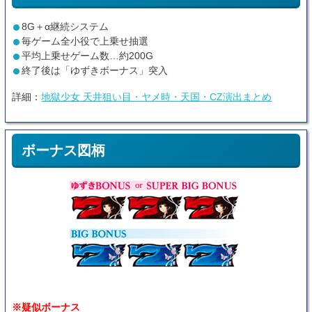
8G＋α継続システム
毎ゲーム全小役で上乗せ抽選
平均上乗せゲーム数…約200G
終了後は「ゆずきボーナス」突入
詳細：
地獄少女 天井狙い目・ヤメ時・天国・CZ演出まとめ
ボーナス図柄
※疑似ボーナス