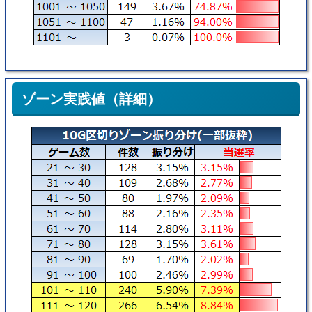
ゾーン実践値（詳細）