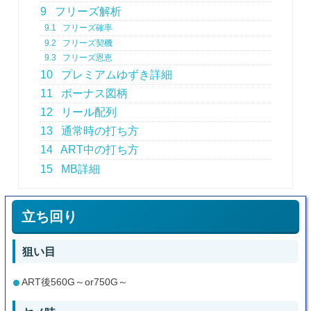
9
フリーズ解析
9.1
フリーズ確率
9.2
フリーズ契機
9.3
フリーズ恩恵
10
プレミアムゆずき詳細
11
ボーナス図柄
12
リール配列
13
通常時の打ち方
14
ART中の打ち方
15
MB詳細
立ち回り
狙い目
ART後560G～or750G～