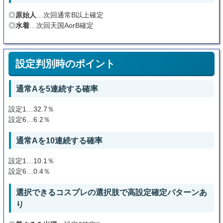
◎
原始人
…次回通常B以上確定
◎
水着
…次回天国AorB確定
設定判別時のポイント
通常Aを5連続する確率
設定1…32.7％
設定6…6.2％
通常Aを10連続する確率
設定1…10.1％
設定6…0.4％
選択できるコスプレの選択肢で高設定確定パターンあ
り